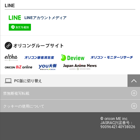
LINE
LINEアカウントメディア
PC版に切り替え
禁無断複写転載
クッキーの使用について
© oricon ME inc.
JASRAC許諾番号：
9009642140Y38026