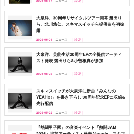
｜音楽｜
2026-06-17
ニュース
大泉洋、30周年リサイタルツアー開幕 幾田り
ら、北川悠仁、スキマスイッチら提供曲を初披
露
｜音楽｜
2026-06-01
ニュース
大泉洋、芸能生活30周年EPの全提供アーティ
スト発表 幾田りら&小曽根真が参加
｜音楽｜
2026-05-28
ニュース
スキマスイッチが大泉洋に新曲「みんなの
YEAH!!!」を書き下ろし 30周年記念EPに収録&
先行配信
｜音楽｜
2026-05-22
ニュース
『熱闘甲子園』の音楽イベント『熱闘JAM
2026』追加アーティスト発表 Vaundy、スキマ