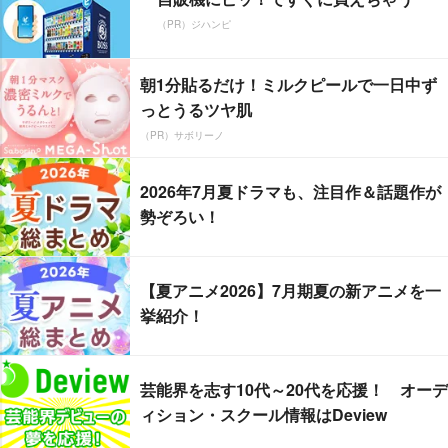
（PR）ジハンピ
朝1分貼るだけ！ミルクピールで一日中ず
っとうるツヤ肌
（PR）サボリーノ
2026年7月夏ドラマも、注目作＆話題作が
勢ぞろい！
【夏アニメ2026】7月期夏の新アニメを一
挙紹介！
芸能界を志す10代～20代を応援！ オーデ
ィション・スクール情報はDeview