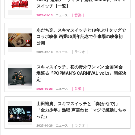
スイッチ【一覧】
｜音楽｜
2026-05-13
ニュース
あだち充、スキマスイッチと19年ぶりタッグで
コラボ映像 画業55周年記念で仕事場の映像初
公開
｜ラジオ｜
2025-12-18
ニュース
スキマスイッチ、初の野外ワンマン 全国30会
場巡る『POPMAN’S CARNIVAL vol.3』開催決
定
｜音楽｜
2025-10-28
ニュース
山田裕貴、スキマスイッチと「奏(かなで)」
「全力少年」熱唱 声震わせ「マジで感動しちゃ
った」
｜ラジオ｜
2025-10-26
ニュース