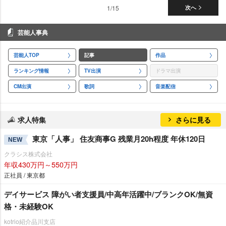
1/15
次へ
芸能人事典
芸能人TOP
記事
作品
ランキング情報
TV出演
ドラマ出演
CM出演
歌詞
音楽配信
求人特集
さらに見る
東京「人事」 住友商事G 残業月20h程度 年休120日
NEW
クラシス株式会社
年収430万円～550万円
正社員 / 東京都
デイサービス 障がい者支援員/中高年活躍中/ブランクOK/無資
格・未経験OK
kotrio紹介品川支店