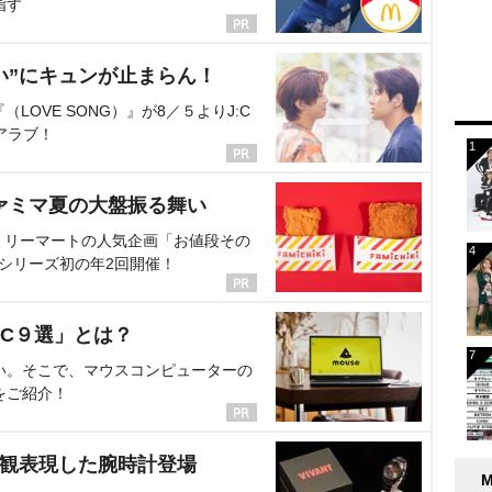
指す
い”にキュンが止まらん！
OVE SONG）』が8／５よりJ:C
アラブ！
ァミマ夏の大盤振る舞い
ミリーマートの人気企画「お値段その
、シリーズ初の年2回開催！
C９選」とは？
い。そこで、マウスコンピューターの
をご紹介！
界観表現した腕時計登場