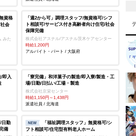
/無資格
「週2から可」調理スタッフ/無資格可/シフ
ト相談可/サービス付き高齢者向け住宅/社会
/社会
保障完備
株式会社アスナル/アスナル茨木ケアセンター
 みた
時給1,200円
アルバイト・パート / 大阪府
/即入
「寮完備」和洋菓子の製造/即入寮/製造・工
造
場/日勤/日払い/工場・製造
株式会社京栄センター
時給1,150円～1,438円
派遣社員 / 北海道
/日勤
「福祉調理スタッフ」無資格可/シ
NEW
完備
フト相談可/住宅型有料老人ホーム