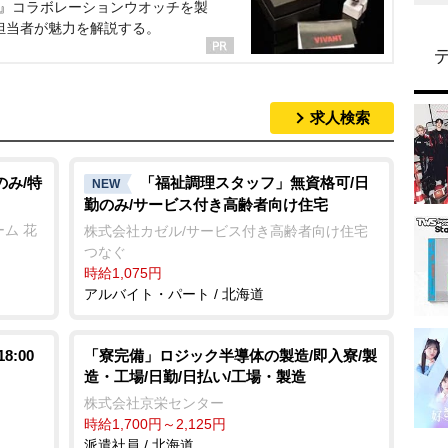
NT』コラボレーションウオッチを製
担当者が魅力を解説する。
求人検索
のみ/特
「福祉調理スタッフ」無資格可/日
NEW
勤のみ/サービス付き高齢者向け住宅
ム 花
株式会社カゼル/サービス付き高齢者向け住宅
つなぐ
時給1,075円
アルバイト・パート / 北海道
:00
「寮完備」ロジック半導体の製造/即入寮/製
造・工場/日勤/日払い/工場・製造
株式会社京栄センター
時給1,700円～2,125円
派遣社員 / 北海道