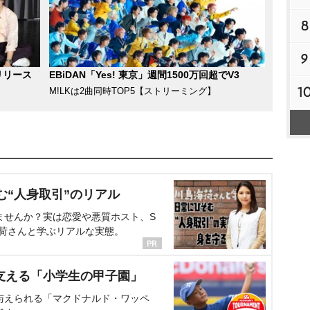
8
9
リリース
EBiDAN「Yes! 東京」週間1500万回超でV3
1
M!LKは2曲同時TOP5【ストリーミング】
む“人身取引”のリアル
ませんか？実は恋愛や悪質ホスト、S
海荷さんと学ぶリアルな実態。
支える「小学生の甲子園」
与えられる「マクドナルド・ワッペ