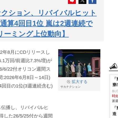
ナクション、リバイバルヒット
通算4回目1位 嵐は2週連続で
リーミング上位動向】
12年8月にCDリリースし
1万回/前週比7.3%増)が
/6/22付オリコン週間ス
026年6月8日～14日)
「
拡大する
寮
回目の1位(3週連続含む)
サカナクション
株
時給
派遣
も伝播し、リバイバルヒ
「
造
た26/5/25付から週間