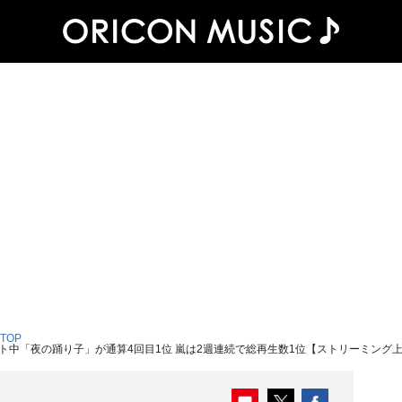
 TOP
ト中「夜の踊り子」が通算4回目1位 嵐は2週連続で総再生数1位【ストリーミング