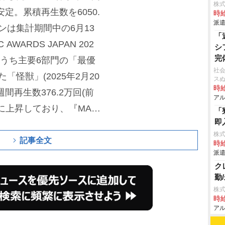
株
安定。累積再生数を6050.
時給
派遣
ンは集計期間中の6月13
「
WARDS JAPAN 202
シ
完
そのうち主要6部門の「最優
社会
怪獣」(2025年2月20
ス
時給
再生数376.2万回(前
アル
4位に上昇しており、『MA
「
即
も注目だ。
株
記事全文
時給
派遣
ク
勤
株式
時給
アル