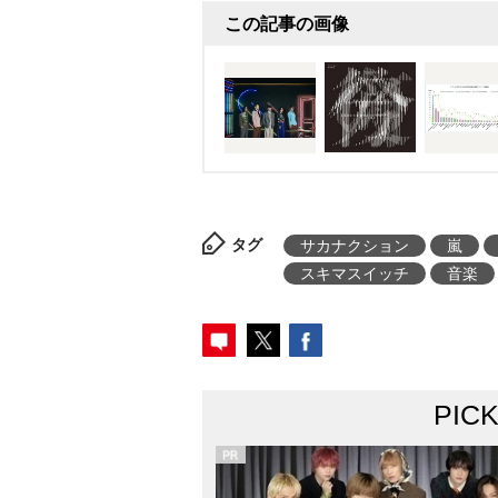
この記事の画像
タグ
サカナクション
嵐
スキマスイッチ
音楽
PIC