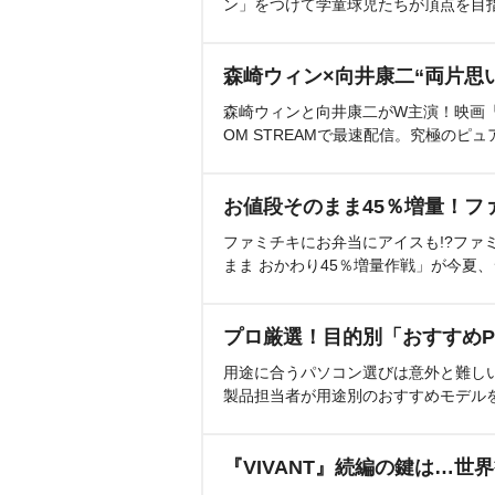
ン」をつけて学童球児たちが頂点を目
森崎ウィン×向井康二“両片思
森崎ウィンと向井康二がW主演！映画『（L
OM STREAMで最速配信。究極のピュ
お値段そのまま45％増量！フ
ファミチキにお弁当にアイスも!?ファ
まま おかわり45％増量作戦」が今夏
プロ厳選！目的別「おすすめP
用途に合うパソコン選びは意外と難し
製品担当者が用途別のおすすめモデル
『VIVANT』続編の鍵は…世