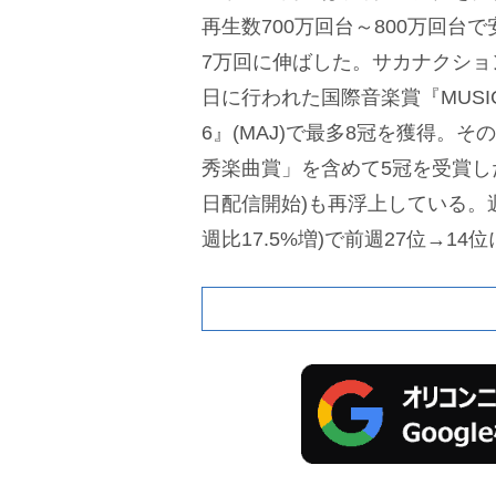
再生数700万回台～800万回台で
7万回に伸ばした。サカナクショ
日に行われた国際音楽賞『MUSIC A
6』(MAJ)で最多8冠を獲得。
秀楽曲賞」を含めて5冠を受賞した「
日配信開始)も再浮上している。週間
週比17.5%増)で前週27位→1
J』効果が本格化する次週の動向