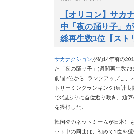
【オリコン】サカ
中「夜の踊り子」が
総再生数1位【スト
サカナクション
が約14年前の20
た「夜の踊り子」(週間再生数766.
前週2位から1ランクアップし、26
トリーミングランキング(集計期間:2
で2週ぶりに首位返り咲き。通算4
を獲得した。
韓国発のネットミームが日本に
ット中の同曲は、初めて1位を獲得し