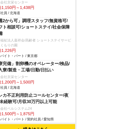
式会社京栄センター
1,150円～1,438円
社員 / 北海道
週2から可」調理スタッフ/無資格可/
フト相談可/ショートステイ/社会保障
備
福祉法人嘉祥会/高齢者 ショートステイサービ
ぬくもりの園
1,226円
バイト・パート / 東京都
寮完備」割卵機のオペレーター/検品/
入寮/製造・工場/日勤/日払い
式会社京栄センター
1,200円～1,500円
社員 / 北海道
レカ不正利用防止コールセンター/夜
/未経験可/月収30万円以上可能
会社ベルシステム24
1,500円～1,875円
バイト・パート / 契約社員 / 愛知県