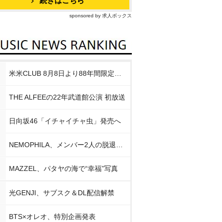
続きはこちら
sponsored by 求人ボックス
米米CLUB 8月8日より88年間限定企画
THE ALFEEの22年武道館公演 初放送
日向坂46「イチャイチャ虫」発売へ
NEMOPHILA、メンバー2人の脱退発表
MAZZEL、パタヤの海で“幸福”写真
光GENJI、サブスク＆DL配信解禁
BTS×オレオ、特別企画発表