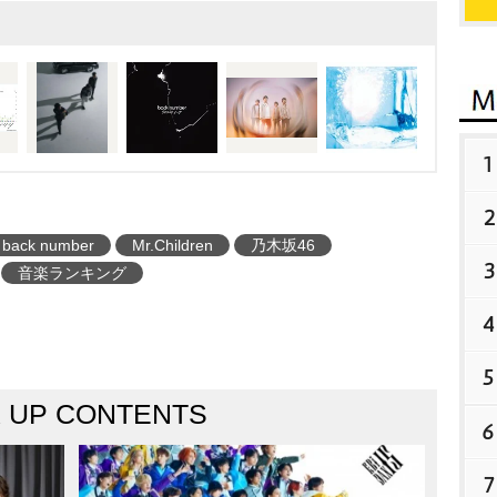
1
2
back number
Mr.Children
乃木坂46
3
音楽ランキング
4
5
K UP CONTENTS
6
7