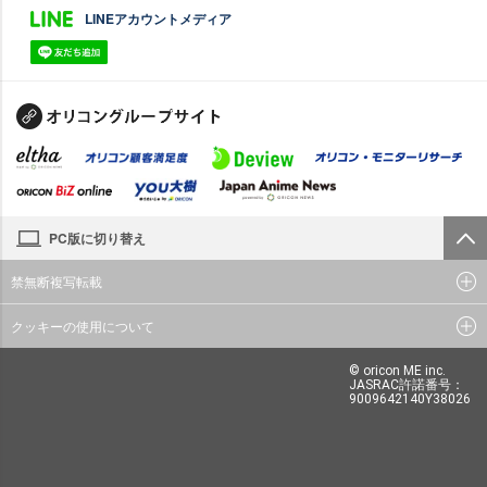
LINEアカウントメディア
PC版に切り替え
禁無断複写転載
クッキーの使用について
© oricon ME inc.
JASRAC許諾番号：
9009642140Y38026