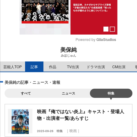
Powered by 
GliaStudios
美保純
M
みほじゅん
u
t
芸能人TOP
記事
作品
TV出演
ドラマ出演
CM出演
e
美保純の記事・ニュース・速報
すべて
ニュース
特集
映画『俺ではない炎上』キャスト・登場人
物・出演者一覧/あらすじ
｜映画｜
2025-09-26
特集