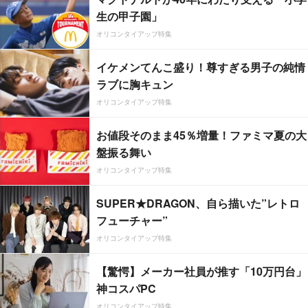
生の甲子園」
オリコンタイアップ特集
イケメンてんこ盛り！尊すぎる男子の純情
ラブに胸キュン
オリコンタイアップ特集
お値段そのまま45％増量！ファミマ夏の大
盤振る舞い
オリコンタイアップ特集
SUPER★DRAGON、自ら描いた”レトロ
フューチャー”
オリコンタイアップ特集
【驚愕】メーカー社員が推す「10万円台」
神コスパPC
オリコンタイアップ特集