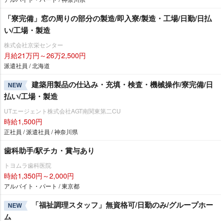
「寮完備」窓の周りの部分の製造/即入寮/製造・工場/日勤/日払
い/工場・製造
株式会社京栄センター
月給21万円～26万2,500円
派遣社員 / 北海道
建築用製品の仕込み・充填・検査・機械操作/寮完備/日
NEW
払い/工場・製造
UTエージェント株式会社AGT南関東第二CU
時給1,500円
正社員 / 派遣社員 / 神奈川県
歯科助手/駅チカ・賞与あり
トヨムラ歯科医院
時給1,350円～2,000円
アルバイト・パート / 東京都
「福祉調理スタッフ」無資格可/日勤のみ/グループホー
NEW
ム