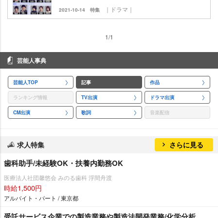
｜ドラマ｜
2021-10-14
特集
1/1
芸能人事典
芸能人TOP
記事
作品
ランキング情報
TV出演
ドラマ出演
CM出演
歌詞
音楽配信
求人特集
さらに見る
歯科助手/未経験OK・扶養内勤務OK
医療法人社団馨悠会 みのる歯科 浮間舟渡
時給1,500円
アルバイト・パート / 東京都
受託サービス企業での製造業務や製造法開発業務/化学分析