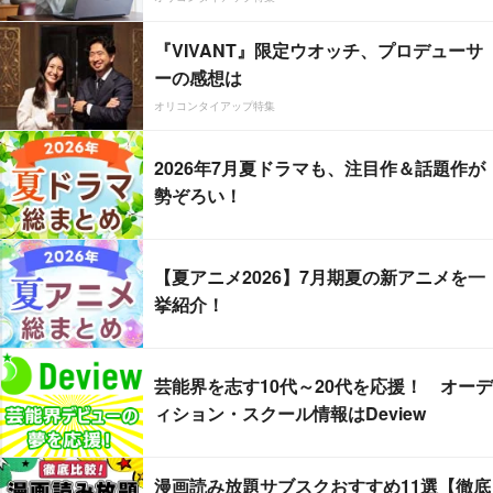
『VIVANT』限定ウオッチ、プロデューサ
ーの感想は
オリコンタイアップ特集
2026年7月夏ドラマも、注目作＆話題作が
勢ぞろい！
【夏アニメ2026】7月期夏の新アニメを一
挙紹介！
芸能界を志す10代～20代を応援！ オーデ
ィション・スクール情報はDeview
漫画読み放題サブスクおすすめ11選【徹底