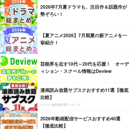
2026年7月夏ドラマも、注目作＆話題作が
勢ぞろい！
【夏アニメ2026】7月期夏の新アニメを一
挙紹介！
芸能界を志す10代～20代を応援！ オーデ
ィション・スクール情報はDeview
漫画読み放題サブスクおすすめ11選【徹底
比較】
オリコン顧客満足度ランキング
2026年動画配信サービスおすすめ40選
【徹底比較】