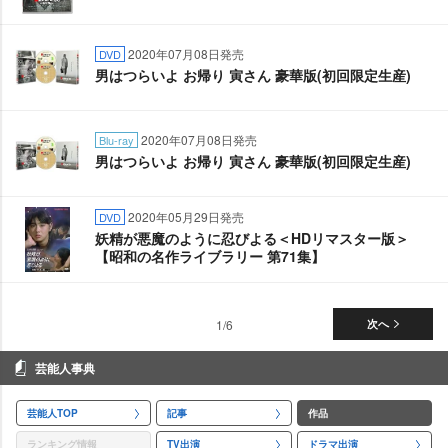
2020年07月08日発売
DVD
男はつらいよ お帰り 寅さん 豪華版(初回限定生産)
2020年07月08日発売
Blu-ray
男はつらいよ お帰り 寅さん 豪華版(初回限定生産)
2020年05月29日発売
DVD
妖精が悪魔のように忍びよる＜HDリマスター版＞
【昭和の名作ライブラリー 第71集】
1/6
次へ
芸能人事典
芸能人TOP
記事
作品
ランキング情報
TV出演
ドラマ出演