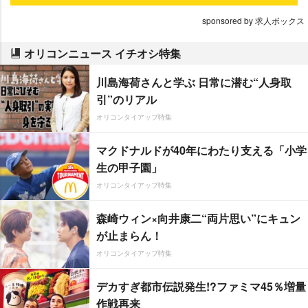
sponsored by 求人ボックス
オリコンニュース イチオシ特集
川島海荷さんと学ぶ 日常に潜む“人身取
引”のリアル
オリコンタイアップ特集
マクドナルドが40年にわたり支える「小学
生の甲子園」
オリコンタイアップ特集
森崎ウィン×向井康二“両片思い”にキュン
が止まらん！
オリコンタイアップ特集
デカすぎ都市伝説発生!?ファミマ45％増量
作戦再来