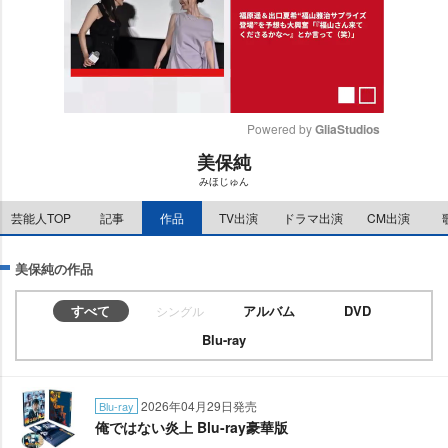
Powered by 
GliaStudios
美保純
M
みほじゅん
u
t
芸能人TOP
記事
作品
TV出演
ドラマ出演
CM出演
e
美保純の作品
すべて
アルバム
DVD
シングル
Blu-ray
2026年04月29日発売
Blu-ray
俺ではない炎上 Blu-ray豪華版