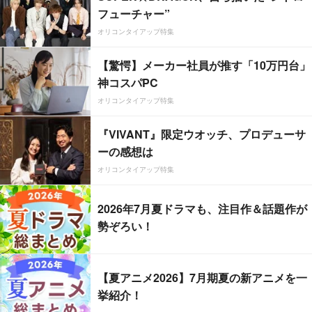
フューチャー”
オリコンタイアップ特集
【驚愕】メーカー社員が推す「10万円台」
神コスパPC
オリコンタイアップ特集
『VIVANT』限定ウオッチ、プロデューサ
ーの感想は
オリコンタイアップ特集
2026年7月夏ドラマも、注目作＆話題作が
勢ぞろい！
【夏アニメ2026】7月期夏の新アニメを一
挙紹介！