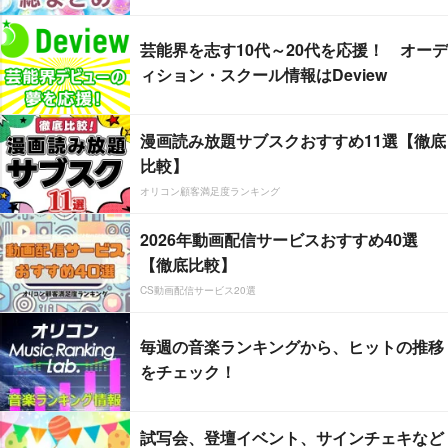
芸能界を志す10代～20代を応援！ オーデ
ィション・スクール情報はDeview
漫画読み放題サブスクおすすめ11選【徹底
比較】
オリコン顧客満足度ランキング
2026年動画配信サービスおすすめ40選
【徹底比較】
CS動画配信サービス20選
毎週の音楽ランキングから、ヒットの推移
をチェック！
試写会、登壇イベント、サインチェキなど