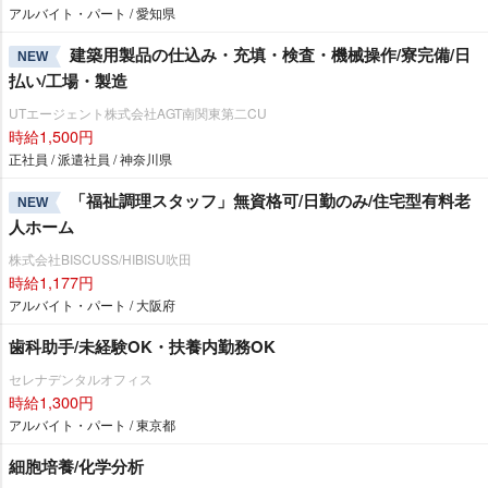
アルバイト・パート / 愛知県
建築用製品の仕込み・充填・検査・機械操作/寮完備/日
NEW
払い/工場・製造
UTエージェント株式会社AGT南関東第二CU
時給1,500円
正社員 / 派遣社員 / 神奈川県
「福祉調理スタッフ」無資格可/日勤のみ/住宅型有料老
NEW
人ホーム
株式会社BISCUSS/HIBISU吹田
時給1,177円
アルバイト・パート / 大阪府
歯科助手/未経験OK・扶養内勤務OK
セレナデンタルオフィス
時給1,300円
アルバイト・パート / 東京都
細胞培養/化学分析