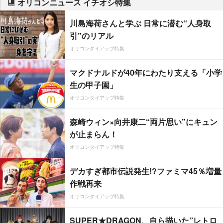
オリコンニュース イチオシ特集
川島海荷さんと学ぶ 日常に潜む“人身取
引”のリアル
オリコンタイアップ特集
マクドナルドが40年にわたり支える「小学
生の甲子園」
オリコンタイアップ特集
森崎ウィン×向井康二“両片思い”にキュン
が止まらん！
オリコンタイアップ特集
デカすぎ都市伝説発生!?ファミマ45％増量
作戦再来
オリコンタイアップ特集
SUPER★DRAGON、自ら描いた”レトロ