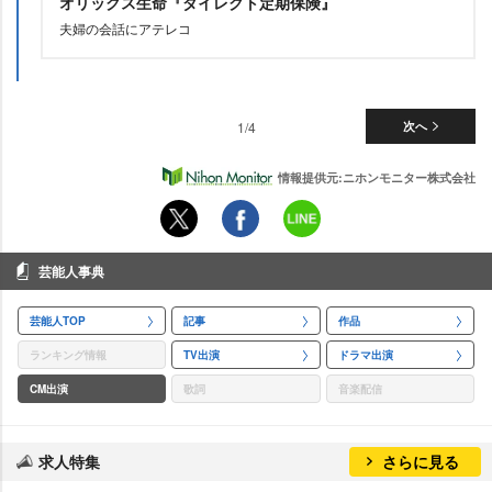
オリックス生命『ダイレクト定期保険』
夫婦の会話にアテレコ
1/4
次へ
情報提供元:ニホンモニター株式会社
芸能人事典
芸能人TOP
記事
作品
ランキング情報
TV出演
ドラマ出演
CM出演
歌詞
音楽配信
求人特集
さらに見る