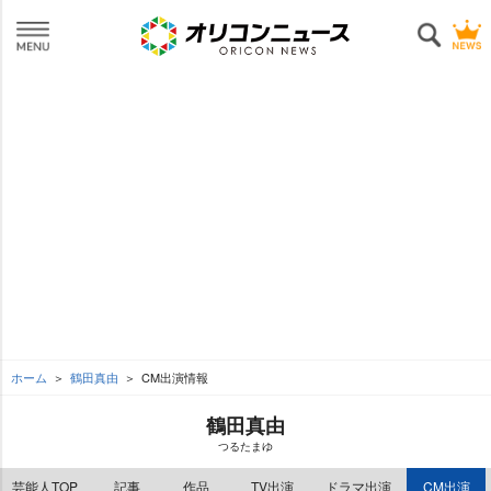
ホーム
鶴田真由
CM出演情報
鶴田真由
つるたまゆ
芸能人TOP
記事
作品
TV出演
ドラマ出演
CM出演