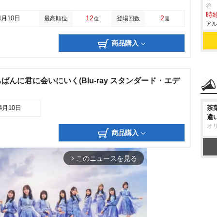
谷
時給
12
2
4月10日
最高順位
登場回数
位
週
アル
商品購入
んに君に会いにいく(Blu-ray スタンダード・エデ
茶
04月10日
違
オ
商品購入
このニュースを見る
arrow_forward_ios