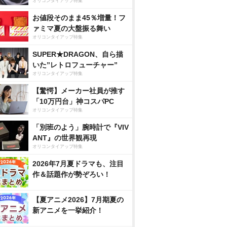
オリコンタイアップ特集
お値段そのまま45％増量！フ
ァミマ夏の大盤振る舞い
オリコンタイアップ特集
SUPER★DRAGON、自ら描
いた”レトロフューチャー”
オリコンタイアップ特集
【驚愕】メーカー社員が推す
「10万円台」神コスパPC
オリコンタイアップ特集
「別班のよう」腕時計で『VIV
ANT』の世界観再現
オリコンタイアップ特集
2026年7月夏ドラマも、注目
作＆話題作が勢ぞろい！
【夏アニメ2026】7月期夏の
新アニメを一挙紹介！