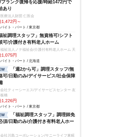
!/ブランク復帰を応援/時給1472円で
給あり
医療法人財団 仁医会
1,472円～
バイト・パート / 東京都
福祉調理スタッフ」無資格可/シフト
談可/介護付き有料老人ホーム
福祉法人ノテ福祉会/介護付有料老人ホーム 天
1,075円
バイト・パート / 北海道
「週2から可」調理スタッフ/無
EW
格可/日勤のみ/デイサービス/社会保障
備
会社ティーシーエス/デイサービスセンター 友
里板橋
1,226円
バイト・パート / 東京都
「福祉調理スタッフ」調理師免
EW
必須/日勤のみ/介護付き有料老人ホー
式会社川島コーポレーション/サニーライフ東糀