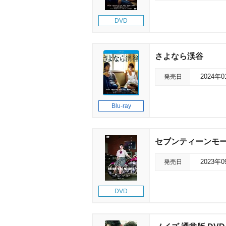
DVD
さよなら渓谷
発売日
2024年
Blu-ray
セブンティーンモ
発売日
2023年
DVD