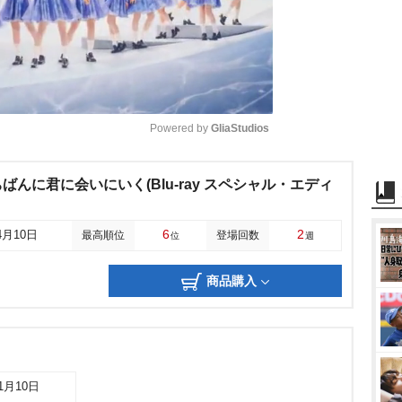
Powered by 
GliaStudios
M
んに君に会いにいく(Blu-ray スペシャル・エディ
u
t
6
2
4月10日
最高順位
登場回数
位
週
e
商品購入
01月10日