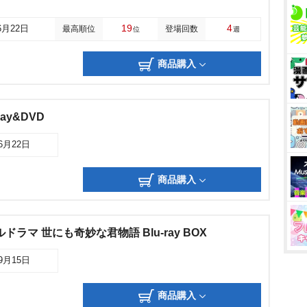
19
4
6月22日
最高順位
登場回数
位
週
商品購入
ay&DVD
06月22日
商品購入
ラマ 世にも奇妙な君物語 Blu-ray BOX
09月15日
商品購入