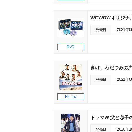
WOWOWオリジナル
発売日
2021年
DVD
きけ、わだつみの
発売日
2021年
Blu-ray
ドラマW 父と息子
発売日
2020年