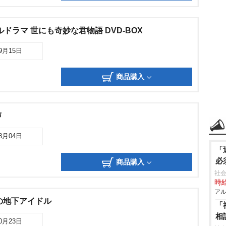
ドラマ 世にも奇妙な君物語 DVD-BOX
09月15日
商品購入
声
08月04日
「
必
商品購入
社会
時給
アル
の地下アイドル
「
相
10月23日