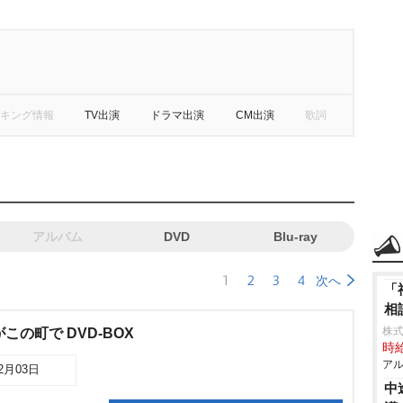
キング情報
TV出演
ドラマ出演
CM出演
歌詞
アルバム
DVD
Blu-ray
1
2
3
4
次へ
「
相
株式
この町で DVD-BOX
時給
アル
12月03日
中