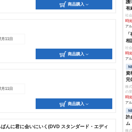
護
商品購入
有
社会
時給
アル
「
12月11日
相
社会
時給
商品購入
アル
N
資
完
株式
12月11日
の
時給
アル
商品購入
N
許
ム
ばんに君に会いにいく(DVD スタンダード・エディ
株