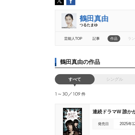
鶴田真由
つるたまゆ
芸能人TOP
記事
作品
ラン
鶴田真由の作品
すべて
シングル
1～30／109
件
連続ドラマW 誰かが
発売日
2025年