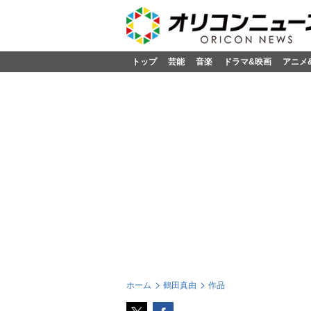
トップ
芸能
音楽
ドラマ&映画
アニメ
ホーム
鶴田真由
作品