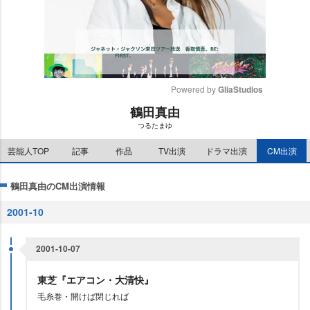
Powered by 
GliaStudios
鶴田真由
M
つるたまゆ
u
t
芸能人TOP
記事
作品
TV出演
ドラマ出演
CM出演
e
鶴田真由のCM出演情報
2001-10
2001-10-07
東芝『エアコン・大清快』
毛糸巻・開けば閉じれば