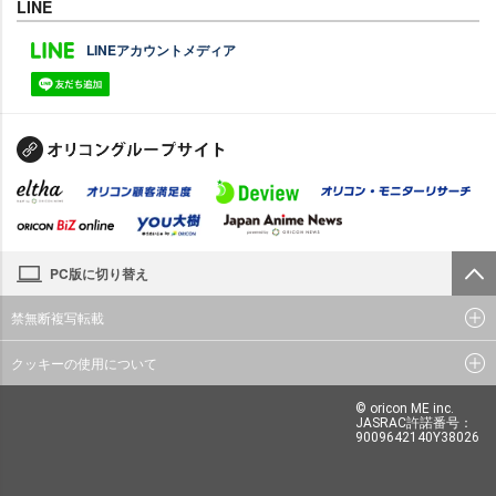
LINE
LINEアカウントメディア
PC版に切り替え
禁無断複写転載
クッキーの使用について
© oricon ME inc.
JASRAC許諾番号：
9009642140Y38026