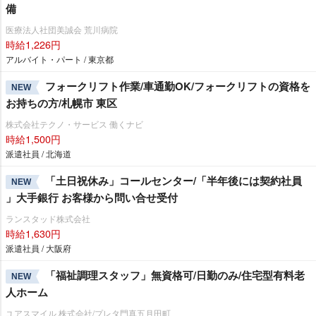
備
医療法人社団美誠会 荒川病院
時給1,226円
アルバイト・パート / 東京都
フォークリフト作業/車通勤OK/フォークリフトの資格を
NEW
お持ちの方/札幌市 東区
株式会社テクノ・サービス 働くナビ
時給1,500円
派遣社員 / 北海道
「土日祝休み」コールセンター/「半年後には契約社員
NEW
」大手銀行 お客様から問い合せ受付
ランスタッド株式会社
時給1,630円
派遣社員 / 大阪府
「福祉調理スタッフ」無資格可/日勤のみ/住宅型有料老
NEW
人ホーム
ユアスマイル 株式会社/プレタ門真五月田町