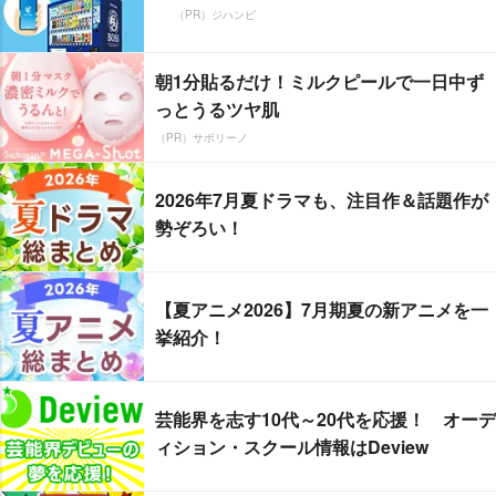
（PR）ジハンピ
朝1分貼るだけ！ミルクピールで一日中ず
っとうるツヤ肌
（PR）サボリーノ
2026年7月夏ドラマも、注目作＆話題作が
勢ぞろい！
【夏アニメ2026】7月期夏の新アニメを一
挙紹介！
芸能界を志す10代～20代を応援！ オーデ
ィション・スクール情報はDeview