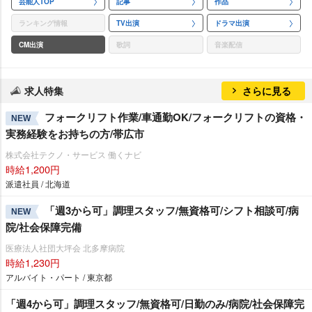
芸能人TOP
記事
作品
ランキング情報
TV出演
ドラマ出演
CM出演
歌詞
音楽配信
求人特集
さらに見る
フォークリフト作業/車通勤OK/フォークリフトの資格・
NEW
実務経験をお持ちの方/帯広市
株式会社テクノ・サービス 働くナビ
時給1,200円
派遣社員 / 北海道
「週3から可」調理スタッフ/無資格可/シフト相談可/病
NEW
院/社会保障完備
医療法人社団大坪会 北多摩病院
時給1,230円
アルバイト・パート / 東京都
「週4から可」調理スタッフ/無資格可/日勤のみ/病院/社会保障完