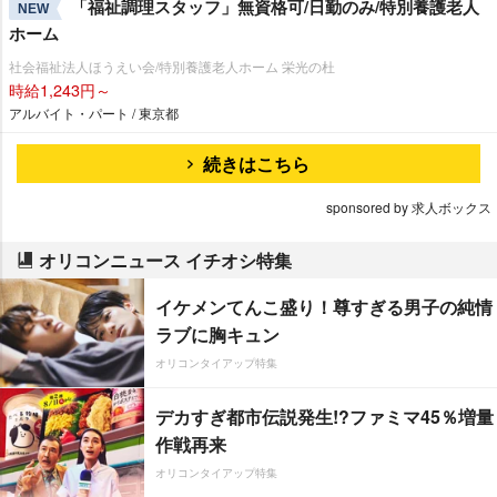
「福祉調理スタッフ」無資格可/日勤のみ/特別養護老人
NEW
ホーム
社会福祉法人ほうえい会/特別養護老人ホーム 栄光の杜
時給1,243円～
アルバイト・パート / 東京都
続きはこちら
sponsored by 求人ボックス
オリコンニュース イチオシ特集
イケメンてんこ盛り！尊すぎる男子の純情
ラブに胸キュン
オリコンタイアップ特集
デカすぎ都市伝説発生!?ファミマ45％増量
作戦再来
オリコンタイアップ特集