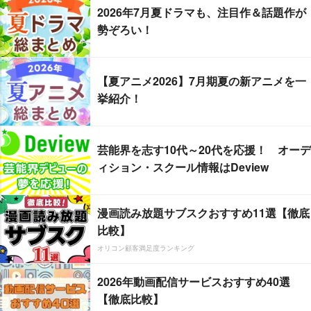
2026年7月夏ドラマも、注目作＆話題作が
勢ぞろい！
【夏アニメ2026】7月期夏の新アニメを一
挙紹介！
芸能界を志す10代～20代を応援！ オーデ
ィション・スクール情報はDeview
漫画読み放題サブスクおすすめ11選【徹底
比較】
オリコン顧客満足度ランキング
2026年動画配信サービスおすすめ40選
【徹底比較】