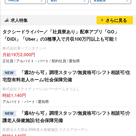
CM出演
歌詞
音楽配信
求人特集
さらに見る
タクシードライバー／「社員寮あり」配車アプリ「GO」
「DiDi」「Uber」の3種導入で月収100万円以上も可能！
株式会社第一フジタクシー
月給19万2,000円
正社員 / アルバイト・パート / 契約社員 / 愛知県
「週2から可」調理スタッフ/無資格可/シフト相談可/住
NEW
宅型有料老人ホーム/社会保障完備
株式会社ステイディー/シルバーホームまつよし
時給1,140円
アルバイト・パート / 愛知県
「週4から可」調理スタッフ/無資格可/シフト相談可/介
NEW
護老人保健施設/社会保障完備
医療法人大朋会/岡崎老人保健施設 スクエアガーデン
時給1,140円