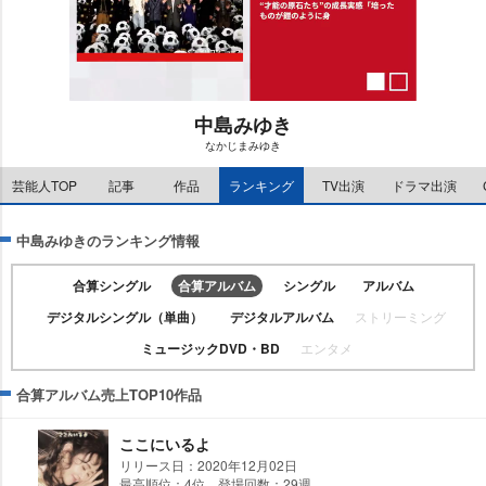
中島みゆき
なかじまみゆき
M
u
芸能人TOP
記事
作品
ランキング
TV出演
ドラマ出演
t
e
中島みゆきのランキング情報
合算シングル
合算アルバム
シングル
アルバム
デジタルシングル（単曲）
デジタルアルバム
ストリーミング
ミュージックDVD・BD
エンタメ
合算アルバム売上TOP10作品
ここにいるよ
リリース日：2020年12月02日
最高順位：4位 登場回数：29週