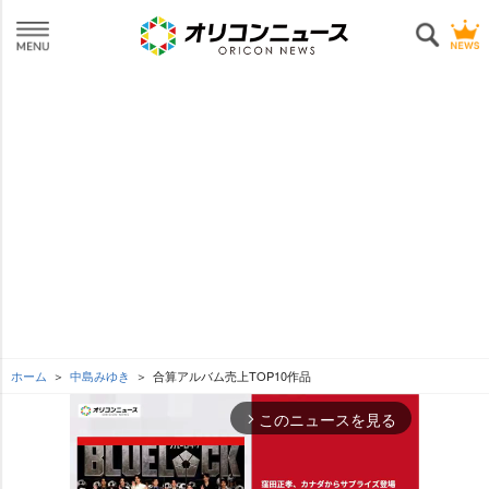
ホーム
中島みゆき
合算アルバム売上TOP10作品
このニュースを見る
arrow_forward_ios