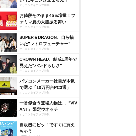
い”にキュンが止まらん！
オリコンタイアップ特集
お値段そのまま45％増量！フ
ァミマ夏の大盤振る舞い
オリコンタイアップ特集
SUPER★DRAGON、自ら描
いた”レトロフューチャー”
オリコンタイアップ特集
CROWN HEAD、結成1周年で
見えた”バンドらしさ”
オリコンタイアップ特集
パソコンメーカー社員が本気
で選ぶ「10万円台PC3選」
オリコンタイアップ特集
一番似合う登場人物は…『VIV
ANT』限定ウオッチ
オリコンタイアップ特集
自販機にピッ！ですぐに買え
ちゃう