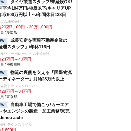
タイヤ製造スタッフ/未経験OK/
EW
与平均184万円/40歳以下/キャリアUP
年収600万円以上へ/年間休日133日
浜ゴム株式会社
20万7,100円～26万1,600円
員 / 愛知県
成長安定を実現不動産企業の
EW
経理スタッフ」/年休116日
ロサワコーポレーション株式会社
給24万円～40万円
員 / 神奈川県
物流の裏側を支える「国際物流
EW
ーディネーター」月給28万円以上
式会社トランスクローバー
給28万円～34万円
員 / 東京都
自動車工場で働こう!カーエア
EW
ンやエンジンの製造・加工業務/寮完
denso aichi
式会社テクノスマイル
1,800円