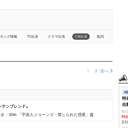
キング情報
TV出演
ドラマ出演
CM出演
歌詞
1
2
次へ
N
特
自動
ンテンブレンド』
株
き・30th 「宇宙人ジョーンズ・禁じられた惑星」篇
時給
正社