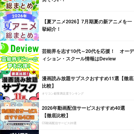
【夏アニメ2026】7月期夏の新アニメを一
挙紹介！
芸能界を志す10代～20代を応援！ オーデ
ィション・スクール情報はDeview
漫画読み放題サブスクおすすめ11選【徹底
比較】
オリコン顧客満足度ランキング
2026年動画配信サービスおすすめ40選
【徹底比較】
CS動画配信サービス20選