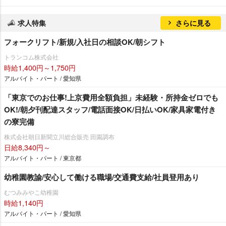
求人特集
さらに見る
フォークリフト/新規/入社日の相談OK/朝シフト
トランコム株式会社
時給1,400円～1,750円
アルバイト・パート / 愛知県
「東京でのお仕事!上京費用全額負担」未経験・所持金ゼロでも
OK!/朝夕刊配達スタッフ/電話面接OK/日払いOK/家具家電付き
の寮完備
株式会社朝日新聞立川総合販売 田園調布
日給8,340円～
アルバイト・パート / 東京都
幼稚園教諭/安心して働ける職場/交通費支給/社員登用あり
むつみみやこ幼稚園
時給1,140円
アルバイト・パート / 愛知県