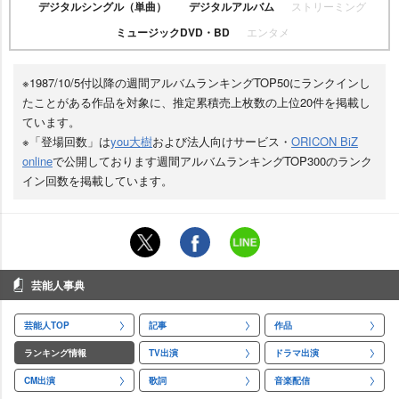
デジタルシングル（単曲）
デジタルアルバム
ストリーミング
ミュージックDVD・BD
エンタメ
※1987/10/5付以降の週間アルバムランキングTOP50にランクインし
たことがある作品を対象に、推定累積売上枚数の上位20件を掲載し
ています。
※「登場回数」は
you大樹
および法人向けサービス・
ORICON BiZ
online
で公開しております週間アルバムランキングTOP300のランク
イン回数を掲載しています。
芸能人事典
芸能人TOP
記事
作品
ランキング情報
TV出演
ドラマ出演
CM出演
歌詞
音楽配信