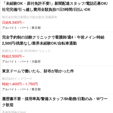
「未経験OK・原付免許不要!」新聞配達スタッフ/電話応募OK/
社宅完備/引っ越し費用全額負担/1日5時間/日払いOK
株式会社朝日新聞立川総合販売 田園調布
日給8,340円～
アルバイト・パート / 東京都
完全予約制の治験クリニックで看護師/週4・午前メイン/時給
2,500円/残業なし/業界未経験OK/自転車通勤
医療法人平心会 OCROMクリニック
時給2,500円～
アルバイト・パート / 大阪府
東京ドームで働いたら、財布が助かった件
株式会社ビッグワーク
時給1,400円～1,750円
アルバイト・パート / 東京都
履歴書不要・採用率高/警備スタッフ/8h勤務/日勤のみ・Wワー
ク歓迎
髙菱管理株式会社