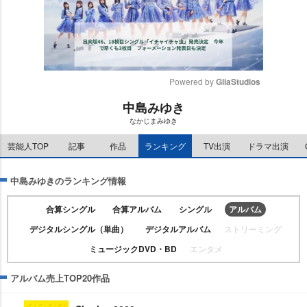
Powered by 
GliaStudios
中島みゆき
M
なかじまみゆき
u
t
芸能人TOP
記事
作品
ランキング
TV出演
ドラマ出演
e
中島みゆきのランキング情報
合算シングル
合算アルバム
シングル
アルバム
デジタルシングル（単曲）
デジタルアルバム
ストリーミング
ミュージックDVD・BD
エンタメ
アルバム売上TOP20作品