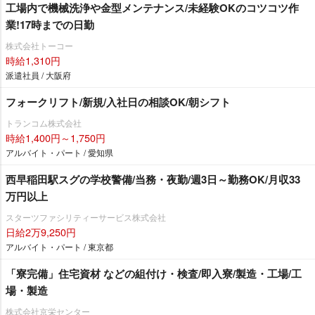
工場内で機械洗浄や金型メンテナンス/未経験OKのコツコツ作
業!17時までの日勤
株式会社トーコー
時給1,310円
派遣社員 / 大阪府
フォークリフト/新規/入社日の相談OK/朝シフト
トランコム株式会社
時給1,400円～1,750円
アルバイト・パート / 愛知県
西早稲田駅スグの学校警備/当務・夜勤/週3日～勤務OK/月収33
万円以上
スターツファシリティーサービス株式会社
日給2万9,250円
アルバイト・パート / 東京都
「寮完備」住宅資材 などの組付け・検査/即入寮/製造・工場/工
場・製造
株式会社京栄センター