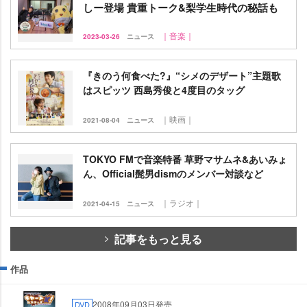
しー登場 貴重トーク&梨学生時代の秘話も
｜音楽｜
2023-03-26
ニュース
『きのう何食べた?』“シメのデザート”主題歌
はスピッツ 西島秀俊と4度目のタッグ
｜映画｜
2021-08-04
ニュース
TOKYO FMで音楽特番 草野マサムネ&あいみょ
ん、Official髭男dismのメンバー対談など
｜ラジオ｜
2021-04-15
ニュース
記事をもっと見る
作品
2008年09月03日発売
DVD