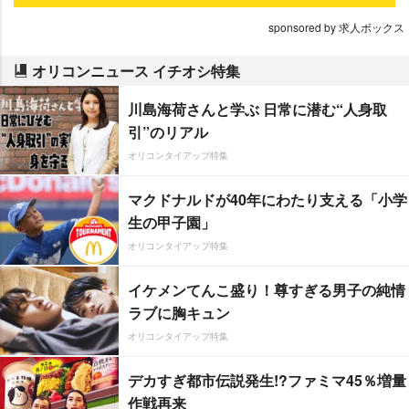
sponsored by 求人ボックス
オリコンニュース イチオシ特集
川島海荷さんと学ぶ 日常に潜む“人身取
引”のリアル
オリコンタイアップ特集
マクドナルドが40年にわたり支える「小学
生の甲子園」
オリコンタイアップ特集
イケメンてんこ盛り！尊すぎる男子の純情
ラブに胸キュン
オリコンタイアップ特集
デカすぎ都市伝説発生!?ファミマ45％増量
作戦再来