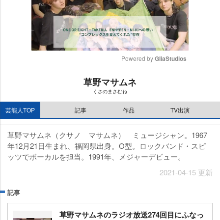
Powered by 
GliaStudios
M
草野マサムネ
u
くさのまさむね
t
e
芸能人TOP
記事
作品
TV出演
草野マサムネ（クサノ マサムネ） ミュージシャン。1967
年12月21日生まれ、福岡県出身。O型。ロックバンド・スピ
ッツでボーカルを担当。1991年、メジャーデビュー。
2021-04-15 更新
記事
草野マサムネのラジオ放送274回目にふなっ