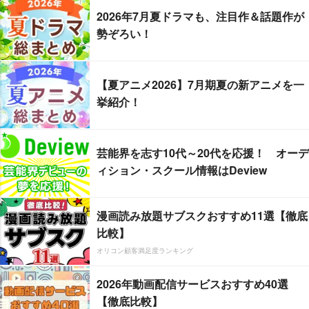
2026年7月夏ドラマも、注目作＆話題作が
勢ぞろい！
【夏アニメ2026】7月期夏の新アニメを一
挙紹介！
芸能界を志す10代～20代を応援！ オーデ
ィション・スクール情報はDeview
漫画読み放題サブスクおすすめ11選【徹底
比較】
オリコン顧客満足度ランキング
2026年動画配信サービスおすすめ40選
【徹底比較】