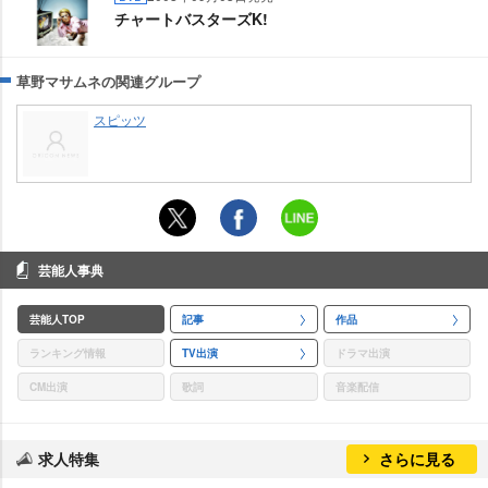
チャートバスターズK!
草野マサムネの関連グループ
スピッツ
芸能人事典
芸能人TOP
記事
作品
ランキング情報
TV出演
ドラマ出演
CM出演
歌詞
音楽配信
求人特集
さらに見る