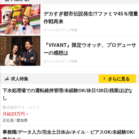
デカすぎ都市伝説発生!?ファミマ45％増量
作戦再来
オリコンタイアップ特集
『VIVANT』限定ウオッチ、プロデューサ
ーの感想は
オリコンタイアップ特集
求人特集
さらに見る
下水処理場での運転維持管理/未経験OK/休日120日/残業ほぼな
し
株式会社アイ・メッツ
月給23万円～
正社員 / 愛知県
事務職/データ入力/完全土日休み/ネイル・ピアスOK/未経験OK/