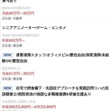
賞与あり
MeilleureVie株式会社
月給26万円～50万円
正社員 / 大阪府
シニアアニメーター/ゲーム・エンタメ
Tango Gameworks株式会社
年収600万円～
正社員 / 東京都
遅番清掃スタッフ/オフィスビル/髪色自由/深夜清掃/未経
NEW
験OK/髪型自由
恵比寿SSビル
月給31万円～35万円
正社員 / 東京都
在宅で摂食嚥下・失語症アプローチを実践訪問リハの言
NEW
語聴覚士/病院発信の強固な多職種連携&研修支援あり
社会医療法人財団 仁医会
年収350万2,800円～470万2,800円