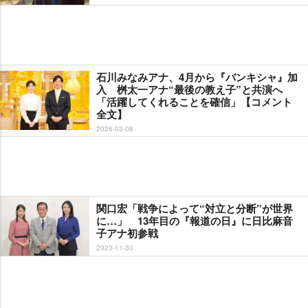
石川みなみアナ、4月から『バンキシャ』加
入 桝太一アナ“最後の教え子”と共演へ
「活躍してくれることを確信」【コメント
全文】
2026-03-08
関口宏「戦争によって“対立と分断”が世界
に…」 13年目の『報道の日』に日比麻音
子アナ初参戦
2023-11-30