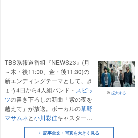
TBS系報道番組『NEWS23』(月
～木・後11:00、金・後11:30)の
新エンディングテーマとして、き
ょう4日から4人組バンド・
スピッ
拡大する
ツ
の書き下ろしの新曲「紫の夜を
越えて」が放送。ボーカルの
草野
マサムネ
と
小川彩佳
キャスターか
らコメントが到着した。
記事全文・写真を大きく見る