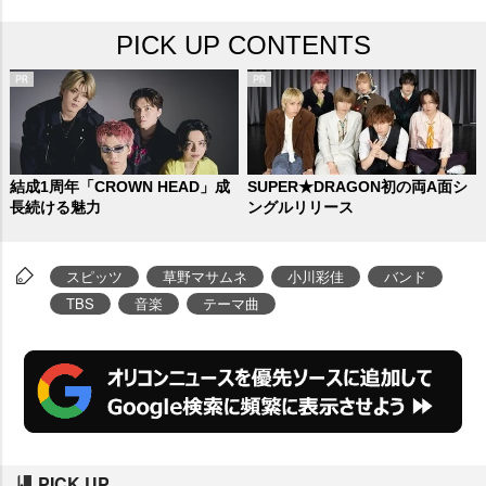
PICK UP CONTENTS
結成1周年「CROWN HEAD」成
SUPER★DRAGON初の両A面シ
長続ける魅力
ングルリリース
スピッツ
草野マサムネ
小川彩佳
バンド
TBS
音楽
テーマ曲
PICK UP