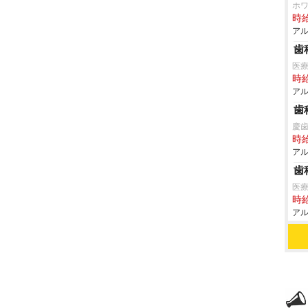
ホ
時給
アル
歯
医療
時給
アル
歯
慶
時給
アル
歯
医
時給
アル