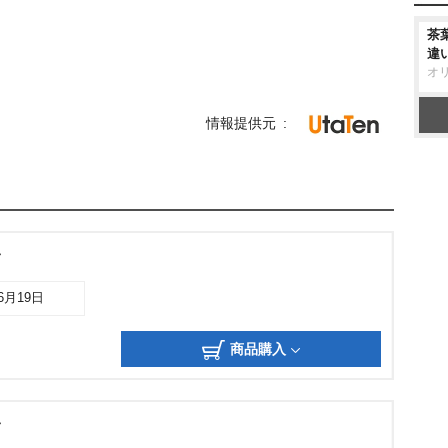
茶
違
オ
情報提供元
ク
06月19日
商品購入
ク