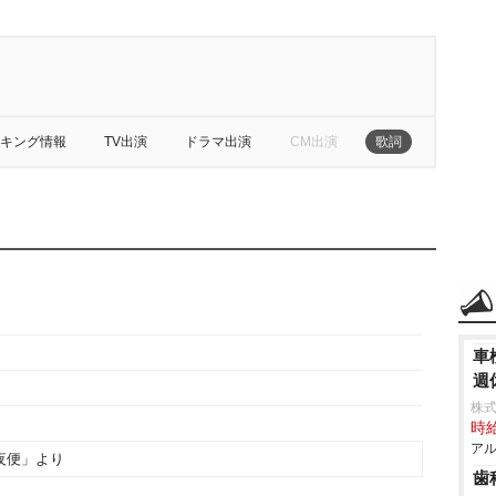
キング情報
TV出演
ドラマ出演
CM出演
歌詞
車
週
株式
時給
アル
夜便」より
歯