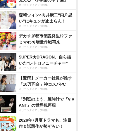
支える「小学生の甲子園」
オリコンタイアップ特集
森崎ウィン×向井康二“両片思
い”にキュンが止まらん！
オリコンタイアップ特集
デカすぎ都市伝説発生!?ファ
ミマ45％増量作戦再来
オリコンタイアップ特集
SUPER★DRAGON、自ら描
いた”レトロフューチャー”
オリコンタイアップ特集
【驚愕】メーカー社員が推す
「10万円台」神コスパPC
オリコンタイアップ特集
「別班のよう」腕時計で『VIV
ANT』の世界観再現
オリコンタイアップ特集
2026年7月夏ドラマも、注目
作＆話題作が勢ぞろい！