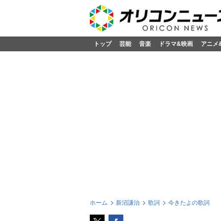
トップ
芸能
音楽
ドラマ&映画
アニメ
ホーム
新沼謙治
歌詞
今きたよの歌詞