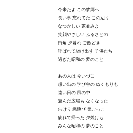
今来たよ この故郷へ
長い事 忘れてた この辺り
なつかしい 家並みよ
笑顔やさしい ふるさとの
街角 夕暮れ ご飯どき
呼ばれて駆け出す 子供たち
過ぎた昭和の 夢のこと
あの人は 今いづこ
想い出の 学び舎の ぬくもりも
遠い日の 風の中
遊んだ広場も なくなった
缶けり 縄跳び 鬼ごっこ
疲れて帰った 夕焼けも
みんな昭和の 夢のこと