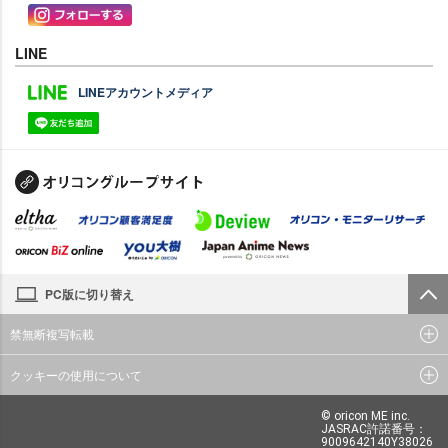
LINE
LINEアカウントメディア
PC版に切り替え
禁無断複写転載
クッキーの使用について
© oricon ME inc.
JASRAC許諾番号：
9009642140Y38026