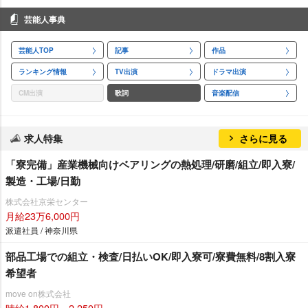
芸能人事典
芸能人TOP
記事
作品
ランキング情報
TV出演
ドラマ出演
CM出演
歌詞
音楽配信
求人特集
さらに見る
「寮完備」産業機械向けベアリングの熱処理/研磨/組立/即入寮/
製造・工場/日勤
株式会社京栄センター
月給23万6,000円
派遣社員 / 神奈川県
部品工場での組立・検査/日払いOK/即入寮可/寮費無料/8割入寮
希望者
move on株式会社
時給1,800円～2,250円