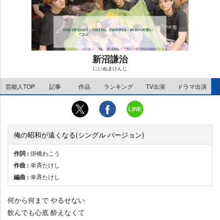
新沼謙治
にいぬまけんじ
M
芸能人TOP
記事
作品
ランキング
TV出演
ドラマ出演
u
t
e
俺の昭和が遠くなる(シングル バージョン)
作詞 :
掛橋わこう
作曲 :
幸斉たけし
編曲 :
幸斉たけし
何から何まで やるせない
飲んでも心底 酔えなくて