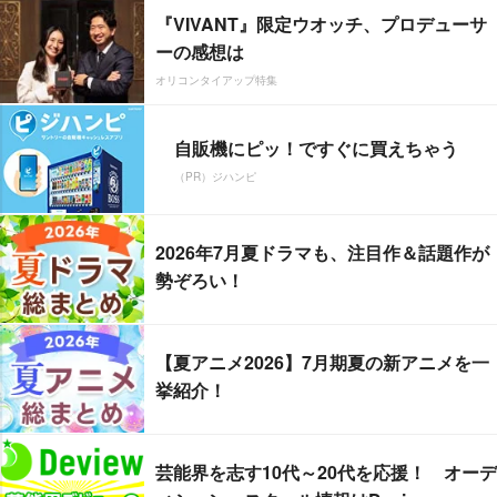
『VIVANT』限定ウオッチ、プロデューサ
ーの感想は
オリコンタイアップ特集
自販機にピッ！ですぐに買えちゃう
（PR）ジハンピ
2026年7月夏ドラマも、注目作＆話題作が
勢ぞろい！
【夏アニメ2026】7月期夏の新アニメを一
挙紹介！
芸能界を志す10代～20代を応援！ オーデ