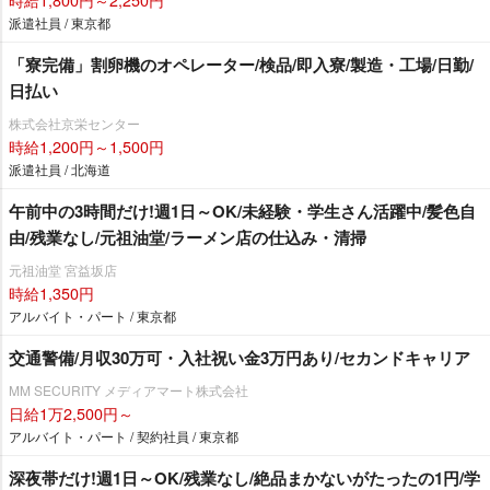
派遣社員 / 東京都
「寮完備」割卵機のオペレーター/検品/即入寮/製造・工場/日勤/
日払い
株式会社京栄センター
時給1,200円～1,500円
派遣社員 / 北海道
午前中の3時間だけ!週1日～OK/未経験・学生さん活躍中/髪色自
由/残業なし/元祖油堂/ラーメン店の仕込み・清掃
元祖油堂 宮益坂店
時給1,350円
アルバイト・パート / 東京都
交通警備/月収30万可・入社祝い金3万円あり/セカンドキャリア
MM SECURITY メディアマート株式会社
日給1万2,500円～
アルバイト・パート / 契約社員 / 東京都
深夜帯だけ!週1日～OK/残業なし/絶品まかないがたったの1円/学