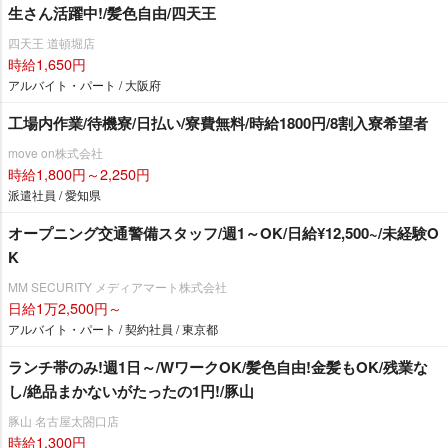
生さん活躍中!/髪色自由/四天王
四天王 道頓堀店
時給1,650円
アルバイト・パート / 大阪府
工場内作業/待機寮/日払い/寮費無料/時給1800円/8割入寮希望者
move on株式会社
時給1,800円～2,250円
派遣社員 / 愛知県
オープニング交通警備スタッフ/週1～OK/日給¥12,500~/未経験O
K
MM SECURITY メディアマート株式会社
日給1万2,500円～
アルバイト・パート / 契約社員 / 東京都
ランチ帯のみ!週1日～/WワークOK/髪色自由!金髪もOK/残業な
し/絶品まかないがたったの1円!/豚山
豚山 名古屋太閤口店
時給1,300円