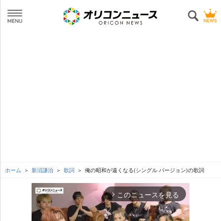
ホーム
新沼謙治
歌詞
俺の昭和が遠くなる(シングル バージョン)の歌詞
このニュースを見る
arrow_forward_ios