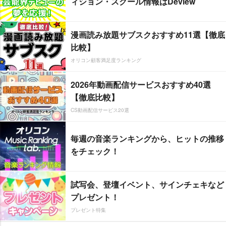
ィション・スクール情報はDeview
漫画読み放題サブスクおすすめ11選【徹底
比較】
オリコン顧客満足度ランキング
2026年動画配信サービスおすすめ40選
【徹底比較】
CS動画配信サービス20選
毎週の音楽ランキングから、ヒットの推移
をチェック！
試写会、登壇イベント、サインチェキなど
プレゼント！
プレゼント特集