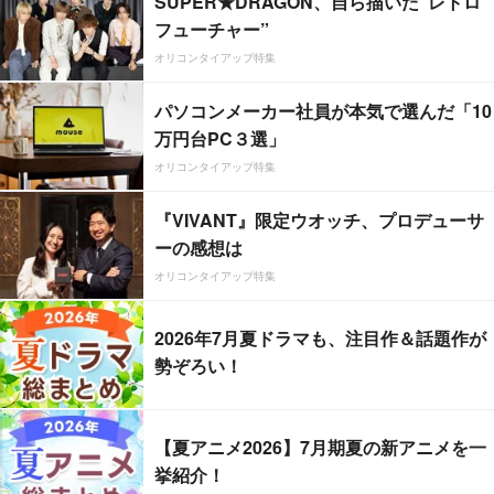
SUPER★DRAGON、自ら描いた”レトロ
フューチャー”
オリコンタイアップ特集
パソコンメーカー社員が本気で選んだ「10
万円台PC３選」
オリコンタイアップ特集
『VIVANT』限定ウオッチ、プロデューサ
ーの感想は
オリコンタイアップ特集
2026年7月夏ドラマも、注目作＆話題作が
勢ぞろい！
【夏アニメ2026】7月期夏の新アニメを一
挙紹介！