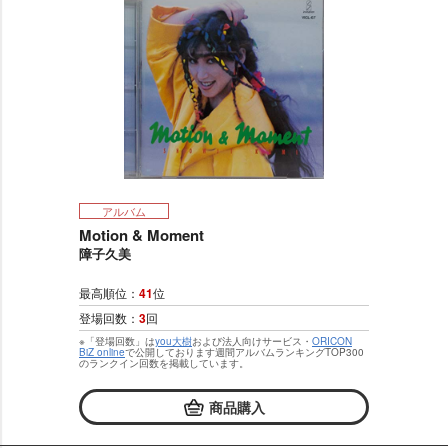
アルバム
Motion & Moment
障子久美
最高順位：
41
位
登場回数：
3
回
※「登場回数」は
you大樹
および法人向けサービス・
ORICON
BiZ online
で公開しております週間アルバムランキングTOP300
のランクイン回数を掲載しています。
商品購入