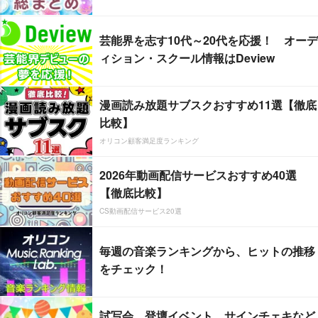
芸能界を志す10代～20代を応援！ オーデ
ィション・スクール情報はDeview
漫画読み放題サブスクおすすめ11選【徹底
比較】
オリコン顧客満足度ランキング
2026年動画配信サービスおすすめ40選
【徹底比較】
CS動画配信サービス20選
毎週の音楽ランキングから、ヒットの推移
をチェック！
試写会、登壇イベント、サインチェキなど