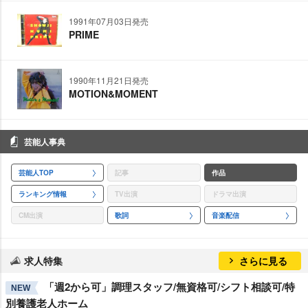
1991年07月03日発売
PRIME
1990年11月21日発売
MOTION&MOMENT
芸能人事典
芸能人TOP
記事
作品
ランキング情報
TV出演
ドラマ出演
CM出演
歌詞
音楽配信
求人特集
さらに見る
「週2から可」調理スタッフ/無資格可/シフト相談可/特
NEW
別養護老人ホーム