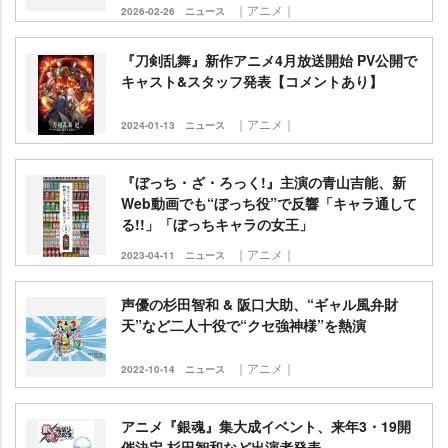
｜アニメ｜
2026-02-26
ニュース
『刀剣乱舞』新作アニメ4月放送開始 PV公開で
キャスト&スタッフ発表【コメントあり】
｜アニメ｜
2024-01-13
ニュース
『ぼっち・ざ・ろっく!』主演の青山吉能、新
Web動画でも“ぼっち役”で反響「キャラ通して
る!!」「ぼっちキャラの女王」
｜アニメ｜
2023-04-11
ニュース
声優の杉田智和 & 阪口大助、“ギャル風弁財
天”など二人十役で“クセ強神様”を熱演
｜アニメ｜
2022-10-14
ニュース
アニメ『銀魂』集大成イベント、来年3・19開
催決定 杉田智和など出演者発表