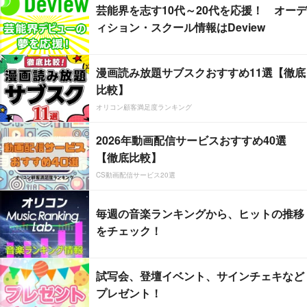
芸能界を志す10代～20代を応援！ オーデ
ィション・スクール情報はDeview
漫画読み放題サブスクおすすめ11選【徹底
比較】
オリコン顧客満足度ランキング
2026年動画配信サービスおすすめ40選
【徹底比較】
CS動画配信サービス20選
毎週の音楽ランキングから、ヒットの推移
をチェック！
試写会、登壇イベント、サインチェキなど
プレゼント！