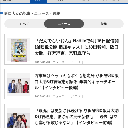
阪口大助の記事・ニュース・速報
すべて
ニュース
特集
『だんでらいおん』Netflixで4月16日配信開
始!映像公開 追加キャストに杉田智和、阪口
大助、釘宮理恵、宮野真守ら
｜アニメ｜
2026-03-28
ニュース
万事屋はツッコミもボケも想定外 杉田智和&阪
口大助&釘宮理恵が語る“銀魂的キャッチボー
ル”【インタビュー後編】
｜アニメ｜
2026-02-28
ニュース
『銀魂』は更新され続ける 杉田智和&阪口大助
&釘宮理恵、まさかの完全新作も「“過去”は立
ち塞がる敵じゃない」【インタビュー前編】