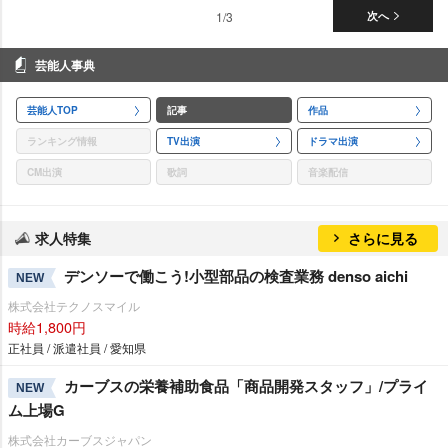
1/3
次へ
芸能人事典
芸能人TOP
記事
作品
ランキング情報
TV出演
ドラマ出演
CM出演
歌詞
音楽配信
求人特集
さらに見る
デンソーで働こう!小型部品の検査業務 denso aichi
NEW
株式会社テクノスマイル
時給1,800円
正社員 / 派遣社員 / 愛知県
カーブスの栄養補助食品「商品開発スタッフ」/プライ
NEW
ム上場G
株式会社カーブスジャパン