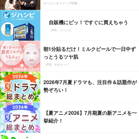
オリコンタイアップ特集
自販機にピッ！ですぐに買えちゃう
（PR）ジハンピ
朝1分貼るだけ！ミルクピールで一日中ず
っとうるツヤ肌
（PR）サボリーノ
2026年7月夏ドラマも、注目作＆話題作が
勢ぞろい！
【夏アニメ2026】7月期夏の新アニメを一
挙紹介！