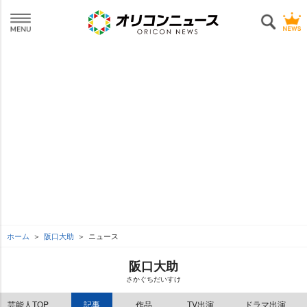
ホーム
阪口大助
ニュース
阪口大助
さかぐちだいすけ
芸能人TOP
記事
作品
TV出演
ドラマ出演