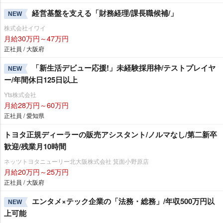
経営基盤を支える「財務経理/課長職候補/」
NEW
株式会社イワイ
月給30万円～47万円
正社員 / 大阪府
「新生活デビュー応援!」未経験採用枠/テストプレイヤ
NEW
ー/年間休日125日以上
Yts株式会社
月給28万円～60万円
正社員 / 愛知県
トヨタ正規ディーラーの販売アシスタント/ノルマなし/第二新卒
歓迎/残業月10時間
ネッツトヨタニューリー北大阪株式会社 箕面小野原店
月給20万円～25万円
正社員 / 大阪府
エンタメ×テック企業の「法務・総務」/年収500万円以
NEW
上可能