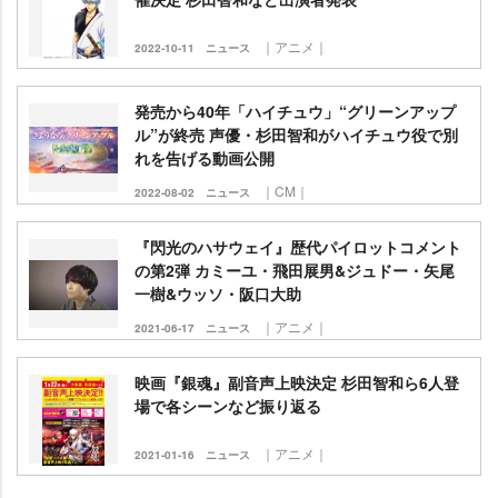
｜アニメ｜
2022-10-11
ニュース
発売から40年「ハイチュウ」“グリーンアップ
ル”が終売 声優・杉田智和がハイチュウ役で別
れを告げる動画公開
｜CM｜
2022-08-02
ニュース
『閃光のハサウェイ』歴代パイロットコメント
の第2弾 カミーユ・飛田展男&ジュドー・矢尾
一樹&ウッソ・阪口大助
｜アニメ｜
2021-06-17
ニュース
映画『銀魂』副音声上映決定 杉田智和ら6人登
場で各シーンなど振り返る
｜アニメ｜
2021-01-16
ニュース