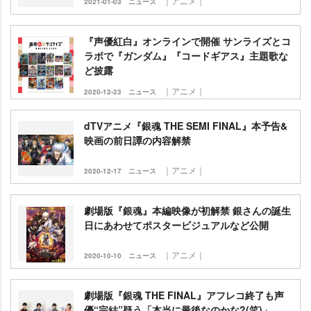
｜アニメ｜
2021-01-03
ニュース
『声優紅白』オンラインで開催 サンライズとコ
ラボで『ガンダム』『コードギアス』主題歌な
ど披露
｜アニメ｜
2020-12-23
ニュース
dTVアニメ『銀魂 THE SEMI FINAL』本予告&
映画の前日譚の内容解禁
｜アニメ｜
2020-12-17
ニュース
劇場版『銀魂』本編映像が初解禁 銀さんの誕生
日にあわせてポスタービジュアルなど公開
｜アニメ｜
2020-10-10
ニュース
劇場版『銀魂 THE FINAL』アフレコ終了も声
優“完結”疑う「本当に最後なのかな?(笑)」