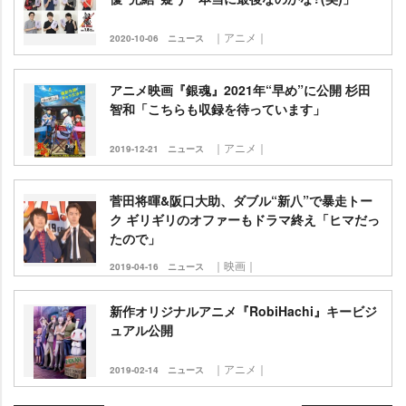
｜アニメ｜
2020-10-06
ニュース
アニメ映画『銀魂』2021年“早め”に公開 杉田
智和「こちらも収録を待っています」
｜アニメ｜
2019-12-21
ニュース
菅田将暉&阪口大助、ダブル“新八”で暴走トー
ク ギリギリのオファーもドラマ終え「ヒマだっ
たので」
｜映画｜
2019-04-16
ニュース
新作オリジナルアニメ『RobiHachi』キービジ
ュアル公開
｜アニメ｜
2019-02-14
ニュース