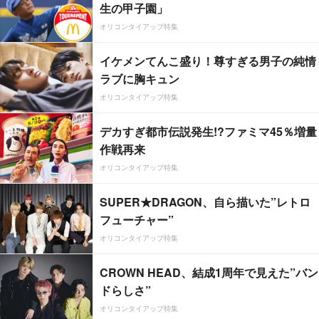
生の甲子園」
オリコンタイアップ特集
イケメンてんこ盛り！尊すぎる男子の純情
ラブに胸キュン
オリコンタイアップ特集
デカすぎ都市伝説発生!?ファミマ45％増量
作戦再来
オリコンタイアップ特集
SUPER★DRAGON、自ら描いた”レトロ
フューチャー”
オリコンタイアップ特集
CROWN HEAD、結成1周年で見えた”バン
ドらしさ”
オリコンタイアップ特集