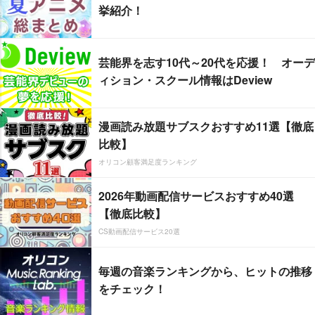
挙紹介！
芸能界を志す10代～20代を応援！ オーデ
ィション・スクール情報はDeview
漫画読み放題サブスクおすすめ11選【徹底
比較】
オリコン顧客満足度ランキング
2026年動画配信サービスおすすめ40選
【徹底比較】
CS動画配信サービス20選
毎週の音楽ランキングから、ヒットの推移
をチェック！