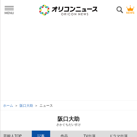
ホーム
阪口大助
ニュース
阪口大助
さかぐちだいすけ
芸能人TOP
記事
作品
TV出演
ドラマ出演