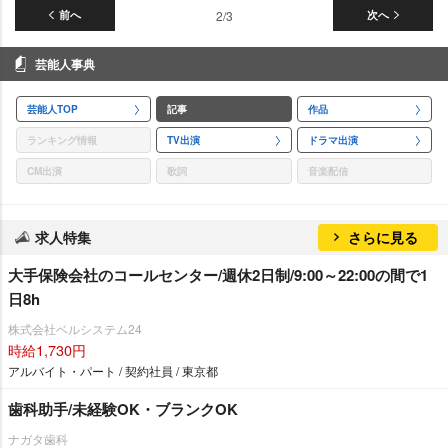
前へ
2/3
次へ
芸能人事典
芸能人TOP
記事
作品
ランキング情報
TV出演
ドラマ出演
CM出演
歌詞
音楽配信
求人特集
さらに見る
大手保険会社のコールセンター/週休2日制/9:00～22:00の間で1
日8h
株式会社ベルシステム24
時給1,730円
アルバイト・パート / 契約社員 / 東京都
歯科助手/未経験OK・ブランクOK
ナガタ歯科