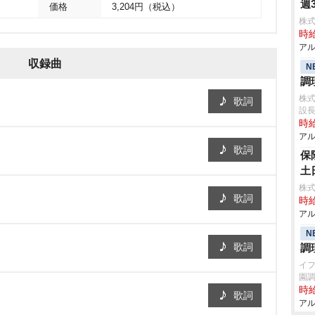
週
価格
3,204円（税込）
株式
時給
アル
収録曲
N
調
株
歌詞
設
時給
アル
歌詞
保
土
株式
歌詞
時給
アル
N
歌詞
調
イ
園
時給
歌詞
アル