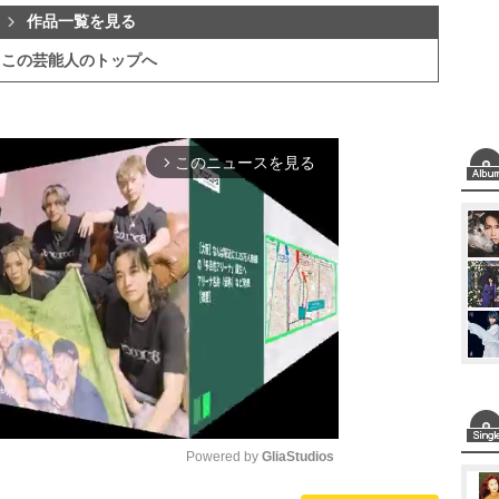
作品一覧を見る
この芸能人のトップへ
このニュースを見る
arrow_forward_ios
Powered by 
GliaStudios