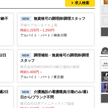
求人検索
M
u
t
年齢不
無資格可の調理師/調理スタッフ
NEW
e
平塚ケアセンターそよ風
時給1,225円～1,250円
アルバイト・パート / 神奈川県
週2日
調理補助・無資格可の調理師/調理
NEW
スタッフ
株式会社ENEOSNUC川崎工場内の厨房
時給1,400円～
アルバイト・パート / 東京都
週2日
介護施設の看護職員/日勤のみ/週1
NEW
日から/ブランク不問
株式会社日本アメニティライフ協会