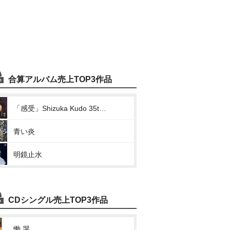
合算アルバム売上TOP3作品
「感受」Shizuka Kudo 35th Anniversary self-cover album
青い炎
明鏡止水
CDシングル売上TOP3作品
慟 哭