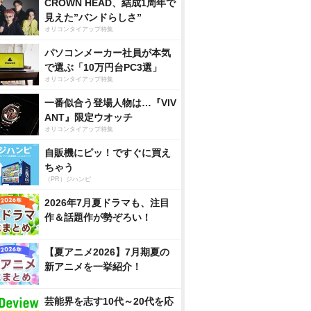
CROWN HEAD、結成1周年で
見えた”バンドらしさ”
オリコンタイアップ特集
パソコンメーカー社員が本気
で選ぶ「10万円台PC3選」
オリコンタイアップ特集
一番似合う登場人物は…『VIV
ANT』限定ウオッチ
オリコンタイアップ特集
自販機にピッ！ですぐに買え
ちゃう
（PR）ジハンピ
2026年7月夏ドラマも、注目
作＆話題作が勢ぞろい！
【夏アニメ2026】7月期夏の
新アニメを一挙紹介！
芸能界を志す10代～20代を応