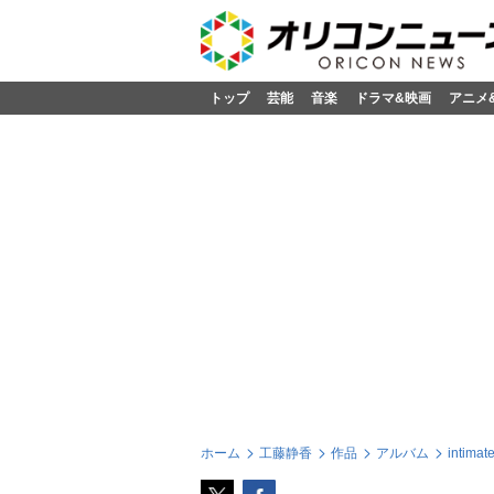
トップ
芸能
音楽
ドラマ&映画
アニメ
ホーム
工藤静香
作品
アルバム
intimat