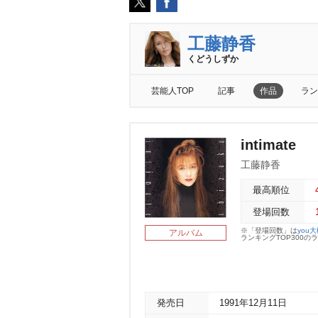
工藤静香
くどうしずか
芸能人TOP
記事
作品
ラン
intimate
工藤静香
最高順位
登場回数
※「登場回数」は
you
アルバム
ランキングTOP300
発売日
1991年12月11日