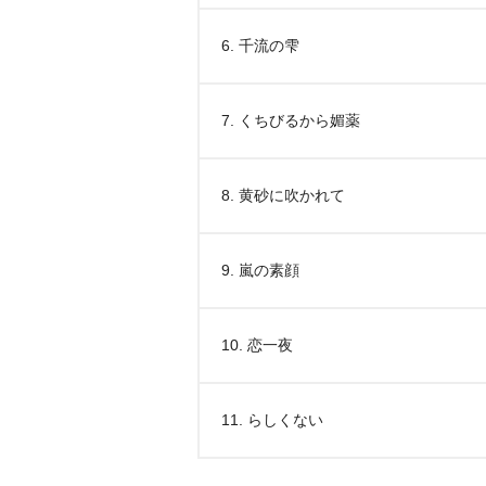
6. 千流の雫
7. くちびるから媚薬
8. 黄砂に吹かれて
9. 嵐の素顔
10. 恋一夜
11. らしくない