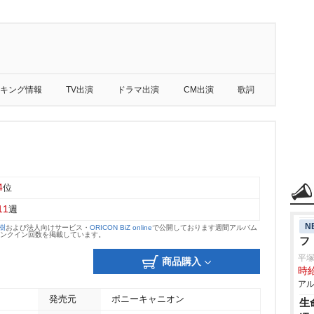
キング情報
TV出演
ドラマ出演
CM出演
歌詞
4
位
11
週
N
大樹
および法人向けサービス・
ORICON BiZ online
で公開しております週間アルバム
のランクイン回数を掲載しています。
フ
平
商品購入
時給
アル
発売元
ポニーキャニオン
生