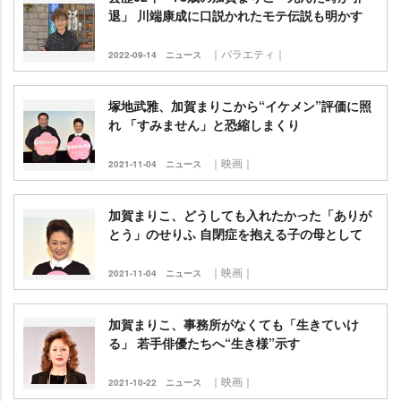
退」 川端康成に口説かれたモテ伝説も明かす
｜バラエティ｜
2022-09-14
ニュース
塚地武雅、加賀まりこから“イケメン”評価に照
れ 「すみません」と恐縮しまくり
｜映画｜
2021-11-04
ニュース
加賀まりこ、どうしても入れたかった「ありが
とう」のせりふ 自閉症を抱える子の母として
｜映画｜
2021-11-04
ニュース
加賀まりこ、事務所がなくても「生きていけ
る」 若手俳優たちへ“生き様”示す
｜映画｜
2021-10-22
ニュース