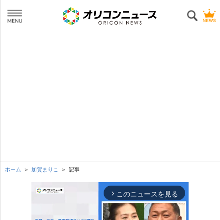
ホーム
加賀まりこ
記事
このニュースを見る
arrow_forward_ios