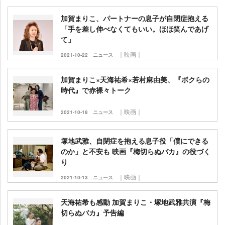
加賀まりこ、パートナーの息子が自閉症抱える
「手を差し伸べなくてもいい。ほほ笑んであげ
て」
｜映画｜
2021-10-22
ニュース
加賀まりこ×天海祐希×若村麻由美、『ボクらの
時代』で赤裸々トーク
｜映画｜
2021-10-18
ニュース
塚地武雅、自閉症を抱える息子役「僕にできる
のか」と不安も 映画『梅切らぬバカ』の役づく
り
｜映画｜
2021-10-13
ニュース
天海祐希も感動 加賀まりこ・塚地武雅共演『梅
切らぬバカ』予告編