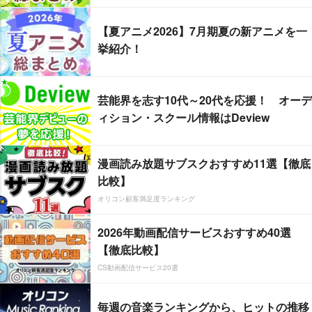
【夏アニメ2026】7月期夏の新アニメを一
挙紹介！
芸能界を志す10代～20代を応援！ オーデ
ィション・スクール情報はDeview
漫画読み放題サブスクおすすめ11選【徹底
比較】
オリコン顧客満足度ランキング
2026年動画配信サービスおすすめ40選
【徹底比較】
CS動画配信サービス20選
毎週の音楽ランキングから、ヒットの推移