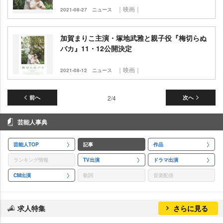
｜映画｜
2021-08-27
ニュース
加賀まりこ主演・塚地武雅と親子役『梅切らぬ
バカ』11・12公開決定
｜映画｜
2021-08-12
ニュース
前へ
2/4
次へ
芸能人事典
芸能人TOP
記事
作品
ランキング情報
TV出演
ドラマ出演
CM出演
歌詞
音楽配信
求人特集
さらに見る