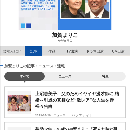
加賀まりこ
かがまりこ
M
芸能人TOP
記事
作品
TV出演
ドラマ出演
CM出演
u
t
e
加賀まりこの記事・ニュース・速報
すべて
ニュース
特集
上沼恵美子、父のためイヤイヤ漫才師に 結
婚～引退の真相など“激レア”な人生を赤
裸々告白
｜バラエティ｜
2023-03-20
ニュース
芸歴62年・78歳の加賀まりこ「死んだ時が引