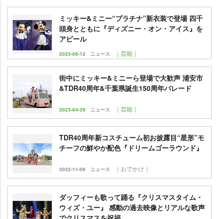
ミッキー&ミニー“プラチナ”新衣装で登場 四千
頭身とともに『ディズニー・オン・アイス』を
アピール
｜芸能｜
2023-06-12
ニュース
街中にミッキー&ミニーら登場で大歓声 浦安市
&TDR40周年&千葉県誕生150周年パレード
｜芸能｜
2023-04-29
ニュース
TDR40周年新コスチューム初お披露目“星形”モ
チーフの鮮やか配色『ドリームゴーラウンド』
｜おでかけ｜
2022-11-09
ニュース
ダッフィーも歌って踊る『クリスマスタイム・
ウィズ・ユー』 感動の過去映像とリアルな歌声
でクリスマスを祝福