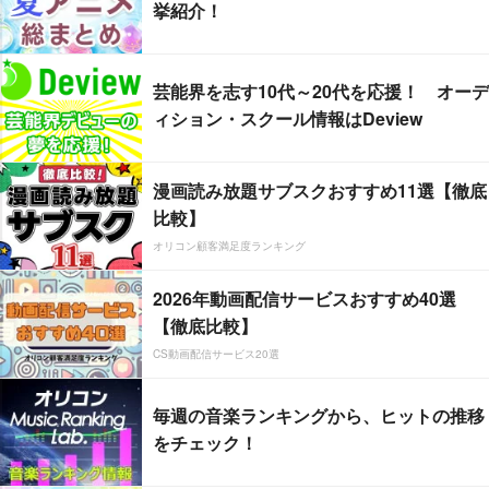
挙紹介！
芸能界を志す10代～20代を応援！ オーデ
ィション・スクール情報はDeview
漫画読み放題サブスクおすすめ11選【徹底
比較】
オリコン顧客満足度ランキング
2026年動画配信サービスおすすめ40選
【徹底比較】
CS動画配信サービス20選
毎週の音楽ランキングから、ヒットの推移
をチェック！