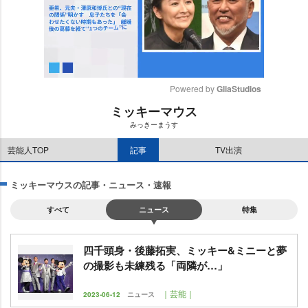
Powered by 
GliaStudios
ミッキーマウス
M
みっきーまうす
u
t
芸能人TOP
記事
TV出演
e
ミッキーマウスの記事・ニュース・速報
すべて
ニュース
特集
四千頭身・後藤拓実、ミッキー&ミニーと夢
の撮影も未練残る「両隣が…」
｜芸能｜
2023-06-12
ニュース