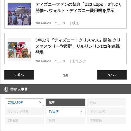
ディズニーファンの祭典「D23 Expo」3年ぶり
開催へ ウォルト・ディズニー愛用機を展示
｜映画｜
2022-09-08
ニュース
3年ぶり『ディズニー・クリスマス』開催 クリ
スマスツリー“復活”、リルリンリンは2年連続
登場
｜おでかけ｜
2022-09-06
ニュース
前へ
3/8
次へ
芸能人事典
芸能人TOP
記事
作品
ランキング情報
TV出演
ドラマ出演
CM出演
歌詞
音楽配信