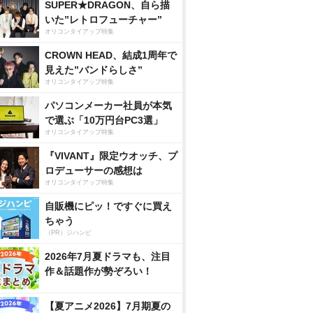
SUPER★DRAGON、自ら描
いた”レトロフューチャー”
オリコンタイアップ特集
CROWN HEAD、結成1周年で
見えた”バンドらしさ”
オリコンタイアップ特集
パソコンメーカー社員が本気
で選ぶ「10万円台PC3選」
オリコンタイアップ特集
『VIVANT』限定ウオッチ、プ
ロデューサーの感想は
オリコンタイアップ特集
自販機にピッ！ですぐに買え
ちゃう
（PR）ジハンピ
2026年7月夏ドラマも、注目
作＆話題作が勢ぞろい！
【夏アニメ2026】7月期夏の