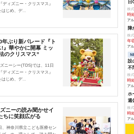
日
ト『ディズニー・クリスマス』
株式
じめ、デ...
時給
アル
障
株
0年ぶり新パレード『ト
年収
アル
!』華やかに開幕 ミッ
法のクリスマス”
N
設
ズニーシー(TDS)では、11日
不
ト『ディズニー・クリスマス』
株
じめ、デ...
時給
アル
ホ
週
株式
ィズニーの読み聞かせイ
時給
たちに笑顔広がる
アル
日、神奈川県立こども医療セン