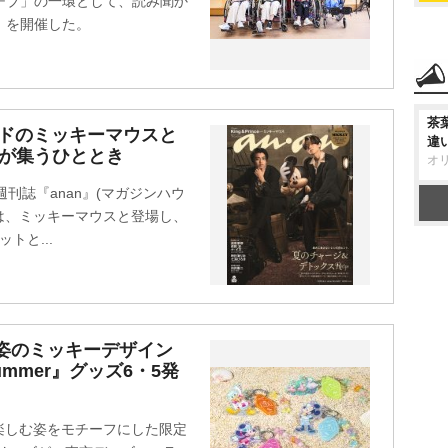
チブ」の一環として、読み聞か
ム」を開催した。
茶
フレンドのミッキーマウスと
違
ーが集うひととき
オ
ビア週刊誌『anan』(マガジンハウ
の2人は、ミッキーマウスと登場し、
トと...
ハ姿のミッキーデザイン
Summer』グッズ6・5発
楽しむ姿をモチーフにした限定