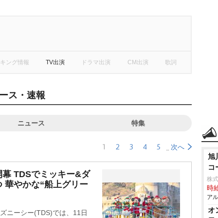
キング情報
TV出演
ドラマ出演
CM出演
歌詞
ース・速報
ニュース
特集
1
2
3
4
5
次へ
旭
コ
幕 TDSでミッキー&ダ
株式
 華やかな“船上グリー
時給
アル
オ
ズニーシー(TDS)では、11日