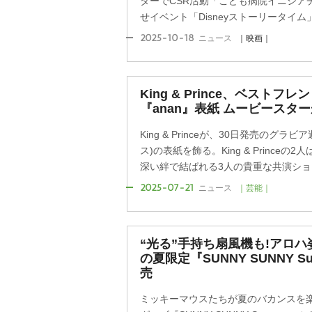
ターでCSR活動「こども病院イニシア
せイベント「Disneyストーリータイ
2025-10-18
ニュース
｜映画｜
King & Prince、ベスト
『anan』表紙 ムービースタ
King & Princeが、30日発売のグラ
ス)の表紙を飾る。King & Prince
深い絆で結ばれる3人の貴重な共演ショッ
2025-07-21
ニュース
｜芸能｜
“光る”手持ち扇風機も!アロ
の夏限定『SUNNY SUNNY 
売
ミッキーマウスたちが夏のバカンスを