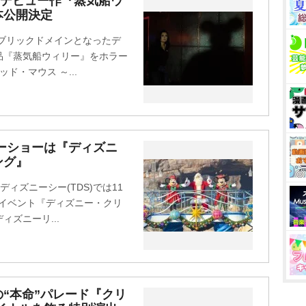
ンデビュー作『蒸気船ウ
本公開決定
パブリックドメインとなったデ
品『蒸気船ウィリー』をホラー
ッド・マウス ～...
バーショーは『ディズニ
ング』
ディズニーシー(TDS)では11
ルイベント『ディズニー・クリ
ズニーリ...
“本命”パレード『クリ