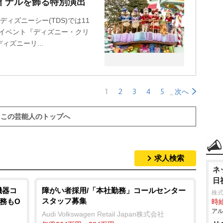
イナルを飾る特別演出
ディズニーシー(TDS)では11
ルイベント『ディズニー・クリ
ズニーリ...
1
2
3
4
5
次へ
この芸能人のトップへ
求人検索
ネ
日
機器コ
障がい者採用/「本社勤務」コールセンター
株式
スタッフ募集
勤務もO
時給
アル
Audi Volkswagen Retail Japan株式会社