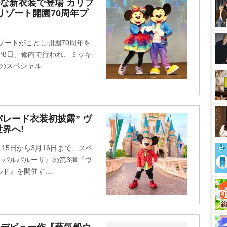
M
な新衣装で登場 カリフ
リゾート開園70周年プ
u
t
e
ゾートがことし開園70周年を
が8日、都内で行われ、ミッキ
スペシャル...
パレード衣装初披露” ヴ
界へ!
15日から3月16日まで、スペ
・パルパルーザ』の第3弾『ヴ
』を開催す...