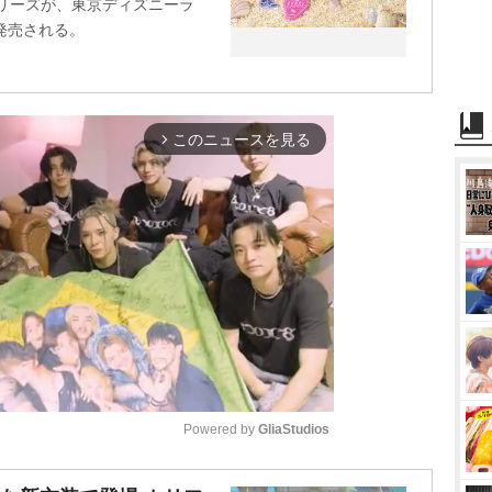
r』シリーズが、東京ディズニーラ
発売される。
このニュースを見る
arrow_forward_ios
Powered by 
GliaStudios