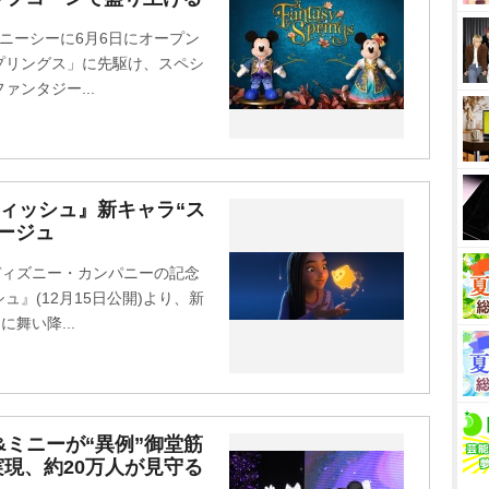
t
ニーシーに6月6日にオープン
e
プリングス」に先駆け、スペシ
ンタジー...
ウィッシュ』新キャラ“ス
ージュ
ディズニー・カンパニーの記念
』(12月15日公開)より、新
舞い降...
&ミニーが“異例”御堂筋
実現、約20万人が見守る