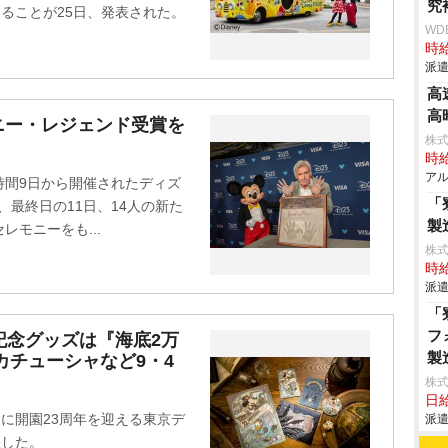
究
場することが25日、発表された。
WD
時給
派遣
高
高
ニー・レジェンド受賞を
株式
時給
アル
時間9日から開催されたディズ
「
は、最終日の11日、14人の新た
製
モニーをも...
株
時給
派遣
「
フ
記念グッズは『海底2万
製
カチューシャなど9・4
株
日給
日に開園23周年を迎える東京デ
派遣
表した。