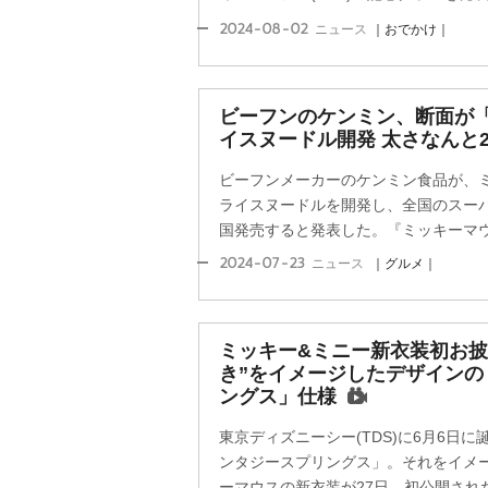
2024-08-02
ニュース
｜おでかけ｜
ビーフンのケンミン、断面が
イスヌードル開発 太さなんと
ビーフンメーカーのケンミン食品が、
ライスヌードルを開発し、全国のスーパ
国発売すると発表した。『ミッキーマウス
2024-07-23
ニュース
｜グルメ｜
ミッキー&ミニー新衣装初お披
き”をイメージしたデザインの
ングス」仕様
東京ディズニーシー(TDS)に6月6日
ンタジースプリングス」。それをイメ
ーマウスの新衣装が27日、初公開され