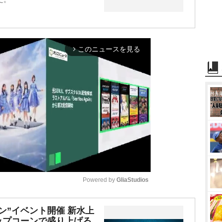
このニュースを見る
arrow_forward_ios
Powered by 
GliaStudios
M
ン”イベント開催 新水上
ップコーンで盛り上げる
u