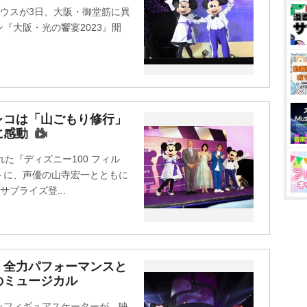
ウスが3日、大阪・御堂筋に異
『大阪・光の饗宴2023』開
レコは「山ごもり修行」
に感動
た『ディズニー100 フィル
トに、声優の山寺宏一とともに
プライズ登...
」全力パフォーマンスと
のミュージカル
たフィギュアスケーターが、映