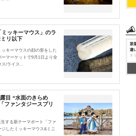
「ミッキーマウス」のラ
2ミリ以下
茶
違
ミッキーマウスの顔の形をした
オ
ーマーケットで9月1日より全
/ライス...
露目 “水面のきらめ
「ファンタジースプリ
に誕生する新テーマポート「ファ
ージしたミッキーマウス&ミニ
た。