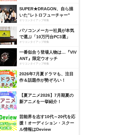
SUPER★DRAGON、自ら描
いた”レトロフューチャー”
オリコンタイアップ特集
パソコンメーカー社員が本気
で選ぶ「10万円台PC3選」
オリコンタイアップ特集
一番似合う登場人物は…『VIV
ANT』限定ウオッチ
オリコンタイアップ特集
2026年7月夏ドラマも、注目
作＆話題作が勢ぞろい！
【夏アニメ2026】7月期夏の
新アニメを一挙紹介！
芸能界を志す10代～20代を応
援！オーディション・スクー
ル情報はDeview