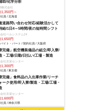
補助/化学分析
B株式会社
1,350円～
社員 / 北海道
速道路問い合わせ対応/経験活かして
時給/1日4～5時間/夜の短時間シフト
会社ベルシステム24
1,650円
バイト・パート / 契約社員 / 大阪府
寮完備」航空機装備品の組立/即入寮/
造・工場/日勤/日払い/工場・製造
式会社京栄センター
1,300円
社員 / 東京都
寮完備」食料品の入出庫作業/リーチ
ォーク使用/即入寮/製造・工場/工場・
造
式会社京栄センター
1,600円
社員 / 神奈川県