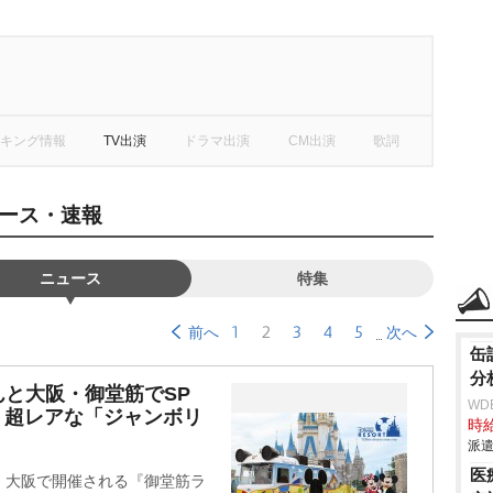
キング情報
TV出演
ドラマ出演
CM出演
歌詞
ース・速報
ニュース
特集
1
2
3
4
5
前へ
次へ
缶
分
と大阪・御堂筋でSP
WD
で」超レアな「ジャンボリ
時給
派遣
医
、大阪で開催される『御堂筋ラ