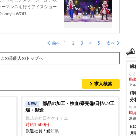
ォーマンスを行うアイスショー
sney's WOR...
1
2
3
4
5
前へ
次へ
この芸能人のトップへ
歯
む
時給
求人検索
アル
植
分
部品の加工・検査/寮完備/日払い/工
NEW
WD
場・製造
時給
株式会社日本ケイテム
派遣
時給1,500円
E
派遣社員 / 愛知県
月