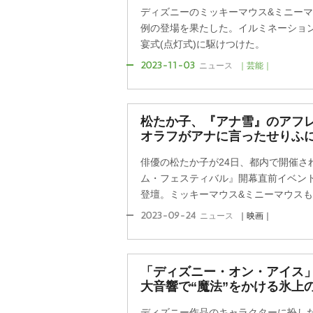
ディズニーのミッキーマウス&ミニーマ
例の登場を果たした。イルミネーション
宴式(点灯式)に駆けつけた。
2023-11-03
ニュース
｜芸能｜
松たか子、『アナ雪』のアフ
オラフがアナに言ったせりふ
俳優の松たか子が24日、都内で開催され
ム・フェスティバル』開幕直前イベン
登壇。ミッキーマウス&ミニーマウスもサ
2023-09-24
ニュース
｜映画｜
「ディズニー・オン・アイス
大音響で“魔法”をかける氷上
ディズニー作品のキャラクターに扮し