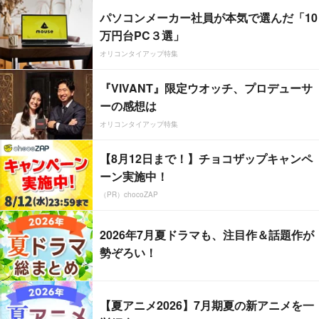
パソコンメーカー社員が本気で選んだ「10
万円台PC３選」
オリコンタイアップ特集
『VIVANT』限定ウオッチ、プロデューサ
ーの感想は
オリコンタイアップ特集
【8月12日まで！】チョコザップキャンペ
ーン実施中！
（PR）chocoZAP
2026年7月夏ドラマも、注目作＆話題作が
勢ぞろい！
【夏アニメ2026】7月期夏の新アニメを一