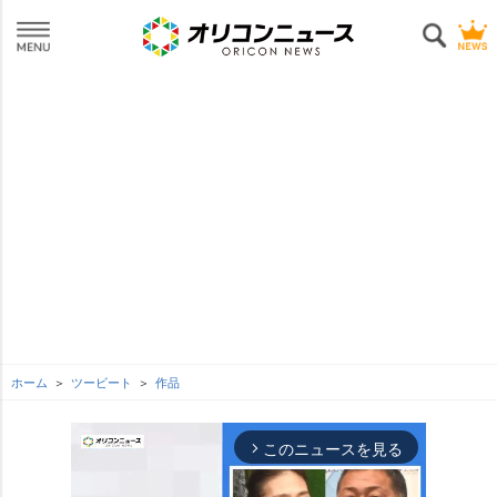
ホーム
ツービート
作品
このニュースを見る
arrow_forward_ios