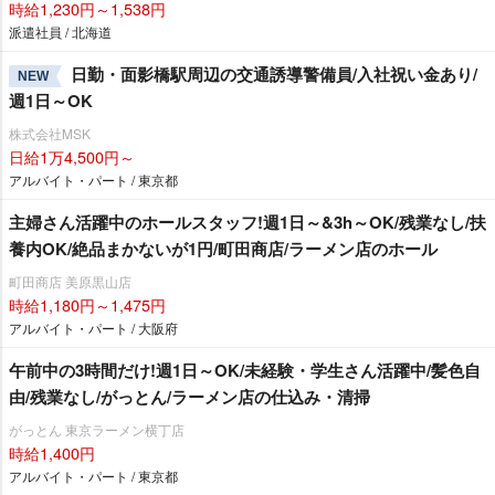
時給1,230円～1,538円
派遣社員 / 北海道
日勤・面影橋駅周辺の交通誘導警備員/入社祝い金あり/
NEW
週1日～OK
株式会社MSK
日給1万4,500円～
アルバイト・パート / 東京都
主婦さん活躍中のホールスタッフ!週1日～&3h～OK/残業なし/扶
養内OK/絶品まかないが1円/町田商店/ラーメン店のホール
町田商店 美原黒山店
時給1,180円～1,475円
アルバイト・パート / 大阪府
午前中の3時間だけ!週1日～OK/未経験・学生さん活躍中/髪色自
由/残業なし/がっとん/ラーメン店の仕込み・清掃
がっとん 東京ラーメン横丁店
時給1,400円
アルバイト・パート / 東京都