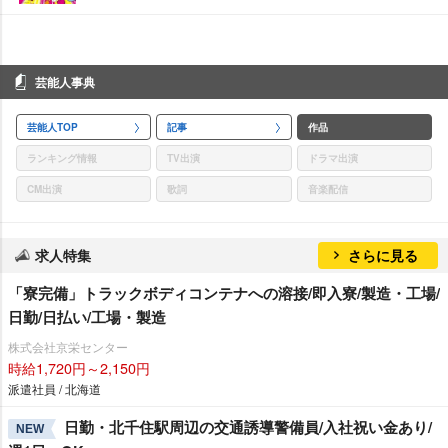
芸能人事典
芸能人TOP
記事
作品
ランキング情報
TV出演
ドラマ出演
CM出演
歌詞
音楽配信
求人特集
さらに見る
「寮完備」トラックボディコンテナへの溶接/即入寮/製造・工場/
日勤/日払い/工場・製造
株式会社京栄センター
時給1,720円～2,150円
派遣社員 / 北海道
日勤・北千住駅周辺の交通誘導警備員/入社祝い金あり/
NEW