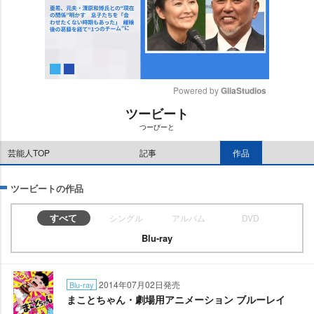
Powered by 
GliaStudios
ツービート
M
つーびーと
u
t
芸能人TOP
記事
作品
e
ツービートの作品
すべて
シングル
アルバム
DVD
Blu-ray
2014年07月02日発売
Blu-ray
まことちゃん・劇場用アニメーション ブルーレイ