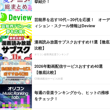
挙紹介！
芸能界を志す10代～20代を応援！ オーデ
ィション・スクール情報はDeview
漫画読み放題サブスクおすすめ11選【徹底
比較】
オリコン顧客満足度ランキング
2026年動画配信サービスおすすめ40選
【徹底比較】
CS動画配信サービス20選
毎週の音楽ランキングから、ヒットの推移
をチェック！