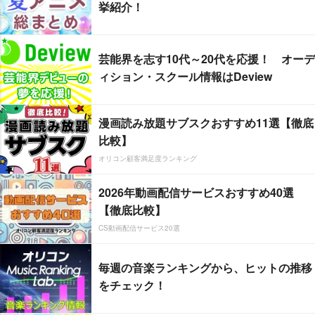
挙紹介！
芸能界を志す10代～20代を応援！ オーデ
ィション・スクール情報はDeview
漫画読み放題サブスクおすすめ11選【徹底
比較】
オリコン顧客満足度ランキング
2026年動画配信サービスおすすめ40選
【徹底比較】
CS動画配信サービス20選
毎週の音楽ランキングから、ヒットの推移
をチェック！