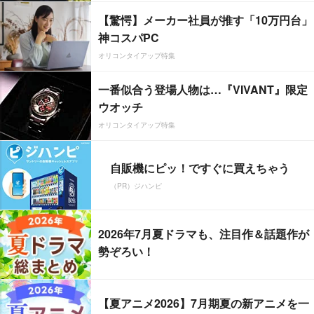
【驚愕】メーカー社員が推す「10万円台」
神コスパPC
オリコンタイアップ特集
一番似合う登場人物は…『VIVANT』限定
ウオッチ
オリコンタイアップ特集
自販機にピッ！ですぐに買えちゃう
（PR）ジハンピ
2026年7月夏ドラマも、注目作＆話題作が
勢ぞろい！
【夏アニメ2026】7月期夏の新アニメを一