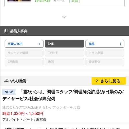
｜芸能｜
2014-07-22
ニュース
1/1
芸能人事典
芸能人TOP
記事
作品
ランキング情報
TV出演
ドラマ出演
CM出演
歌詞
音楽配信
求人特集
さらに見る
「週3から可」調理スタッフ/調理師免許必須/日勤のみ/
NEW
デイサービス/社会保障完備
株式会社SOYOKAZE/あきる野ケアセンターそよ風
時給1,320円～1,350円
アルバイト・パート / 東京都