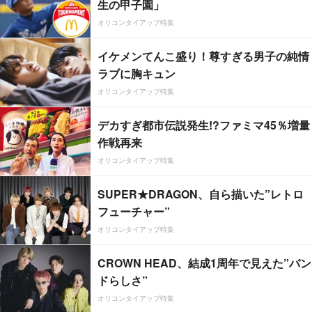
生の甲子園」
オリコンタイアップ特集
イケメンてんこ盛り！尊すぎる男子の純情
ラブに胸キュン
オリコンタイアップ特集
デカすぎ都市伝説発生!?ファミマ45％増量
作戦再来
オリコンタイアップ特集
SUPER★DRAGON、自ら描いた”レトロ
フューチャー”
オリコンタイアップ特集
CROWN HEAD、結成1周年で見えた”バン
ドらしさ”
オリコンタイアップ特集