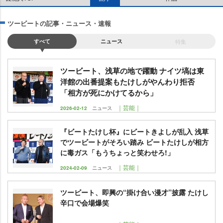
ツービートの記事・ニュース・速報
すべて
ニュース
特集
ツービート、浅草の地で躍動 ナイツ塙は東
洋館の出番提案もたけしがやんわり拒否
「相方が死にかけてるから」
｜芸能｜
2026-02-12
ニュース
『ビートたけし杯』にビートきよしが乱入 浅草
でツービートがそろい踏み ビートたけしが相方
に毒ガス「もうちょっと笑わせろ!」
｜芸能｜
2024-02-09
ニュース
ツービート、即興の“掛け合い漫才”披露 たけし
辛口で会場爆笑