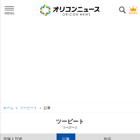
ホーム
ツービート
記事
ツービート
つーびーと
芸能人TOP
記事
作品