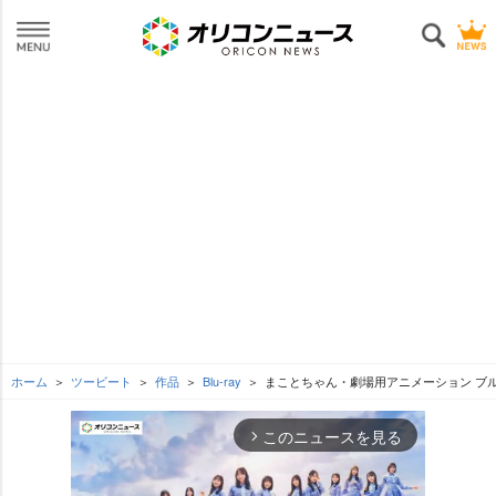
ホーム
ツービート
作品
Blu-ray
まことちゃん・劇場用アニメーション ブ
このニュースを見る
arrow_forward_ios