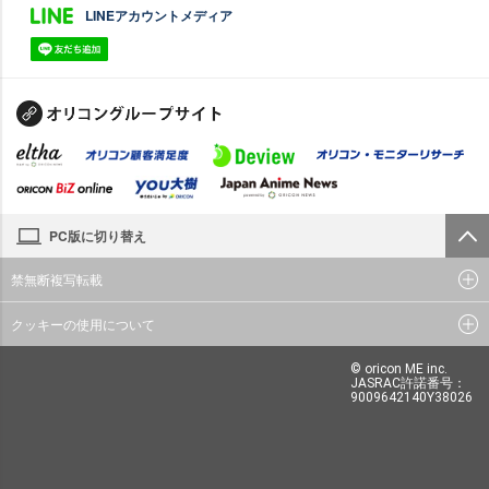
LINEアカウントメディア
PC版に切り替え
禁無断複写転載
クッキーの使用について
© oricon ME inc.
JASRAC許諾番号：
9009642140Y38026