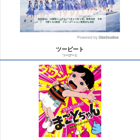
Powered by 
GliaStudios
ツービート
M
つーびーと
u
t
e