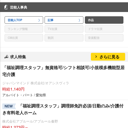
芸能人事典
芸能人TOP
記事
作品
ランキング情報
TV出演
ドラマ出演
CM出演
歌詞
音楽配信
求人特集
さらに見る
「福祉調理スタッフ」無資格可/シフト相談可/小規模多機能型居
宅介護
ジャパンマインド 株式会社/オアシスヴィラ
時給1,140円
アルバイト・パート / 愛知県
「福祉調理スタッフ」調理師免許必須/日勤のみ/介護付
NEW
き有料老人ホーム
株式会社アプルール/アプルール秦野
時給1,273円～