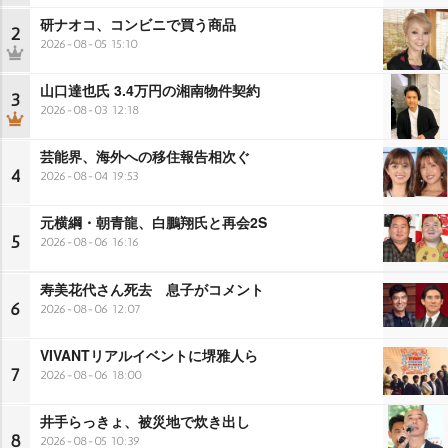
研ナオコ、コンビニで買う商品
2
2026-08-05 15:10
山口達也氏 3.4万円の湘南物件契約
3
2026-08-03 12:18
芸能界、海外への移住報告相次ぐ
4
2026-08-04 19:53
元横綱・朝青龍、白鵬翔氏と再会2S
5
2026-08-06 16:16
寿美花代さん死去 息子がコメント
6
2026-08-06 12:07
VIVANTリアルイベントに堺雅人ら
7
2026-08-06 18:00
井手らっきょ、被災地で炊き出し
8
2026-08-05 10:39