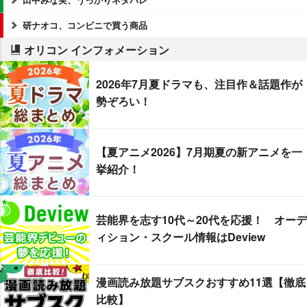
研ナオコ、コンビニで買う商品
オリコン インフォメーション
2026年7月夏ドラマも、注目作＆話題作が
勢ぞろい！
【夏アニメ2026】7月期夏の新アニメを一
挙紹介！
芸能界を志す10代～20代を応援！ オーデ
ィション・スクール情報はDeview
漫画読み放題サブスクおすすめ11選【徹底
比較】