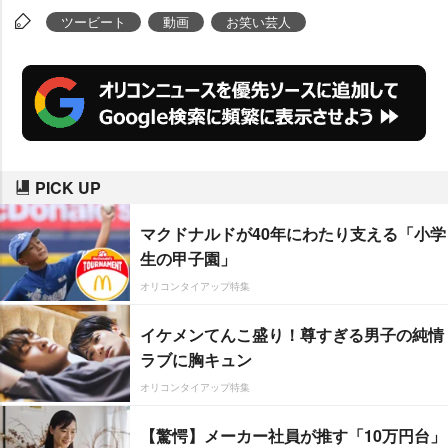
ツービート
動画
お笑い芸人
PICK UP
マクドナルドが40年にわたり支える「小学
生の甲子園」
オリコンタイアップ特集
イケメンてんこ盛り！尊すぎる男子の純情
ラブに胸キュン
オリコンタイアップ特集
【驚愕】メーカー社員が推す「10万円台」