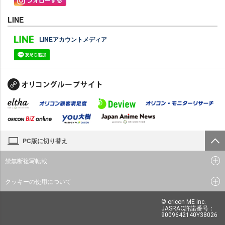
LINE
LINEアカウントメディア
PC版に切り替え
禁無断複写転載
クッキーの使用について
© oricon ME inc.
JASRAC許諾番号：
9009642140Y38026