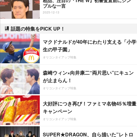
粗品、注目の『THE W』初審査直前にシン
プルな一言
2025-12-13
話題の特集をPICK UP！
マクドナルドが40年にわたり支える「小学
生の甲子園」
オリコンタイアップ特集
森崎ウィン×向井康二“両片思い”にキュン
が止まらん！
オリコンタイアップ特集
大好評につき再び！ファミマ名物45％増量
キャンペーン
オリコンタイアップ特集
SUPER★DRAGON、自ら描いた”レトロ