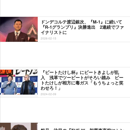
ドンデコルテ渡辺銀次、『M-1』に続いて
『R-1グランプリ』決勝進出 2連続でファ
イナリストに
2026-02-15
『ビートたけし杯』にビートきよしが乱
入 浅草でツービートがそろい踏み ビー
トたけしが相方に毒ガス「もうちょっと笑
わせろ！」
2024-02-09