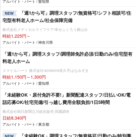
アルバイト・パート / 愛知県
「週1から可」調理スタッフ/無資格可/シフト相談可/住
NEW
宅型有料老人ホーム/社会保障完備
株式会社メディカルライフケア/幸せふくろう横山台
時給1,225円～
アルバイト・パート / 神奈川県
「週1から可」調理スタッフ/調理師免許必須/日勤のみ/住宅型有
料老人ホーム
スマイルハート 株式会社/smilelink長久手はなみずき
時給1,150円～1,300円
アルバイト・パート / 愛知県
「未経験OK・原付免許不要!」新聞配達スタッフ/日払いOK/電
話応募OK/社宅完備/引っ越し費用全額負担/1日5時間
株式会社朝日新聞立川総合販売 田園調布
日給8,340円
アルバイト・パート / 東京都
「未経験OK」調理スタッフ/無資格可/日勤のみ/特別養
NEW