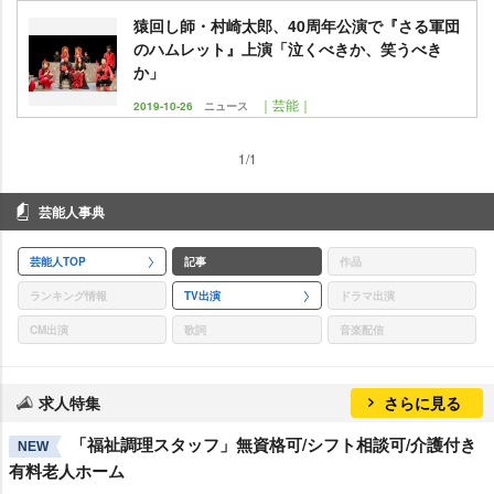
猿回し師・村崎太郎、40周年公演で『さる軍団
のハムレット』上演「泣くべきか、笑うべき
か」
｜芸能｜
2019-10-26
ニュース
1/1
芸能人事典
芸能人TOP
記事
作品
ランキング情報
TV出演
ドラマ出演
CM出演
歌詞
音楽配信
求人特集
さらに見る
「福祉調理スタッフ」無資格可/シフト相談可/介護付き
NEW
有料老人ホーム