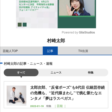
Powered by 
GliaStudios
村崎太郎
M
u
芸能人TOP
記事
TV出演
t
e
村崎太郎の記事・ニュース・速報
すべて
ニュース
特集
太郎次郎、“反省ポーズ”も6代目 伝統芸存続
の危機も、“近代猿まわし”で挑む新たなエ
ンタメ「夢はラスベガス」
｜芸能 ｜
2022-01-19
特集