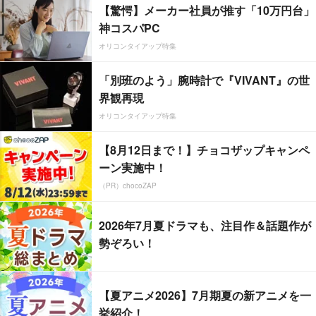
【驚愕】メーカー社員が推す「10万円台」
神コスパPC
オリコンタイアップ特集
「別班のよう」腕時計で『VIVANT』の世
界観再現
オリコンタイアップ特集
【8月12日まで！】チョコザップキャンペ
ーン実施中！
（PR）chocoZAP
2026年7月夏ドラマも、注目作＆話題作が
勢ぞろい！
【夏アニメ2026】7月期夏の新アニメを一
挙紹介！