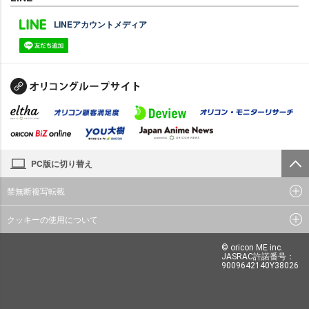
LINEアカウントメディア
PC版に切り替え
禁無断複写転載
クッキーの使用について
© oricon ME inc.
JASRAC許諾番号：
9009642140Y38026