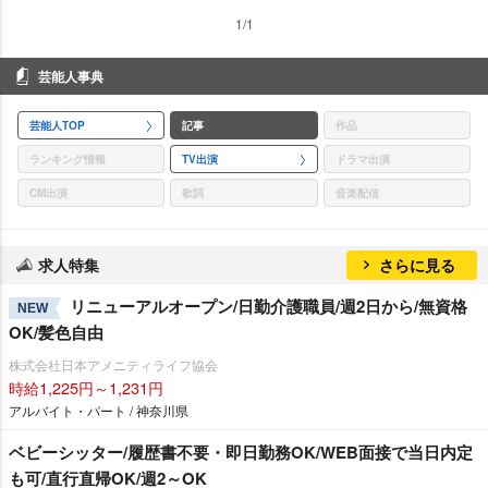
1/1
芸能人事典
芸能人TOP
記事
作品
ランキング情報
TV出演
ドラマ出演
CM出演
歌詞
音楽配信
求人特集
さらに見る
リニューアルオープン/日勤介護職員/週2日から/無資格
NEW
OK/髪色自由
株式会社日本アメニティライフ協会
時給1,225円～1,231円
アルバイト・パート / 神奈川県
ベビーシッター/履歴書不要・即日勤務OK/WEB面接で当日内定
も可/直行直帰OK/週2～OK