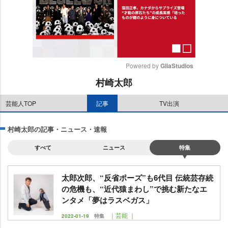
Powered by 
GliaStudios
村崎太郎
M
u
芸能人TOP
記事
TV出演
t
e
村崎太郎の記事・ニュース・速報
すべて
ニュース
特集
太郎次郎、“反省ポーズ”も6代目 伝統芸存続
の危機も、“近代猿まわし”で挑む新たなエ
ンタメ「夢はラスベガス」
｜芸能 ｜
2022-01-19
特集