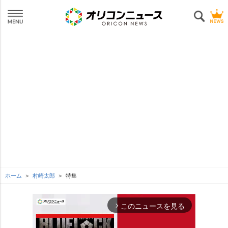
ホーム
村崎太郎
特集
このニュースを見る
arrow_forward_ios