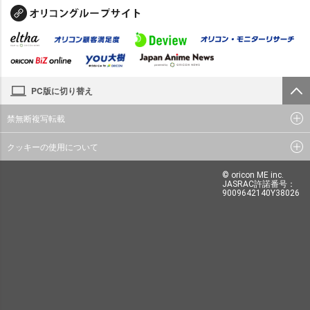
PC版に切り替え
禁無断複写転載
クッキーの使用について
© oricon ME inc.
JASRAC許諾番号：
9009642140Y38026