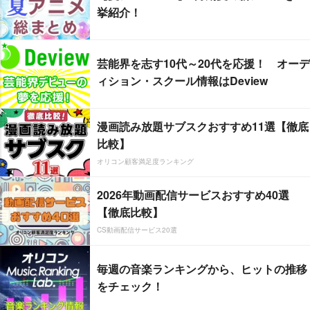
挙紹介！
芸能界を志す10代～20代を応援！ オーデ
ィション・スクール情報はDeview
漫画読み放題サブスクおすすめ11選【徹底
比較】
オリコン顧客満足度ランキング
2026年動画配信サービスおすすめ40選
【徹底比較】
CS動画配信サービス20選
毎週の音楽ランキングから、ヒットの推移
をチェック！