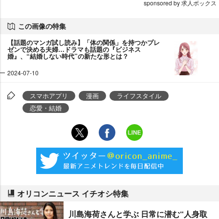
sponsored by 求人ボックス
この画像の特集
【話題のマンガ試し読み】「体の関係」を持つかプレ
ゼンで決める夫婦…ドラマも話題の『ビジネス
婚』、“結婚しない時代”の新たな形とは？
2024-07-10
スマホアプリ
漫画
ライフスタイル
恋愛・結婚
オリコンニュース イチオシ特集
川島海荷さんと学ぶ 日常に潜む“人身取