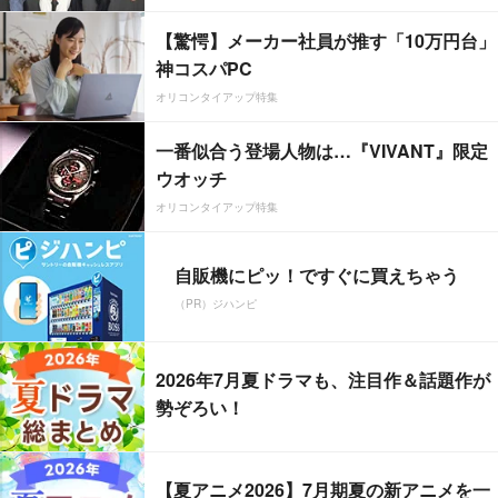
【驚愕】メーカー社員が推す「10万円台」
神コスパPC
オリコンタイアップ特集
一番似合う登場人物は…『VIVANT』限定
ウオッチ
オリコンタイアップ特集
自販機にピッ！ですぐに買えちゃう
（PR）ジハンピ
2026年7月夏ドラマも、注目作＆話題作が
勢ぞろい！
【夏アニメ2026】7月期夏の新アニメを一