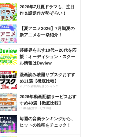
2026年7月夏ドラマも、注目
作＆話題作が勢ぞろい！
【夏アニメ2026】7月期夏の
新アニメを一挙紹介！
芸能界を志す10代～20代を応
援！オーディション・スクー
ル情報はDeview
漫画読み放題サブスクおすす
め11選【徹底比較】
オリコン顧客満足度ランキング
2026年動画配信サービスおす
すめ40選【徹底比較】
CS動画配信サービス20選
毎週の音楽ランキングから、
ヒットの推移をチェック！