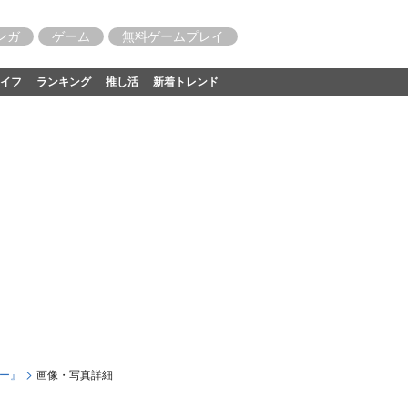
ンガ
ゲーム
無料ゲームプレイ
イフ
ランキング
推し活
新着トレンド
すー』
画像・写真詳細