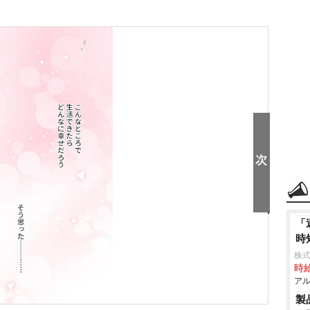
「
時
株式
時給
アル
製