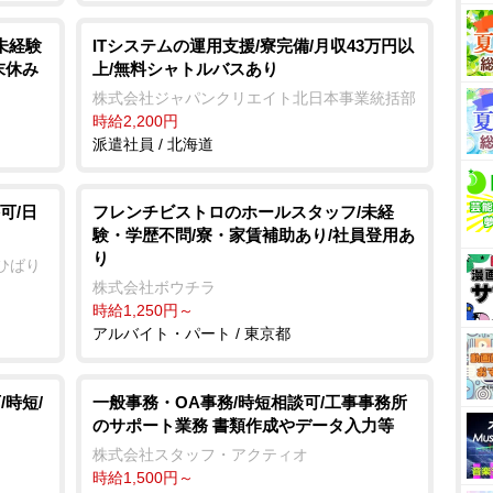
未経験
ITシステムの運用支援/寮完備/月収43万円以
末休み
上/無料シャトルバスあり
株式会社ジャパンクリエイト北日本事業統括部
時給2,200円
派遣社員 / 北海道
可/日
フレンチビストロのホールスタッフ/未経
験・学歴不問/寮・家賃補助あり/社員登用あ
り
ひばり
株式会社ボウチラ
時給1,250円～
アルバイト・パート / 東京都
時短/
一般事務・OA事務/時短相談可/工事事務所
のサポート業務 書類作成やデータ入力等
株式会社スタッフ・アクティオ
時給1,500円～