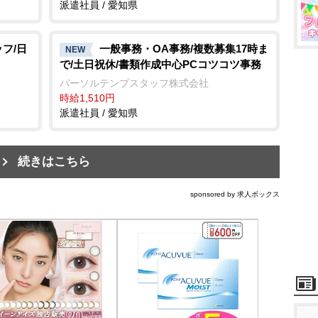
派遣社員 / 愛知県
フ/日
一般事務・OA事務/複数募集17時ま
NEW
で/土日祝休/書類作成中心PCコツコツ事務
パーソルテンプスタッフ株式会社
時給1,510円
派遣社員 / 愛知県
続きはこちら
sponsored by 求人ボックス