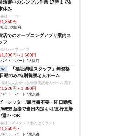
験活躍中のシンプル作業 17時まで&
末休み
式会社トーコー
1,350円
社員 / 大阪府
貨店でのオープニングアプリ案内ス
ッフ
式会社ハイファイブ
1,300円～1,600円
バイト・パート / 大阪府
「福祉調理スタッフ」無資格
EW
/日勤のみ/特別養護老人ホーム
福祉法人あかつき/特別養護老人ホーム 花子
1,226円～1,350円
バイト・パート / 東京都
ビーシッター/履歴書不要・即日勤務
K/WEB面接で当日内定も可/直行直帰
K/週2～OK
会社アズスタッフ わんぱくランド
1,350円～
バイト・パート / 東京都