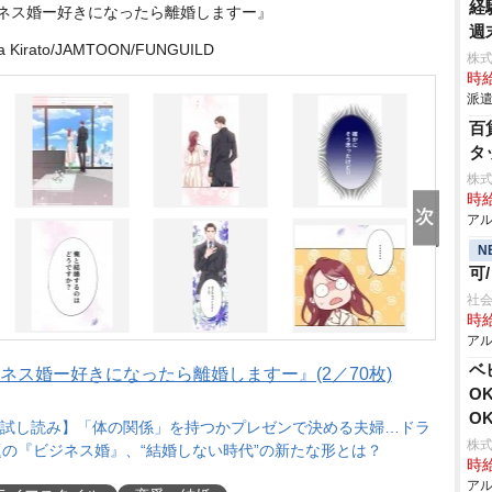
経
ジネス婚ー好きになったら離婚しますー』
週
 Kirato/JAMTOON/FUNGUILD
株
時給
派遣
百
タ
株
時給
アル
N
可
社会
時給
アル
ベ
ネス婚ー好きになったら離婚しますー』(2／70枚)
O
O
試し読み】「体の関係」を持つかプレゼンで決める夫婦…ドラ
株式
の『ビジネス婚』、“結婚しない時代”の新たな形とは？
時給
アル