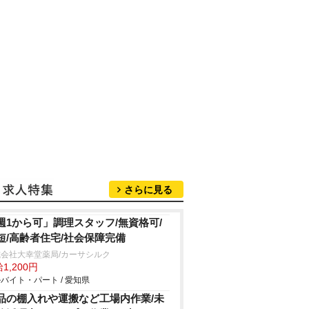
さらに見る
週1から可」調理スタッフ/無資格可/
短/高齢者住宅/社会保障完備
会社大幸堂薬局/カーサシルク
1,200円
バイト・パート / 愛知県
品の棚入れや運搬など工場内作業/未