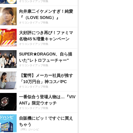
オリコンタイアップ特集
向井康二イケメンすぎ！純愛
『（LOVE SONG）』
オリコンタイアップ特集
大好評につき再び！ファミマ
名物45％増量キャンペーン
オリコンタイアップ特集
SUPER★DRAGON、自ら描
いた”レトロフューチャー”
オリコンタイアップ特集
【驚愕】メーカー社員が推す
「10万円台」神コスパPC
オリコンタイアップ特集
一番似合う登場人物は…『VIV
ANT』限定ウオッチ
オリコンタイアップ特集
自販機にピッ！ですぐに買え
ちゃう
（PR）ジハンピ