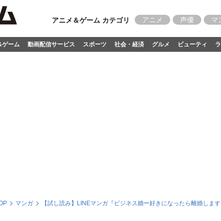
アニメ
声優
マ
アニメ＆ゲーム カテゴリ
&ゲーム
動画配信サービス
スポーツ
社会・経済
グルメ
ビューティ
ラ
OP
マンガ
【試し読み】LINEマンガ『ビジネス婚ー好きになったら離婚しま