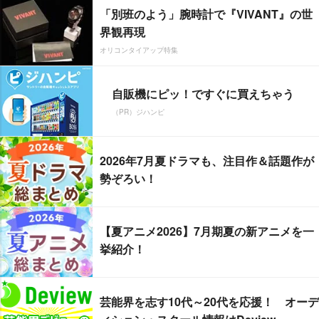
「別班のよう」腕時計で『VIVANT』の世
界観再現
オリコンタイアップ特集
自販機にピッ！ですぐに買えちゃう
（PR）ジハンピ
2026年7月夏ドラマも、注目作＆話題作が
勢ぞろい！
【夏アニメ2026】7月期夏の新アニメを一
挙紹介！
芸能界を志す10代～20代を応援！ オーデ