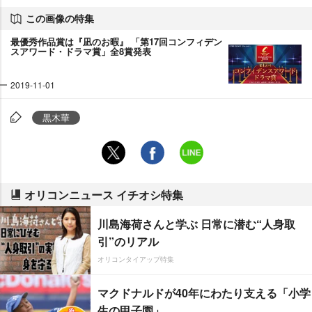
この画像の特集
最優秀作品賞は『凪のお暇』 「第17回コンフィデン
スアワード・ドラマ賞」全8賞発表
2019-11-01
黒木華
オリコンニュース イチオシ特集
川島海荷さんと学ぶ 日常に潜む“人身取
引”のリアル
オリコンタイアップ特集
マクドナルドが40年にわたり支える「小学
生の甲子園」