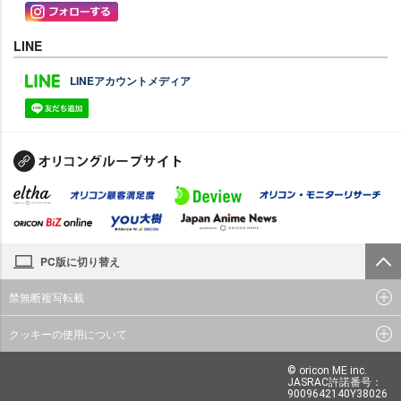
LINE
LINEアカウントメディア
PC版に切り替え
禁無断複写転載
クッキーの使用について
© oricon ME inc.
JASRAC許諾番号：
9009642140Y38026