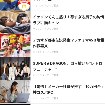
オリコンタイアップ特集
イケメンてんこ盛り！尊すぎる男子の純情
ラブに胸キュン
オリコンタイアップ特集
デカすぎ都市伝説発生!?ファミマ45％増量
作戦再来
オリコンタイアップ特集
SUPER★DRAGON、自ら描いた”レトロ
フューチャー”
オリコンタイアップ特集
【驚愕】メーカー社員が推す「10万円台」
神コスパPC
オリコンタイアップ特集