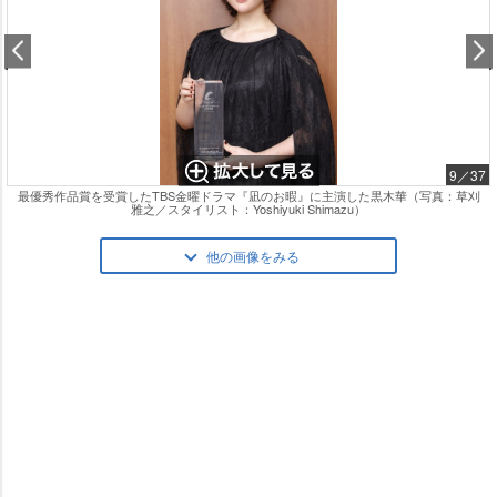
9／37
最優秀作品賞を受賞したTBS金曜ドラマ『凪のお暇』に主演した黒木華（写真：草刈
雅之／スタイリスト：Yoshiyuki Shimazu）
他の画像をみる