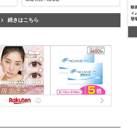
映
ィ
登
続きはこちら