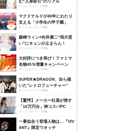
む“人身取引”のリアル
オリコンタイアップ特集
マクドナルドが40年にわたり
支える「小学生の甲子園」
オリコンタイアップ特集
森崎ウィン×向井康二“両片思
い”にキュンが止まらん！
オリコンタイアップ特集
大好評につき再び！ファミマ
名物45％増量キャンペーン
オリコンタイアップ特集
SUPER★DRAGON、自ら描
いた”レトロフューチャー”
オリコンタイアップ特集
【驚愕】メーカー社員が推す
「10万円台」神コスパPC
オリコンタイアップ特集
一番似合う登場人物は…『VIV
ANT』限定ウオッチ