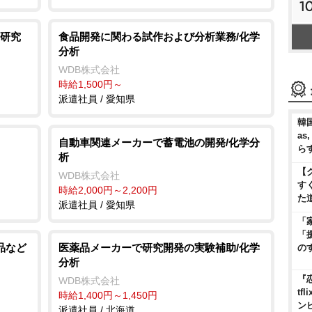
1
研究
食品開発に関わる試作および分析業務/化学
分析
WDB株式会社
時給1,500円～
派遣社員 / 愛知県
韓国
as
自動車関連メーカーで蓄電池の開発/化学分
ら
析
【
WDB株式会社
す
時給2,000円～2,200円
た
派遣社員 / 愛知県
「
「
品など
医薬品メーカーで研究開発の実験補助/化学
の
分析
『
WDB株式会社
t
時給1,400円～1,450円
ン
派遣社員 / 北海道