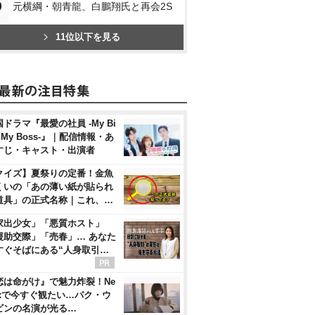
0
元横綱・朝青龍、白鵬翔氏と再会2S
11位以下を見る
ドラマ『最愛の社員 -My Bi
, My Boss-』｜配信情報・あ
すじ・キャスト・出演者
クイズ】夏祭りの定番！金魚
くいの「あの薄い紙が貼られ
道具」の正式名称｜これ、…
家出少女」「悪質ホスト」
援助交際」「売春」… あなた
すぐそばにある“人身取引…
恋は命がけ』で魅力炸裂！Ne
flixで今すぐ観たい…パク・ウ
ビンの名演が光る…