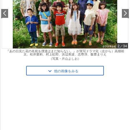
2／34
『あの日見た花の名前を僕達はまだ知らない。』が実写ドラマ化（左から）高畑裕
太、松井愛莉、村上虹郎、浜辺美波、志尊淳、飯豊まりえ
（写真・片山よしお）
他の画像をみる