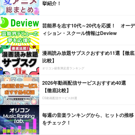
挙紹介！
芸能界を志す10代～20代を応援！ オーデ
ィション・スクール情報はDeview
漫画読み放題サブスクおすすめ11選【徹底
比較】
オリコン顧客満足度ランキング
2026年動画配信サービスおすすめ40選
【徹底比較】
CS動画配信サービス20選
毎週の音楽ランキングから、ヒットの推移
をチェック！