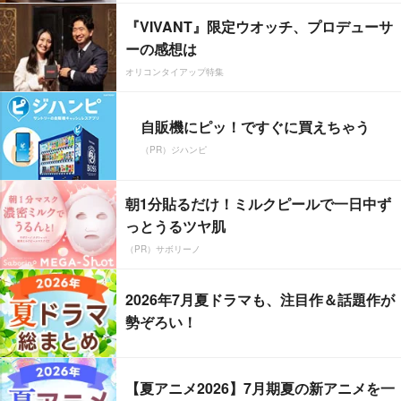
『VIVANT』限定ウオッチ、プロデューサ
ーの感想は
オリコンタイアップ特集
自販機にピッ！ですぐに買えちゃう
（PR）ジハンピ
朝1分貼るだけ！ミルクピールで一日中ず
っとうるツヤ肌
（PR）サボリーノ
2026年7月夏ドラマも、注目作＆話題作が
勢ぞろい！
【夏アニメ2026】7月期夏の新アニメを一