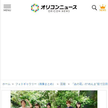
ホーム
フォトギャラリー（画像まとめ）
芸能
『あの花』の“めんま”役で注