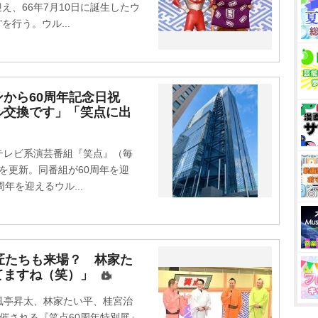
え、66年7月10日に誕生したウ
を行う。ウル...
ンから60周年記念日祝
ル交換です」「笑点に出
本テレビ系演芸番組『笑点』（毎
Xを更新。同番組が60周年を迎
年を迎えるウル...
匠たちも来場？ 林家た
てますね（笑）」
亭昇太、林家たい平、桂宮治
催される『笑点60周年特別展』