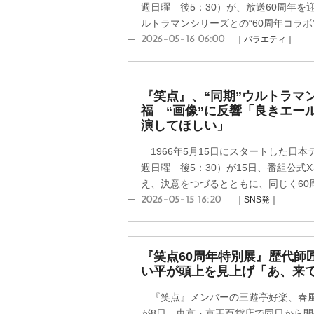
週日曜 後5：30）が、放送60周年を迎
ルトラマンシリーズとの“60周年コラボ”
2026-05-16 06:00
｜バラエティ｜
『笑点』、“同期”ウルトラマ
福 “画像”に反響「良きエー
演してほしい」
1966年5月15日にスタートした日
週日曜 後5：30）が15日、番組公式
え、決意をつづるとともに、同じく60周
2026-05-15 16:20
｜SNS発｜
『笑点60周年特別展』歴代師
い平が頭上を見上げ「あ、来
『笑点』メンバーの三遊亭好楽、春風
が8日、東京・京王百貨店で同日から開