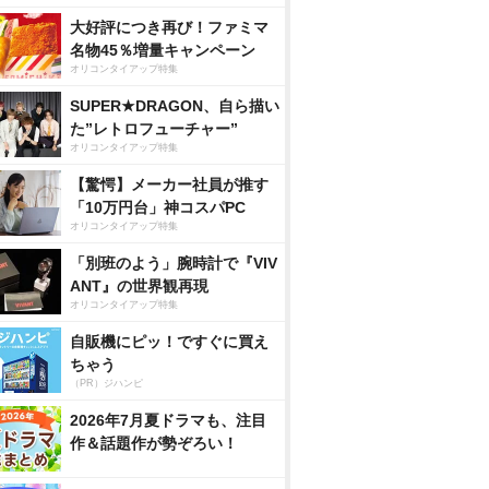
大好評につき再び！ファミマ
名物45％増量キャンペーン
オリコンタイアップ特集
SUPER★DRAGON、自ら描い
た”レトロフューチャー”
オリコンタイアップ特集
【驚愕】メーカー社員が推す
「10万円台」神コスパPC
オリコンタイアップ特集
「別班のよう」腕時計で『VIV
ANT』の世界観再現
オリコンタイアップ特集
自販機にピッ！ですぐに買え
ちゃう
（PR）ジハンピ
2026年7月夏ドラマも、注目
作＆話題作が勢ぞろい！