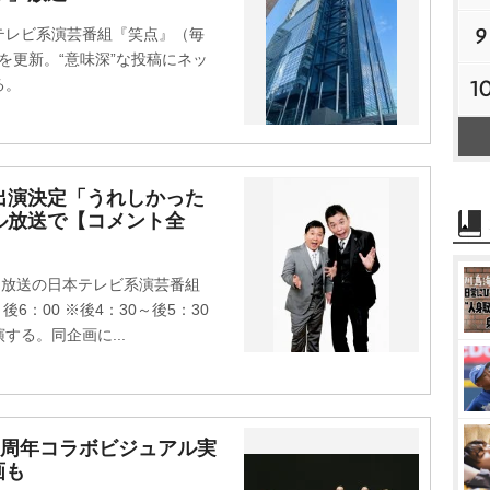
9
本テレビ系演芸番組『笑点』（毎
Xを更新。“意味深”な投稿にネッ
1
る。
出演決定「うれしかった
ル放送で【コメント全
日放送の日本テレビ系演芸番組
6：00 ※後4：30～後5：30
る。同企画に...
0周年コラボビジュアル実
画も