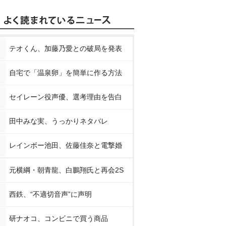
テオくん、加藤乃愛との破局を発表
自宅で「温泉卵」を簡単に作る方法
セイレーン役声優、選考理由を告白
田中みな実、うっかりネタバレ
レインボー池田、佐藤佳奈と電撃婚
元横綱・朝青龍、白鵬翔氏と再会2S
西鉄、“不適切音声”に声明
研ナオコ、コンビニで買う商品