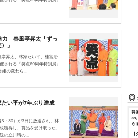
魅力 春風亭昇太「ずっ
笑）」
亭昇太、林家たい平、桂宮治
催される『笑点60周年特別展』
組の変わら...
家たい平が7年ぶり達成
韓国
as
：30）が3日に放送され、林
ら
十枚獲得し、賞品を受け取った。
【
送の立川晴の...