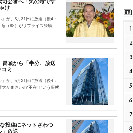
代司会者へ「気の毒です
ゃけ
』が、5月31日に放送（後4：
木久扇（88）がサプライズ登場
1
2
3
 冒頭から「半分、放送
ッコミ
4
』が、5月31日に放送（後4：
5
昇太がまさかの“不在”という事態
6
7
”な投稿にネットざわつ
8
ル」放送