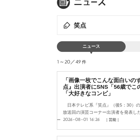
笑点
ニュース
1～20／49
件
「画像一枚でこんな面白いの
点』出演者にSNS「56歳で
「大好きなコンビ」
日本テレビ系『笑点』（後5：30）の
放送回の演芸コーナー出演者を発表し
2026-08-01 16:26
｜芸能｜