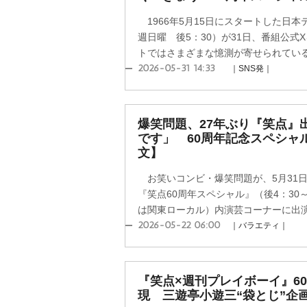
1966年5月15日にスタートした日
週日曜 後5：30）が31日、番組公式
トではさまざまな憶測が寄せられてい
2026-05-31 14:33
｜SNS発｜
爆笑問題、27年ぶり『笑点』
です」 60周年記念スペシャ
文】
お笑いコンビ・爆笑問題が、5月31
『笑点60周年スペシャル』（後4：30～後
は関東ローカル）内演芸コーナーに出演す
2026-05-22 06:00
｜バラエティ｜
『笑点×週刊プレイボーイ』6
現 三遊亭小遊三“袋とじ”企