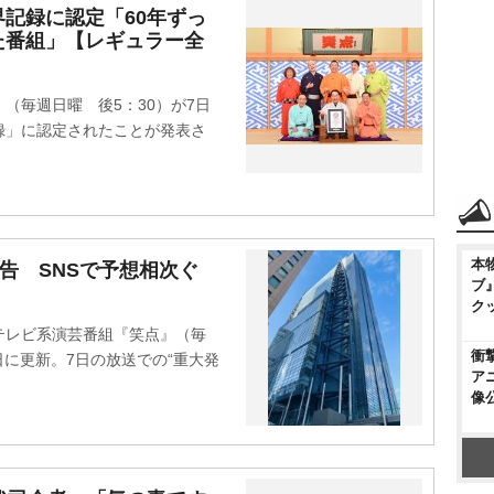
記録に認定「60年ずっ
た番組」【レギュラー全
毎週日曜 後5：30）が7日
録」に認定されたことが発表さ
本
告 SNSで予想相次ぐ
ブ
ク
本テレビ系演芸番組『笑点』（毎
衝
日に更新。7日の放送での“重大発
ア
像