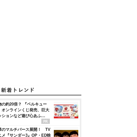
物の約20倍？ 『ベルキュー
』オンラインくじ発売、巨大
ッションなど遊び心あふ…
撃のマルチバース展開！ TV
ニメ『サンダー3』OP・ED映