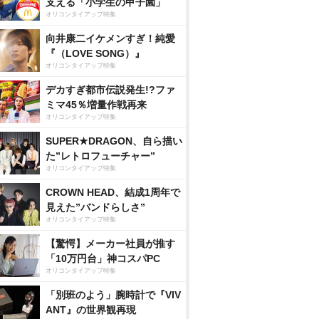
支える「小学生の甲子園」
オリコンタイアップ特集
向井康二イケメンすぎ！純愛
『（LOVE SONG）』
オリコンタイアップ特集
デカすぎ都市伝説発生!?ファ
ミマ45％増量作戦再来
オリコンタイアップ特集
SUPER★DRAGON、自ら描い
た”レトロフューチャー”
オリコンタイアップ特集
CROWN HEAD、結成1周年で
見えた”バンドらしさ”
オリコンタイアップ特集
【驚愕】メーカー社員が推す
「10万円台」神コスパPC
オリコンタイアップ特集
「別班のよう」腕時計で『VIV
ANT』の世界観再現