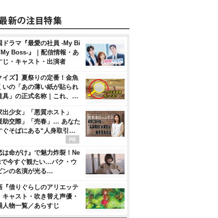
ドラマ『最愛の社員 -My Bi
, My Boss-』｜配信情報・あ
すじ・キャスト・出演者
クイズ】夏祭りの定番！金魚
くいの「あの薄い紙が貼られ
道具」の正式名称｜これ、…
家出少女」「悪質ホスト」
援助交際」「売春」… あなた
すぐそばにある“人身取引…
恋は命がけ』で魅力炸裂！Ne
flixで今すぐ観たい…パク・ウ
ビンの名演が光る…
画『借りぐらしのアリエッテ
』キャスト・吹き替え声優・
場人物一覧／あらすじ