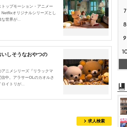
トップモーション・アニメー
7
etflixオリジナルシリーズとし
世界が...
8
9
1
おいしそうなおやつの
アニメシリーズ『リラックマ
xで配信中。アラサーOLのカオルさ
イトリが...
求人検索