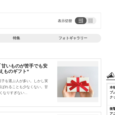
表示切替
特集
フォトギャラリー
「甘いものが苦手でも安
えものギフト”
子を選ぶ人が多い。しかし実
喜ばれることも少なくない。甘
本
ブ
なりすぎない...
ク
衝
ア