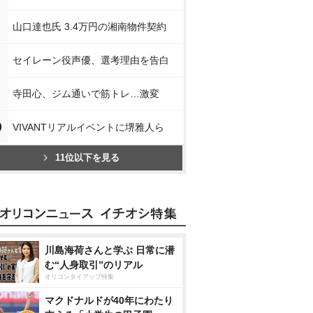
山口達也氏 3.4万円の湘南物件契約
セイレーン役声優、選考理由を告白
寺田心、ジム通いで筋トレ…激変
0
VIVANTリアルイベントに堺雅人ら
11位以下を見る
川島海荷さんと学ぶ 日常に潜
む“人身取引”のリアル
オリコンタイアップ特集
マクドナルドが40年にわたり