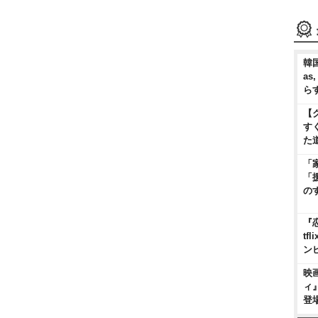
韓国
as
ら
【
す
た
「
「
の
『
t
ン
映
ィ
登