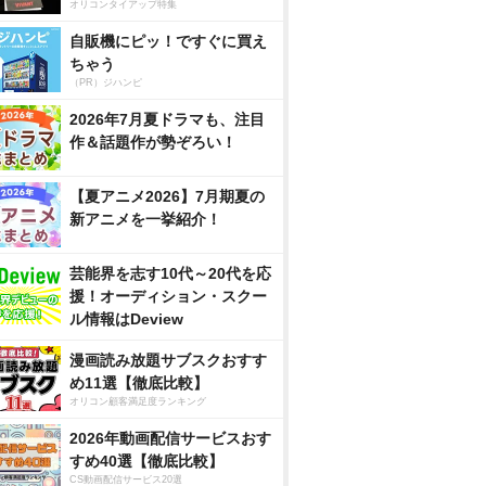
オリコンタイアップ特集
自販機にピッ！ですぐに買え
ちゃう
（PR）ジハンピ
2026年7月夏ドラマも、注目
作＆話題作が勢ぞろい！
【夏アニメ2026】7月期夏の
新アニメを一挙紹介！
芸能界を志す10代～20代を応
援！オーディション・スクー
ル情報はDeview
漫画読み放題サブスクおすす
め11選【徹底比較】
オリコン顧客満足度ランキング
2026年動画配信サービスおす
すめ40選【徹底比較】
CS動画配信サービス20選