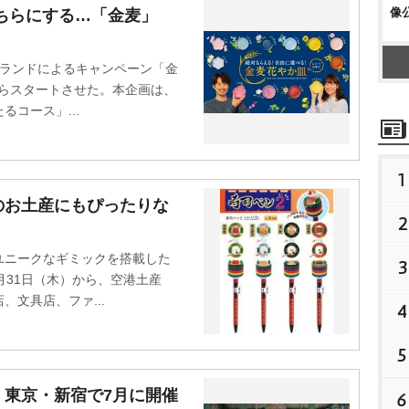
像
ちらにする…「金麦」
ランドによるキャンペーン「金
からスタートさせた。本企画は、
コース」...
1
のお土産にもぴったりな
2
ニークなギミックを搭載した
3
月31日（木）から、空港土産
文具店、ファ...
4
5
』東京・新宿で7月に開催
6