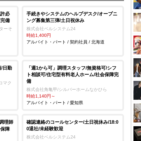
免許必
手続きやシステムのヘルプデスク/オープニ
障完備
ング募集第三弾/土日祝休み
ンターそ
株式会社ベルシステム24
時給1,400円
アルバイト・パート / 契約社員 / 北海道
/日勤
「週1から可」調理スタッフ/無資格可/シフ
ト相談可/住宅型有料老人ホーム/社会保障完
備
コマク
株式会社角亀甲/シルバーホームなかひら
時給1,140円～
アルバイト・パート / 愛知県
/調理師
確認連絡のコールセンター/土日祝休み/18:0
0退社/未経験歓迎
会保障
株式会社ベルシステム24