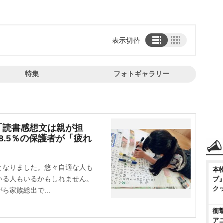
表示切替
特集
フォトギャラリー
「読書感想文は親が担
8.5％の保護者が「疲れ
なりました。悠々自適な人も
本
いる人もいるかもしれません。
ブ
ク
家族総出で...
衝
ア