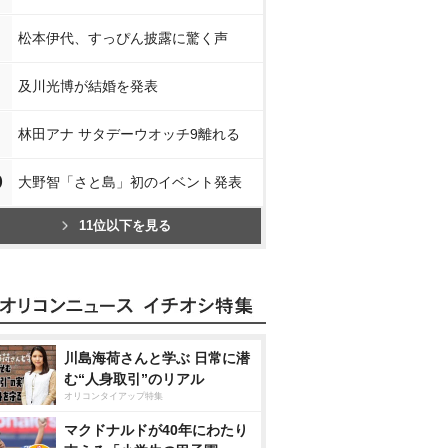
松本伊代、すっぴん披露に驚く声
及川光博が結婚を発表
林田アナ サタデーウオッチ9離れる
0
大野智「さと島」初のイベント発表
11位以下を見る
川島海荷さんと学ぶ 日常に潜
む“人身取引”のリアル
オリコンタイアップ特集
マクドナルドが40年にわたり