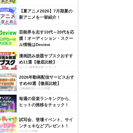
【夏アニメ2026】7月期夏の
新アニメを一挙紹介！
芸能界を志す10代～20代を応
援！オーディション・スクー
ル情報はDeview
漫画読み放題サブスクおすす
め11選【徹底比較】
オリコン顧客満足度ランキング
2026年動画配信サービスおす
すめ40選【徹底比較】
CS動画配信サービス20選
毎週の音楽ランキングから、
ヒットの推移をチェック！
試写会、登壇イベント、サイ
ンチェキなどプレゼント！
プレゼント特集