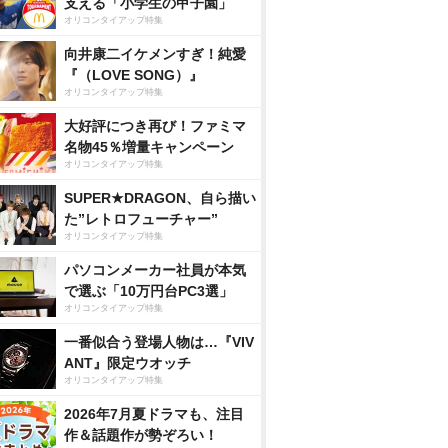
支える「小学生の甲子園」
オリコンタイアップ特集
向井康二イケメンすぎ！純愛
『（LOVE SONG）』
オリコンタイアップ特集
大好評につき再び！ファミマ
名物45％増量キャンペーン
オリコンタイアップ特集
SUPER★DRAGON、自ら描い
た”レトロフューチャー”
オリコンタイアップ特集
パソコンメーカー社員が本気
で選ぶ「10万円台PC3選」
オリコンタイアップ特集
一番似合う登場人物は…『VIV
ANT』限定ウオッチ
オリコンタイアップ特集
2026年7月夏ドラマも、注目
作＆話題作が勢ぞろい！