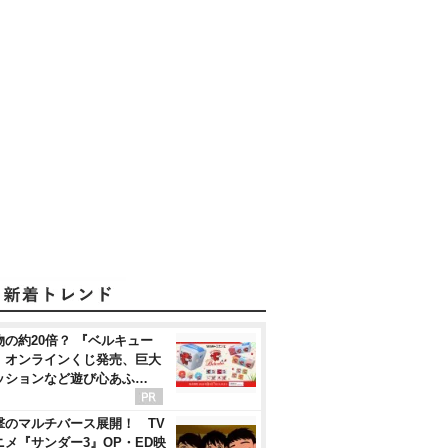
物の約20倍？ 『ベルキュー
』オンラインくじ発売、巨大
ッションなど遊び心あふ…
撃のマルチバース展開！ TV
ニメ『サンダー3』OP・ED映