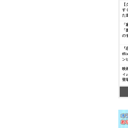
【
す
た
「
「
の
『
t
ン
映
ィ
登