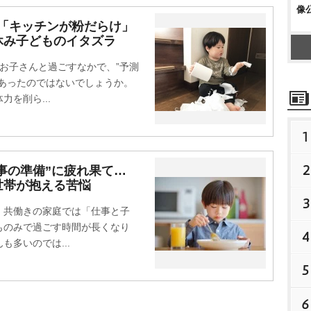
像
「キッチンが粉だらけ」
み子どものイタズラ
お子さんと過ごすなかで、”予測
あったのではないでしょうか。
を削ら...
1
2
食事の準備”に疲れ果て…
世帯が抱える苦悩
3
共働きの家庭では「仕事と子
ものみで過ごす時間が長くなり
4
多いのでは...
5
6