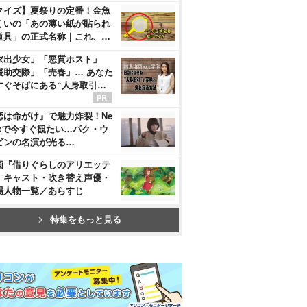
クイズ】夏祭りの定番！金魚
くいの「あの薄い紙が貼られ
道具」の正式名称｜これ、…
家出少女」「悪質ホスト」
援助交際」「売春」… あなた
すぐそばにある“人身取引…
恋は命がけ』で魅力炸裂！Ne
flixで今すぐ観たい…パク・ウ
ビンの名演が光る…
画『借りぐらしのアリエッテ
』キャスト・吹き替え声優・
場人物一覧／あらすじ
特集をもっと見る