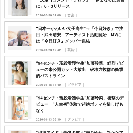
に」6・3リリース
｜音楽｜
2026-03-30 04:00
“日本一かわいい女子高生”→『今日好き』で注
目・武田晴安、アーティスト活動開始 MVに
は『今日好き』メンバー集結
｜芸能｜
2026-01-23 12:42
“94センチ・現役看護学生”加藤玲菜、鮮烈デビ
ューの未公開カット大放出 破壊力抜群の衝撃
的バストライン
｜グラビア｜
2026-01-15 17:40
“94センチ・現役看護学生”加藤玲菜、衝撃のデ
ビュー “人生初”体験で超絶ボディを惜しげも
なく
｜グラビア｜
2026-01-13 06:30
“現役アイドル最強ボディ”南みゆか、新たなア