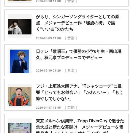
｜音楽｜
2026-06-10 11:00
がらり、シンガーソングライターとしての原
点 メジャーデビュー作『螺旋の街』で描
く“いい曲”のかたち
｜音楽｜
2026-06-03 11:00
日テレ『歌唱王』で優勝の小学6年生・西山琳
久、秋元康プロデュースでデビュー
｜音楽｜
2026-05-19 21:26
フジ・上垣皓太朗アナ、“Tシャツコーデ”に反
響「とってもお似合い」「かわいい～」「もう
癒やしでしかない」
｜芸能｜
2026-04-17 18:55
東京メルヘン倶楽部、Zepp DiverCityで魅せた
集大成と新たな幕開け メジャーデビューを電