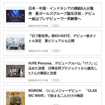
日本・中国・インドネシアの精鋭8人が激
突 新ガールズグループ誕生目前…デビュ
ー組はプレデビューで一斉解禁へ
｜音楽｜
2026-07-25 19:00
『日プ新世界』発KO1KEYZ、デビュー曲タイ
トル決定 新ビジュアルも公開
｜音楽｜
2026-07-23 12:28
H//PE Princess、デビューアルバム『17.7』に
込めた決意 日韓合同プロジェクトから誕生し
た7人の素顔と決意
｜音楽｜
2026-06-15 17:00
ROIROM、ついにメジャーデビュー 「CLAS
SIC WAVE」で始まる二人だけの物語