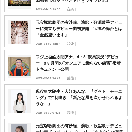
撃発表【セットリスト付きライブレポ】
｜音楽｜
2026-04-15 13:00
元宝塚歌劇団の有沙瞳、演歌・歌謡歌手デビュ
ーに先立ちデビュー曲初披露 宝塚の舞台とは
「全然違います」
｜音楽｜
2026-04-03 12:54
フジ上垣皓太朗アナ、4・5“競馬実況”デビュ
ー 8ヶ月間の“オンエアに乗らない練習”密着
ドキュメント公開
｜芸能｜
2026-03-31 14:21
現役東大院生・入江あんな、『グッド！モーニ
ング』で“初鳴き”「新たな風を吹かせられるよ
うな…」
｜芸能｜
2026-03-30 07:25
元宝塚歌劇団の有沙瞳、演歌・歌謡歌手デビュ
ー決定【コメント・プロフ】 「さよならは黄昏