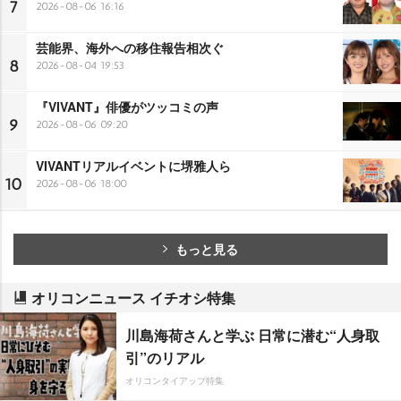
7
2026-08-06 16:16
芸能界、海外への移住報告相次ぐ
8
2026-08-04 19:53
『VIVANT』俳優がツッコミの声
9
2026-08-06 09:20
VIVANTリアルイベントに堺雅人ら
10
2026-08-06 18:00
もっと見る
オリコンニュース イチオシ特集
川島海荷さんと学ぶ 日常に潜む“人身取
引”のリアル
オリコンタイアップ特集