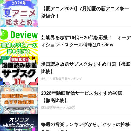
【夏アニメ2026】7月期夏の新アニメを一
挙紹介！
芸能界を志す10代～20代を応援！ オーデ
ィション・スクール情報はDeview
漫画読み放題サブスクおすすめ11選【徹底
比較】
オリコン顧客満足度ランキング
2026年動画配信サービスおすすめ40選
【徹底比較】
CS動画配信サービス20選
毎週の音楽ランキングから、ヒットの推移