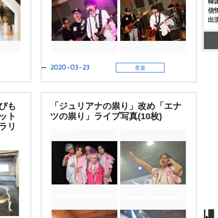
韓
信
出
2020-03-23
音楽
ぴも
「ジュリアナの祟り」改め「エナ
ット
ツの祟り」ライブ写真(10枚)
ラリ