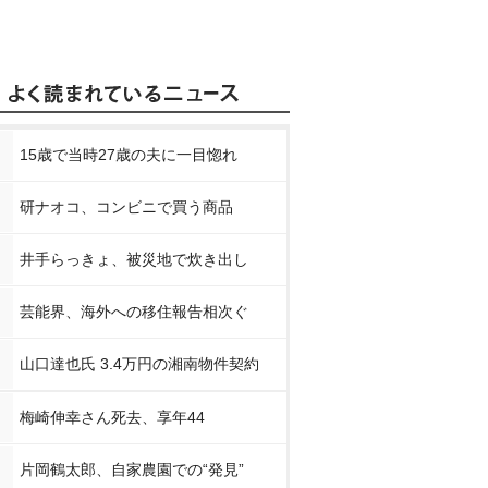
15歳で当時27歳の夫に一目惚れ
研ナオコ、コンビニで買う商品
井手らっきょ、被災地で炊き出し
芸能界、海外への移住報告相次ぐ
山口達也氏 3.4万円の湘南物件契約
梅崎伸幸さん死去、享年44
片岡鶴太郎、自家農園での“発見”