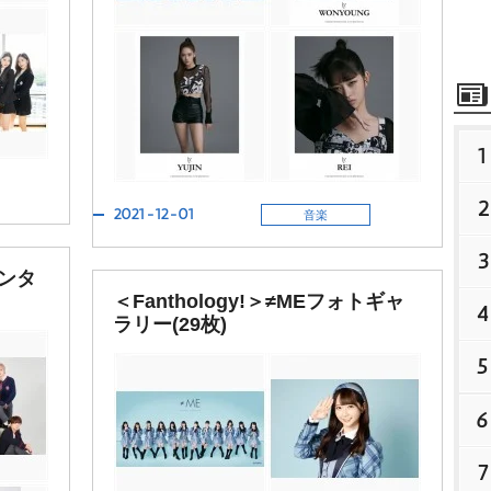
1
2
2021-12-01
音楽
3
インタ
＜Fanthology!＞≠MEフォトギャ
4
ラリー(29枚)
5
6
7