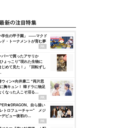
小学生の甲子園」 ――マクド
ルド・トーナメントが育む夢
ーパーで買ったアサリか
“ひょっこり”現れた生物に
はじめて見た！」「回転ずし
…
崎ウィン×向井康二 “両片思
”に胸キュン！ 韓ドラに物足
なくなった人こそ沼る…
UPER★DRAGON、自ら描い
"レトロフューチャー" メジ
ーデビュー後初の…