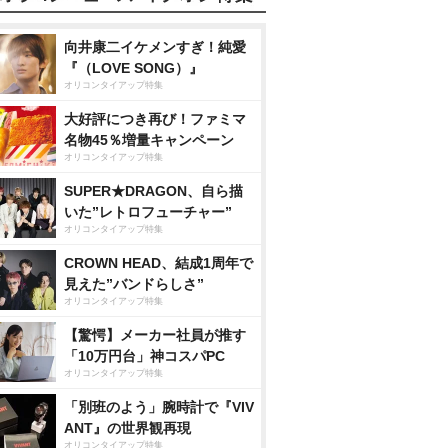
向井康二イケメンすぎ！純愛
『（LOVE SONG）』
オリコンタイアップ特集
大好評につき再び！ファミマ
名物45％増量キャンペーン
オリコンタイアップ特集
SUPER★DRAGON、自ら描
いた”レトロフューチャー”
オリコンタイアップ特集
CROWN HEAD、結成1周年で
見えた”バンドらしさ”
オリコンタイアップ特集
【驚愕】メーカー社員が推す
「10万円台」神コスパPC
オリコンタイアップ特集
「別班のよう」腕時計で『VIV
ANT』の世界観再現
オリコンタイアップ特集