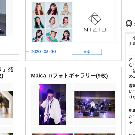
「
ナ
2020-06-30
音楽
ス
ら
リ」発
「
)
Maica_nフォトギャラリー(9枚)
の
森
い
り
S
た
ャ