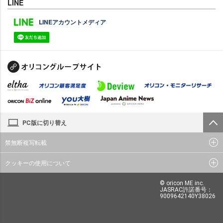
LINE
LINEアカウントメディア
PC版に切り替え
禁無断複写転載
クッキーの使用について
© oricon ME inc.
JASRAC許諾番号：
9009642140Y38026