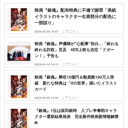
映画『銀魂』配布特典に不備で謝罪「表紙
イラストのキャラクター右肩部分の配色に
一部誤り」
｜アニメ｜
2026-05-29 16:07
映画『銀魂』声優陣が“心配事”告白…「終わる
終わる詐欺」言及 4DX上映も決定「ドガー
ン！」予告も
｜アニメ｜
2026-04-19 19:13
映画『銀魂』興収15億円＆動員数100万人突
破 新たな特典は「ifの世界」描いたイラスト
カード
｜アニメ｜
2026-03-30 18:00
『銀魂』1位は坂田銀時 入プレ争奪戦キャラ
クター選挙結果発表 完全新作映画新情報解禁