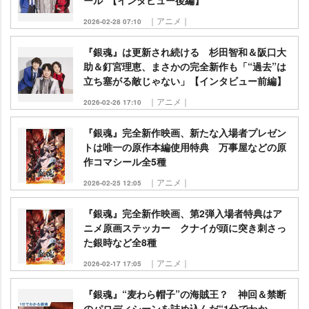
ール”【インタビュー後編】
｜アニメ｜
2026-02-28 07:10
『銀魂』は更新され続ける 杉田智和＆阪口大
助＆釘宮理恵、まさかの完全新作も「“過去”は
立ち塞がる敵じゃない」【インタビュー前編】
｜アニメ｜
2026-02-26 17:10
『銀魂』完全新作映画、新たな入場者プレゼン
トは唯一の原作本編使用特典 万事屋などの原
作コマシール全5種
｜アニメ｜
2026-02-25 12:05
『銀魂』完全新作映画、第2弾入場者特典はア
ニメ原画ステッカー クナイが頭に突き刺さっ
た銀時など全8種
｜アニメ｜
2026-02-17 17:05
『銀魂』“麦わら帽子”の海賊王？ 神回＆禁断
のパロディシーンを詰め込んだ“1分でわか