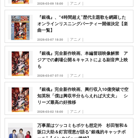
｜アニメ｜
2026-03-09 18:00
『銀魂』、“4時間超え”歴代主題歌を網羅した
オンラインリスニングパーティー開催決定【楽
曲一覧】
｜アニメ｜
2026-03-07 18:30
『銀魂』完全新作映画、本編冒頭映像解禁 ア
ジアでの劇場公開＆キャストによる副音声上映
も
｜アニメ｜
2026-03-07 07:10
『銀魂』完全新作映画、興行収入10億突破で空
知英秋「僕は興収半分もらえれば大丈夫」 シ
リーズ最高の好推移
｜アニメ｜
2026-03-02 18:00
万事屋はツッコミもボケも想定外 杉田智和＆
阪口大助＆釘宮理恵が語る“銀魂的キャッチボ