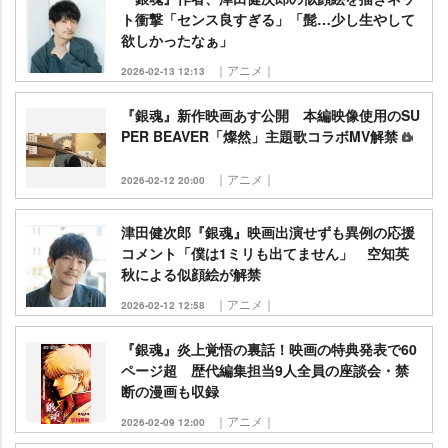
ト衝撃「センス良すぎる」「髭…少し生やして
欲しかったなぁ」
｜アニメ｜
2026-02-13 12:13
『銀魂』新作映画あす公開 本編映像使用のSU
PER BEAVER「燦然」主題歌コラボMV解禁
｜アニメ｜
2026-02-12 20:00
津田健次郎『銀魂』映画出演せずも異例の応援
コメント「僕は1ミリも出てません」 空知英
秋による似顔絵が解禁
｜アニメ｜
2026-02-12 12:58
『銀魂』炎上覚悟の裏話！映画の特典発表で60
ページ超 歴代編集担当9人全員の座談会・禁
断の漫画も収録
｜アニメ｜
2026-02-09 12:00