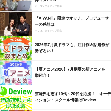
オリコンタイアップ特集
『VIVANT』限定ウオッチ、プロデューサ
ーの感想は
オリコンタイアップ特集
2026年7月夏ドラマも、注目作＆話題作が
勢ぞろい！
【夏アニメ2026】7月期夏の新アニメを一
挙紹介！
芸能界を志す10代～20代を応援！ オーデ
ィション・スクール情報はDeview