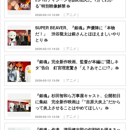
る”特別映像解禁
｜アニメ｜
2026-02-14 12:00
SUPER BEAVER、『銀魂』声優陣に「本物
だ！」 渋谷龍太は銀さんとほほえましいやり
とり
｜アニメ｜
2026-02-13 14:22
『銀魂』完全新作映画、監督が本編に“隠しネ
タ”告白 釘宮理恵驚き「え？あそこに!?」
｜アニメ｜
2026-02-13 13:59
『銀魂』杉田智和ら万事屋キャスト、公開初日
に集結 完全新作映画は「“吉原大炎上”だから
って炎上させることはやめてほしい」
｜アニメ｜
2026-02-13 13:38
『銀魂』作者、津田健次郎の似顔絵を描きネッ