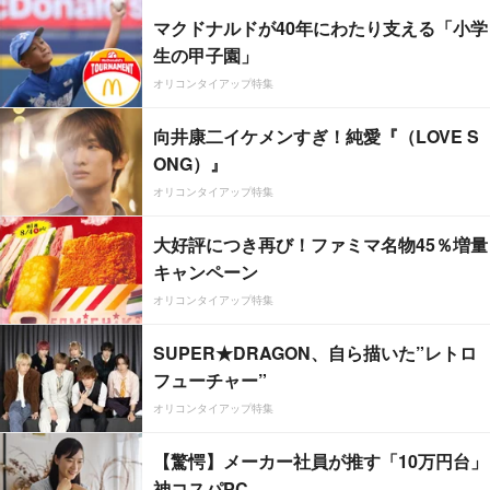
マクドナルドが40年にわたり支える「小学
生の甲子園」
オリコンタイアップ特集
向井康二イケメンすぎ！純愛『（LOVE S
ONG）』
オリコンタイアップ特集
大好評につき再び！ファミマ名物45％増量
キャンペーン
オリコンタイアップ特集
SUPER★DRAGON、自ら描いた”レトロ
フューチャー”
オリコンタイアップ特集
【驚愕】メーカー社員が推す「10万円台」
神コスパPC