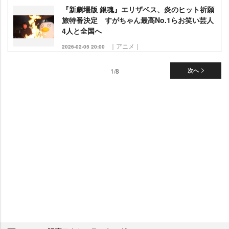
『新劇場版 銀魂』エリザベス、炎のヒット祈願
旅特番決定 すがちゃん最高No.1らお笑い芸人
4人と全国へ
｜アニメ｜
2026-02-05 20:00
1/8
次へ