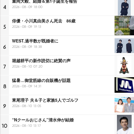
重岡大毅、結婚＆第1子誕生を報告
4
2026-08-09 18:00
俳優・小川真由美さん死去 86歳
5
2026-08-09 19:13
WEST.過半数が既婚者に
6
2026-08-09 18:38
堀越耕平の新作読切に絶賛の声
7
2026-08-10 07:20
猛暑…御堂筋線の自販機が話題
8
2026-08-09 14:31
東尾理子 夫＆子と家族5人でゴルフ
9
2026-08-10 13:05
“Nクールおじさん”清水伸が結婚
10
2026-08-10 13:17