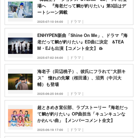
場へ 『海老だって鯛が釣りたい』第3話はデ
ートシーン満載
｜ドラマ｜
2025-07-10 04:00
ENHYPEN新曲「Shine On Me」、ドラマ『海
老だって鯛が釣りたい』ED曲に決定 &TEA
M・EJも出演【コメント全文】
｜ドラマ｜
2025-07-02 04:00
海老子（田辺桃子）、彼氏にフラれて“大胆キ
ス” 憧れの先輩（桜田通）、沼男（中川大
輔）も登場
｜ドラマ｜
2025-06-25 04:00
超ときめき宣伝部、ラブストーリー『海老だっ
て鯛が釣りたい』OP曲担当「キュンキュンな
かわいい曲」【メンバーコメント全文】
｜ドラマ｜
2025-06-19 17:00