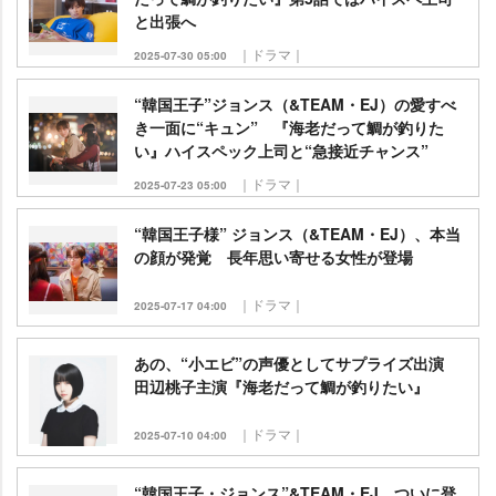
と出張へ
｜ドラマ｜
2025-07-30 05:00
“韓国王子”ジョンス（&TEAM・EJ）の愛すべ
き一面に“キュン” 『海老だって鯛が釣りた
い』ハイスペック上司と“急接近チャンス”
｜ドラマ｜
2025-07-23 05:00
“韓国王子様” ジョンス（&TEAM・EJ）、本当
の顔が発覚 長年思い寄せる女性が登場
｜ドラマ｜
2025-07-17 04:00
あの、“小エビ”の声優としてサプライズ出演
田辺桃子主演『海老だって鯛が釣りたい』
｜ドラマ｜
2025-07-10 04:00
“韓国王子・ジョンス”&TEAM・EJ、ついに登