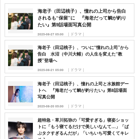
海老子（田辺桃子）、憧れの上司から告白
されるも“保留”に 『海老だって鯛が釣り
たい』第9話場面写真公開
｜ドラマ｜
2025-08-27 05:00
海老子（田辺桃子）、ついに“憧れの上司”から
告白 水沼（中川大輔）の人生を変えた“教
授”登場へ
｜ドラマ｜
2025-08-21 05:00
海老子（田辺桃子）、憧れの上司と水族館デー
トへ 『海老だって鯛が釣りたい』第8話場面
写真公開
｜ドラマ｜
2025-08-20 05:00
超特急・草川拓弥の「可愛すぎる」寝姿ショッ
トに「もう寝てるだけで美しいなんて…」「ば
ぶタクすぎるんだが」「いちいち可愛くてキレ