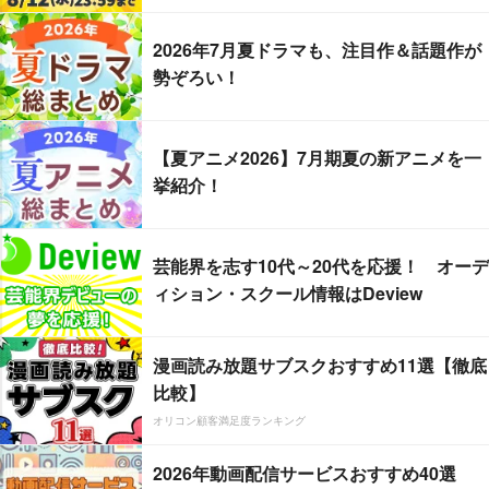
2026年7月夏ドラマも、注目作＆話題作が
勢ぞろい！
【夏アニメ2026】7月期夏の新アニメを一
挙紹介！
芸能界を志す10代～20代を応援！ オーデ
ィション・スクール情報はDeview
漫画読み放題サブスクおすすめ11選【徹底
比較】
オリコン顧客満足度ランキング
2026年動画配信サービスおすすめ40選