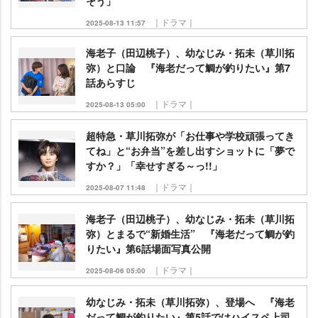
そう」
｜ドラマ｜
2025-08-13 11:57
海老子（田辺桃子）、幼なじみ・拓未（草川拓
弥）と口論 『海老だって鯛が釣りたい』第7
話あらすじ
｜ドラマ｜
2025-08-13 05:00
超特急・草川拓弥が「お仕事や学校頑張ってき
てね」と“お弁当”を差し出すショットに「夢で
すか？」「幸せすぎる～っ!!」
｜ドラマ｜
2025-08-07 11:48
海老子（田辺桃子）、幼なじみ・拓未（草川拓
弥）とまるで“新婚生活” 『海老だって鯛が釣
りたい』第6話場面写真公開
｜ドラマ｜
2025-08-06 05:00
幼なじみ・拓未（草川拓弥）、登場へ 『海老
だって鯛が釣りたい』第5話ではハイスペ上司