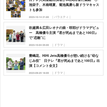
池栄子、木南晴夏、菊池風磨ら新ドラマキャス
トも参加
｜バラエティ｜
2023-10-14 21:00
吹越満＆広田レオナの娘・咲耶がドラマデビュ
ー 高橋優斗主演『君が死ぬまであと100日』
で“恋敵”に
｜ドラマ｜
2023-10-04 05:00
豊嶋花、HiHi Jets高橋優斗が想い続ける“幼な
じみ役” 日テレ『君が死ぬまであと100日』出
演【コメント全文】
｜ドラマ｜
2023-09-25 18:00