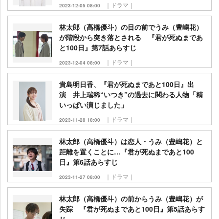
｜ドラマ｜
2023-12-05 08:00
林太郎（高橋優斗）の目の前でうみ（豊嶋花）
が階段から突き落とされる 『君が死ぬまであ
と100日』第7話あらすじ
｜ドラマ｜
2023-12-04 08:00
貴島明日香、『君が死ぬまであと100日』出
演 井上瑞稀“いつき”の過去に関わる人物「精
いっぱい演じました」
｜ドラマ｜
2023-11-28 18:00
林太郎（高橋優斗）は恋人・うみ（豊嶋花）と
距離を置くことに…『君が死ぬまであと100
日』第6話あらすじ
｜ドラマ｜
2023-11-27 08:00
林太郎（高橋優斗）の前からうみ（豊嶋花）が
失踪 『君が死ぬまであと100日』第5話あらす