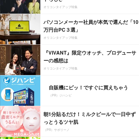
オリコンタイアップ特集
パソコンメーカー社員が本気で選んだ「10
万円台PC３選」
オリコンタイアップ特集
『VIVANT』限定ウオッチ、プロデューサ
ーの感想は
オリコンタイアップ特集
自販機にピッ！ですぐに買えちゃう
（PR）ジハンピ
朝1分貼るだけ！ミルクピールで一日中ず
っとうるツヤ肌
（PR）サボリーノ