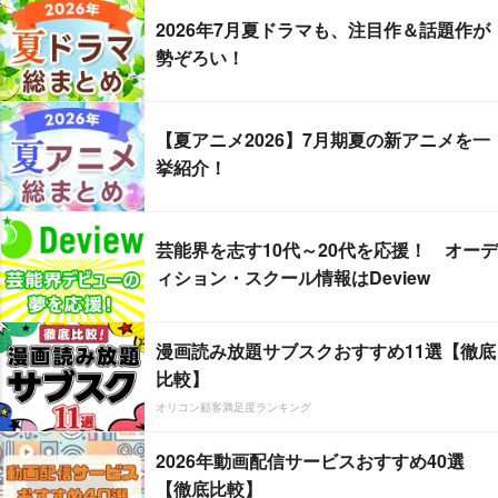
2026年7月夏ドラマも、注目作＆話題作が
勢ぞろい！
【夏アニメ2026】7月期夏の新アニメを一
挙紹介！
芸能界を志す10代～20代を応援！ オーデ
ィション・スクール情報はDeview
漫画読み放題サブスクおすすめ11選【徹底
比較】
オリコン顧客満足度ランキング
2026年動画配信サービスおすすめ40選
【徹底比較】