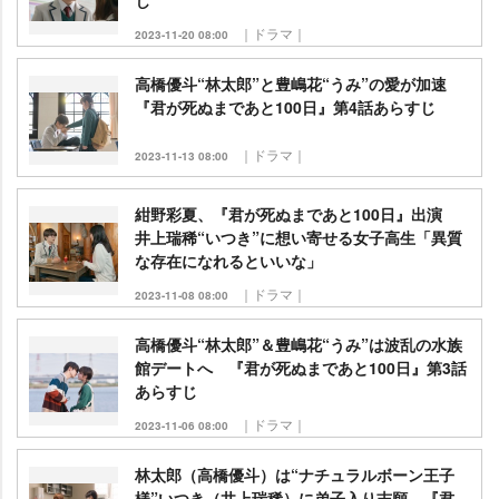
じ
｜ドラマ｜
2023-11-20 08:00
高橋優斗“林太郎”と豊嶋花“うみ”の愛が加速
『君が死ぬまであと100日』第4話あらすじ
｜ドラマ｜
2023-11-13 08:00
紺野彩夏、『君が死ぬまであと100日』出演
井上瑞稀“いつき”に想い寄せる女子高生「異質
な存在になれるといいな」
｜ドラマ｜
2023-11-08 08:00
高橋優斗“林太郎”＆豊嶋花“うみ”は波乱の水族
館デートへ 『君が死ぬまであと100日』第3話
あらすじ
｜ドラマ｜
2023-11-06 08:00
林太郎（高橋優斗）は“ナチュラルボーン王子
様”いつき（井上瑞稀）に弟子入り志願 『君