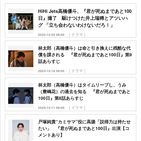
HiHi Jets高橋優斗、『君が死ぬまであと100
日』撮了 駆けつけた井上瑞稀とアツいハ
グ 「立ち会わないわけないだろ！」
｜ドラマ｜
2023-12-25 08:00
林太郎（高橋優斗）は命と引き換えに残酷な代
償を課される 『君が死ぬまであと100日』第9
話あらすじ
｜ドラマ｜
2023-12-18 08:00
林太郎（高橋優斗）はタイムリープし、うみ
（豊嶋花）の過去を知る 『君が死ぬまであと
100日』第8話あらすじ
｜ドラマ｜
2023-12-11 08:00
戸塚純貴“カミサマ”役に高揚「説得力は持たせ
たい」 『君が死ぬまであと100日』出演【コ
メントあり】