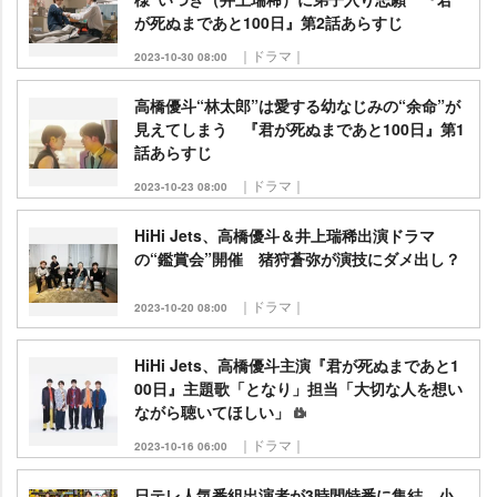
が死ぬまであと100日』第2話あらすじ
｜ドラマ｜
2023-10-30 08:00
高橋優斗“林太郎”は愛する幼なじみの“余命”が
見えてしまう 『君が死ぬまであと100日』第1
話あらすじ
｜ドラマ｜
2023-10-23 08:00
HiHi Jets、高橋優斗＆井上瑞稀出演ドラマ
の“鑑賞会”開催 猪狩蒼弥が演技にダメ出し？
｜ドラマ｜
2023-10-20 08:00
HiHi Jets、高橋優斗主演『君が死ぬまであと1
00日』主題歌「となり」担当「大切な人を想い
ながら聴いてほしい」
｜ドラマ｜
2023-10-16 06:00
日テレ人気番組出演者が3時間特番に集結 小