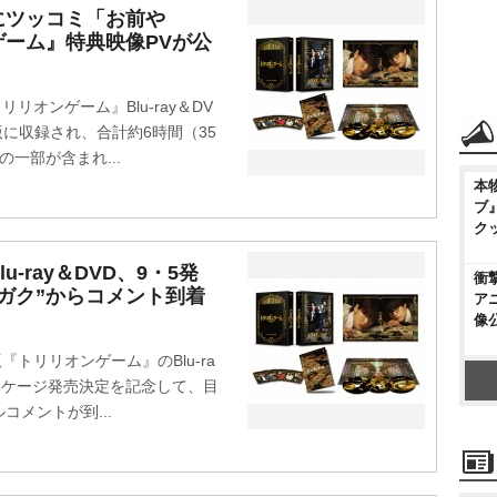
にツッコミ「お前
ーム』特典映像PVが公
リオンゲーム』Blu-ray＆DV
に収録され、合計約6時間（35
一部が含まれ...
本
ブ
ク
-ray＆DVD、9・5発
衝
“ガク”からコメント到着
ア
像
『トリリオンゲーム』のBlu-ra
パッケージ発売決定を記念して、目
メントが到...