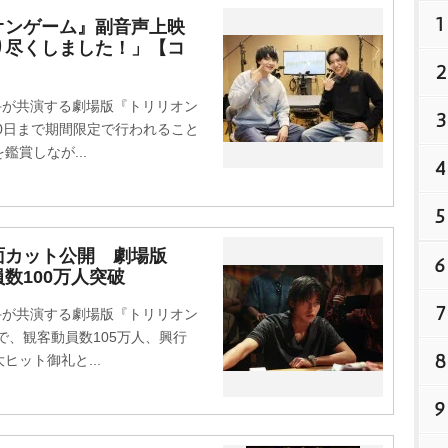
1
オンゲーム』副音声上映
り尽くしました！」【コ
2
勇斗が共演する劇場版『トリリオン
3
10日まで期間限定で行われること
賞しなが...
4
5
面カット公開 劇場版
6
数100万人突破
7
勇斗が共演する劇場版『トリリオン
で、観客動員数105万人、興行
8
ヒット御礼と...
9