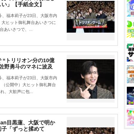
しい」【手紙全文】
勇斗、福本莉子が23日、大阪市内
』大ヒット御礼舞台あいさつに
あいさつで、...
で “トリリオン分の10億
佐野勇斗のマネに波及
勇斗、福本莉子が23日、大阪市内
』（公開中）大ヒット御礼舞台
、大歓声に包...
Man目黒蓮、大阪で明か
莉子「ずっと揉めて