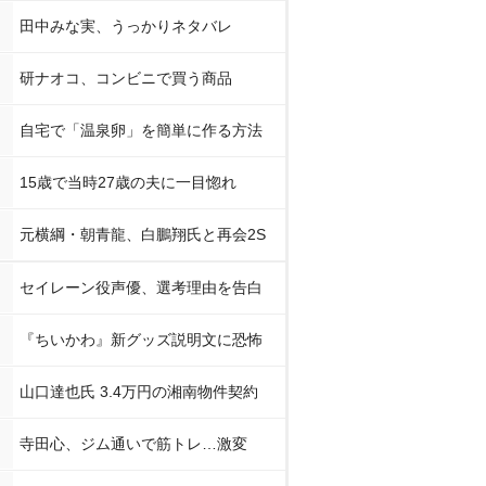
田中みな実、うっかりネタバレ
研ナオコ、コンビニで買う商品
自宅で「温泉卵」を簡単に作る方法
15歳で当時27歳の夫に一目惚れ
元横綱・朝青龍、白鵬翔氏と再会2S
セイレーン役声優、選考理由を告白
『ちいかわ』新グッズ説明文に恐怖
山口達也氏 3.4万円の湘南物件契約
寺田心、ジム通いで筋トレ…激変