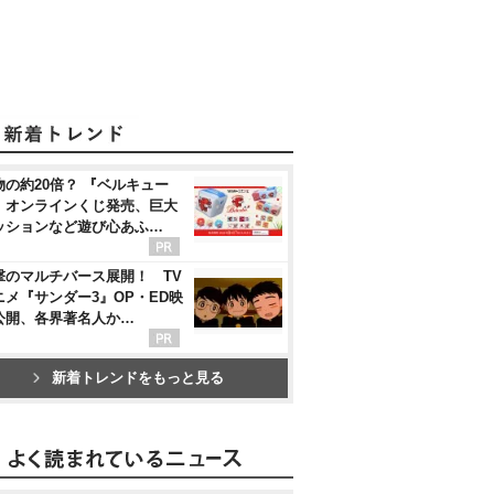
物の約20倍？ 『ベルキュー
』オンラインくじ発売、巨大
ッションなど遊び心あふ…
撃のマルチバース展開！ TV
ニメ『サンダー3』OP・ED映
公開、各界著名人か…
新着トレンドをもっと見る