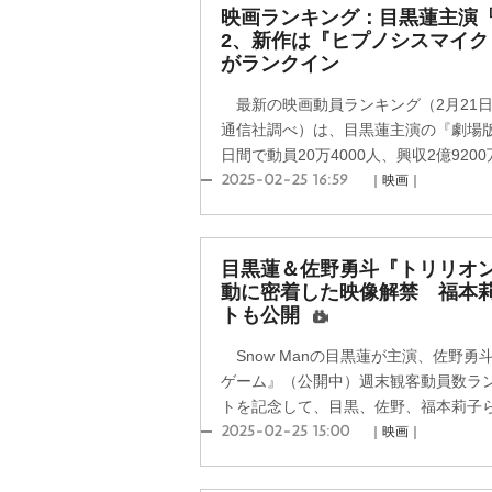
映画ランキング：目黒蓮主演
2、新作は『ヒプノシスマイク -Divi
がランクイン
最新の映画動員ランキング（2月21日
通信社調べ）は、目黒蓮主演の『劇場版
日間で動員20万4000人、興収2億9200
2025-02-25 16:59
｜映画｜
目黒蓮＆佐野勇斗『トリリオ
動に密着した映像解禁 福本
トも公開
Snow Manの目黒蓮が主演、佐野
ゲーム』（公開中）週末観客動員数ラン
トを記念して、目黒、佐野、福本莉子らト
2025-02-25 15:00
｜映画｜