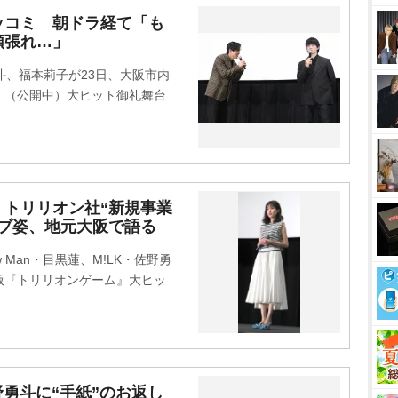
ッコミ 朝ドラ経て「も
頑張れ…」
勇斗、福本莉子が23日、大阪市内
』（公開中）大ヒット御礼舞台
トリリオン社“新規事業
ブ姿、地元大阪で語る
 Man・目黒蓮、M!LK・佐野勇
版『トリリオンゲーム』大ヒッ
佐野勇斗に“手紙”のお返し