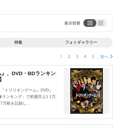
表示切替
特集
フォトギャラリー
1
2
3
4
5
次へ
』、DVD・BDランキン
】
版『トリリオンゲーム』DVD』
ランキング」で初週売上1.1万
7万枚を記録し...