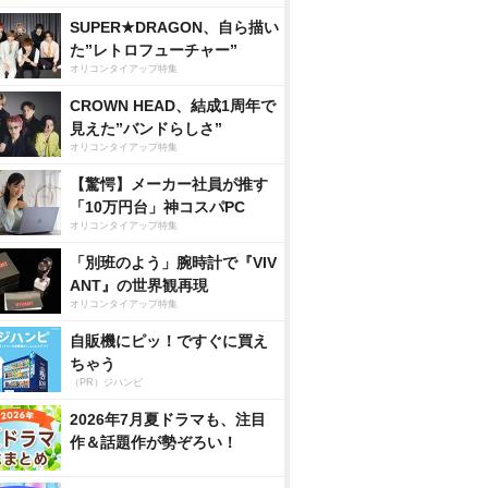
SUPER★DRAGON、自ら描い
た”レトロフューチャー”
オリコンタイアップ特集
CROWN HEAD、結成1周年で
見えた”バンドらしさ”
オリコンタイアップ特集
【驚愕】メーカー社員が推す
「10万円台」神コスパPC
オリコンタイアップ特集
「別班のよう」腕時計で『VIV
ANT』の世界観再現
オリコンタイアップ特集
自販機にピッ！ですぐに買え
ちゃう
（PR）ジハンピ
2026年7月夏ドラマも、注目
作＆話題作が勢ぞろい！