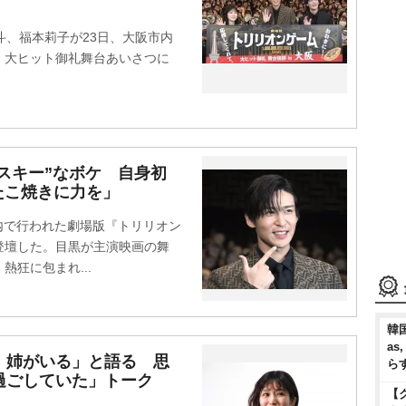
勇斗、福本莉子が23日、大阪市内
』大ヒット御礼舞台あいさつに
リスキー”なボケ 自身初
たこ焼きに力を」
市内で行われた劇場版『トリリオン
登壇した。目黒が主演映画の舞
狂に包まれ...
韓国
as
、姉がいる」と語る 思
ら
過ごしていた」トーク
【