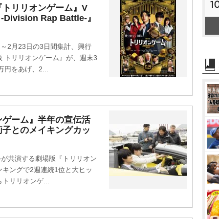
1
『トリリオンゲーム』V
sion Rap Battle-』
～2月23日の3日間集計、興行
 トリリオンゲーム』が、週末3
万円をあげ、2...
ンゲーム』半年の宣伝活
莉子とのメイキングカッ
勇斗が共演する劇場版『トリリオン
キングで2週連続1位と大ヒッ
リリオンゲ...