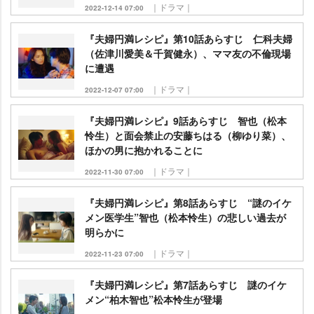
｜ドラマ｜
2022-12-14 07:00
『夫婦円満レシピ』第10話あらすじ 仁科夫婦
（佐津川愛美＆千賀健永）、ママ友の不倫現場
に遭遇
｜ドラマ｜
2022-12-07 07:00
『夫婦円満レシピ』9話あらすじ 智也（松本
怜生）と面会禁止の安藤ちはる（柳ゆり菜）、
ほかの男に抱かれることに
｜ドラマ｜
2022-11-30 07:00
『夫婦円満レシピ』第8話あらすじ “謎のイケ
メン医学生”智也（松本怜生）の悲しい過去が
明らかに
｜ドラマ｜
2022-11-23 07:00
『夫婦円満レシピ』第7話あらすじ 謎のイケ
メン“柏木智也”松本怜生が登場