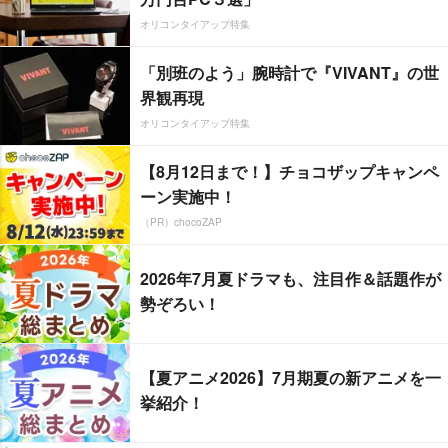
オリコンタイアップ特集
「別班のよう」腕時計で『VIVANT』の世
界観再現
オリコンタイアップ特集
【8月12日まで！】チョコザップキャンペ
ーン実施中！
（PR）chocoZAP
2026年7月夏ドラマも、注目作＆話題作が
勢ぞろい！
【夏アニメ2026】7月期夏の新アニメを一
挙紹介！