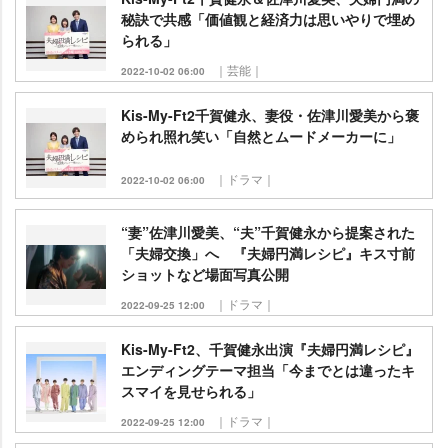
秘訣で共感「価値観と経済力は思いやりで埋め
られる」
｜芸能｜
2022-10-02 06:00
Kis-My-Ft2千賀健永、妻役・佐津川愛美から褒
められ照れ笑い「自然とムードメーカーに」
｜ドラマ｜
2022-10-02 06:00
“妻”佐津川愛美、“夫”千賀健永から提案された
「夫婦交換」へ 『夫婦円満レシピ』キス寸前
ショットなど場面写真公開
｜ドラマ｜
2022-09-25 12:00
Kis-My-Ft2、千賀健永出演『夫婦円満レシピ』
エンディングテーマ担当「今までとは違ったキ
スマイを見せられる」
｜ドラマ｜
2022-09-25 12:00