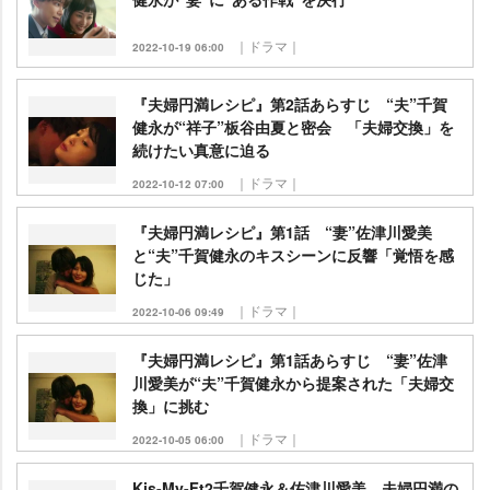
｜ドラマ｜
2022-10-19 06:00
『夫婦円満レシピ』第2話あらすじ “夫”千賀
健永が“祥子”板谷由夏と密会 「夫婦交換」を
続けたい真意に迫る
｜ドラマ｜
2022-10-12 07:00
『夫婦円満レシピ』第1話 “妻”佐津川愛美
と“夫”千賀健永のキスシーンに反響「覚悟を感
じた」
｜ドラマ｜
2022-10-06 09:49
『夫婦円満レシピ』第1話あらすじ “妻”佐津
川愛美が“夫”千賀健永から提案された「夫婦交
換」に挑む
｜ドラマ｜
2022-10-05 06:00
Kis-My-Ft2千賀健永＆佐津川愛美、夫婦円満の