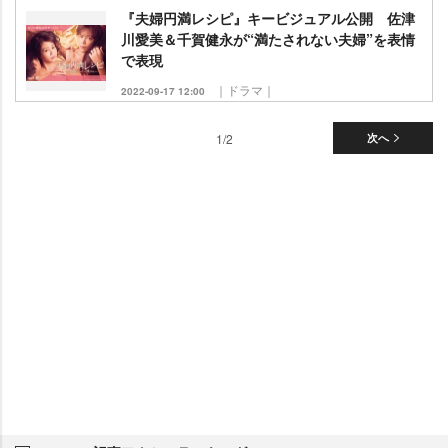
『夫婦円満レシピ』キービジュアル公開 佐津
川愛美＆千賀健永が“満たされない夫婦”を表情
で表現
｜ドラマ｜
2022-09-17 12:00
1/2
次へ