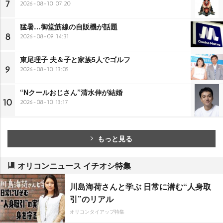
7
2026-08-10 07:20
猛暑…御堂筋線の自販機が話題
8
2026-08-09 14:31
東尾理子 夫＆子と家族5人でゴルフ
9
2026-08-10 13:05
“Nクールおじさん”清水伸が結婚
10
2026-08-10 13:17
もっと見る
オリコンニュース イチオシ特集
川島海荷さんと学ぶ 日常に潜む“人身取
引”のリアル
オリコンタイアップ特集