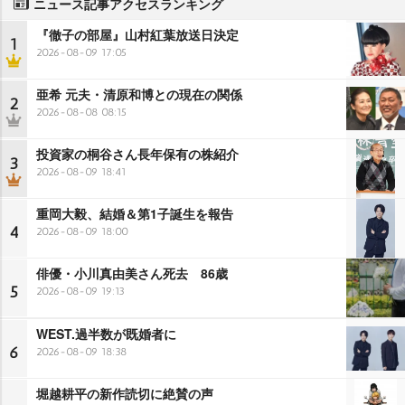
ニュース記事アクセスランキング
『徹子の部屋』山村紅葉放送日決定
1
2026-08-09 17:05
亜希 元夫・清原和博との現在の関係
2
2026-08-08 08:15
投資家の桐谷さん長年保有の株紹介
3
2026-08-09 18:41
重岡大毅、結婚＆第1子誕生を報告
4
2026-08-09 18:00
俳優・小川真由美さん死去 86歳
5
2026-08-09 19:13
WEST.過半数が既婚者に
6
2026-08-09 18:38
堀越耕平の新作読切に絶賛の声