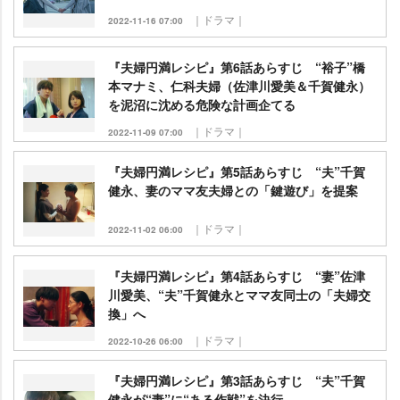
｜ドラマ｜
2022-11-16 07:00
『夫婦円満レシピ』第6話あらすじ “裕子”橋
本マナミ、仁科夫婦（佐津川愛美＆千賀健永）
を泥沼に沈める危険な計画企てる
｜ドラマ｜
2022-11-09 07:00
『夫婦円満レシピ』第5話あらすじ “夫”千賀
健永、妻のママ友夫婦との「鍵遊び」を提案
｜ドラマ｜
2022-11-02 06:00
『夫婦円満レシピ』第4話あらすじ “妻”佐津
川愛美、“夫”千賀健永とママ友同士の「夫婦交
換」へ
｜ドラマ｜
2022-10-26 06:00
『夫婦円満レシピ』第3話あらすじ “夫”千賀
健永が“妻”に“ある作戦”を決行