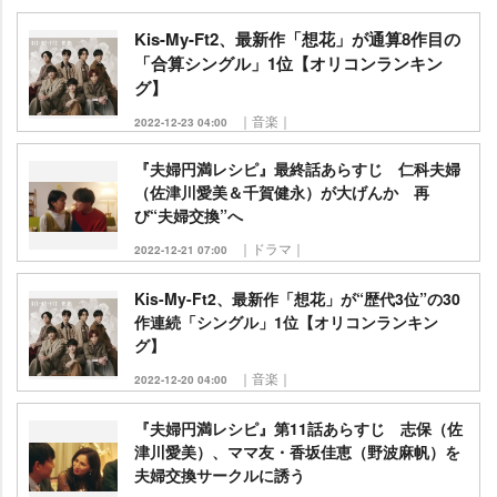
Kis-My-Ft2、最新作「想花」が通算8作目の
「合算シングル」1位【オリコンランキン
グ】
｜音楽｜
2022-12-23 04:00
『夫婦円満レシピ』最終話あらすじ 仁科夫婦
（佐津川愛美＆千賀健永）が大げんか 再
び“夫婦交換”へ
｜ドラマ｜
2022-12-21 07:00
Kis-My-Ft2、最新作「想花」が“歴代3位”の30
作連続「シングル」1位【オリコンランキン
グ】
｜音楽｜
2022-12-20 04:00
『夫婦円満レシピ』第11話あらすじ 志保（佐
津川愛美）、ママ友・香坂佳恵（野波麻帆）を
夫婦交換サークルに誘う