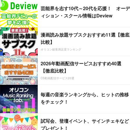
芸能界を志す10代～20代を応援！ オーデ
ィション・スクール情報はDeview
漫画読み放題サブスクおすすめ11選【徹底
比較】
オリコン顧客満足度ランキング
2026年動画配信サービスおすすめ40選
【徹底比較】
CS動画配信サービス20選
毎週の音楽ランキングから、ヒットの推移
をチェック！
試写会、登壇イベント、サインチェキなど
プレゼント！