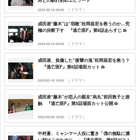
みとの馴れ初めエピソード
｜ドラマ｜
2022-02-19 08:00
成田凌“藤木”は“宿敵”松岡昌宏を救うのか…究
極の決断下す 『逃亡医F』第6話あらすじ
｜ドラマ｜
2022-02-19 08:00
成田凌、負傷した“復讐の鬼”松岡昌宏を救う？
『逃亡医F』第6話場面カット
｜ドラマ｜
2022-02-16 18:00
成田凌“藤木”が恋人の親友“烏丸”前田敦子と接
触 『逃亡医F』第5話場面カット公開
｜ドラマ｜
2022-02-09 18:00
中村蒼、ミャンマー人役に驚き「僕の無駄に濃
い顔はこのために…」『逃亡医F』第5話ゲスト