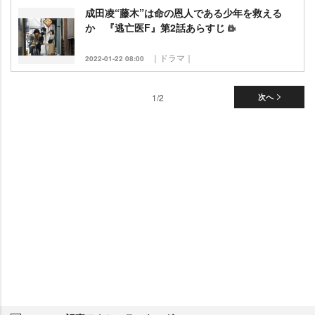
成田凌“藤木”は命の恩人である少年を救える
か 『逃亡医F』第2話あらすじ
｜ドラマ｜
2022-01-22 08:00
1/2
次へ