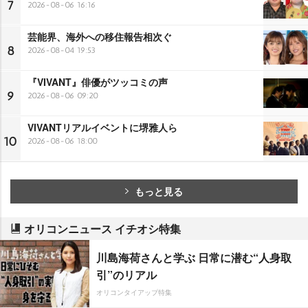
7
2026-08-06 16:16
芸能界、海外への移住報告相次ぐ
8
2026-08-04 19:53
『VIVANT』俳優がツッコミの声
9
2026-08-06 09:20
VIVANTリアルイベントに堺雅人ら
10
2026-08-06 18:00
もっと見る
オリコンニュース イチオシ特集
川島海荷さんと学ぶ 日常に潜む“人身取
引”のリアル
オリコンタイアップ特集