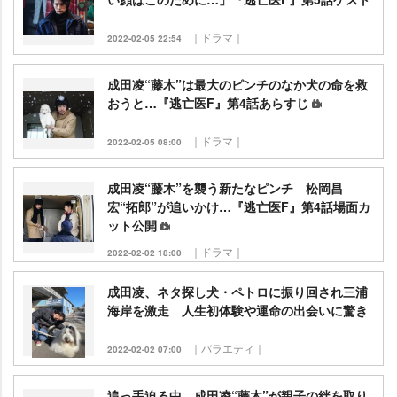
｜ドラマ｜
2022-02-05 22:54
成田凌“藤木”は最大のピンチのなか犬の命を救
おうと…『逃亡医F』第4話あらすじ
｜ドラマ｜
2022-02-05 08:00
成田凌“藤木”を襲う新たなピンチ 松岡昌
宏“拓郎”が追いかけ…『逃亡医F』第4話場面カ
ット公開
｜ドラマ｜
2022-02-02 18:00
成田凌、ネタ探し犬・ペトロに振り回され三浦
海岸を激走 人生初体験や運命の出会いに驚き
｜バラエティ｜
2022-02-02 07:00
追っ手迫る中、成田凌“藤木”が親子の絆を取り