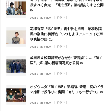
戻すべく奔走 『逃亡医F』第3話あらすじ公開
｜ドラマ｜
2022-01-29 08:00
花澤香菜『逃亡医F』劇中歌を担当 昭和歌謡
風の楽曲に初挑戦「いつもよりアンニュイな声
表情の曲に」
｜ドラマ｜
2022-01-27 06:00
成田凌＆松岡昌宏がなぜか“警官姿”に…『逃亡
医F』第3話の新場面写真が公開
｜ドラマ｜
2022-01-26 18:00
オダウエダ『逃亡医F』第3話に登場 初のドラ
マ撮影で役作りに奮闘「セリフも一行ずつ」
｜ドラマ｜
2022-01-25 06:00