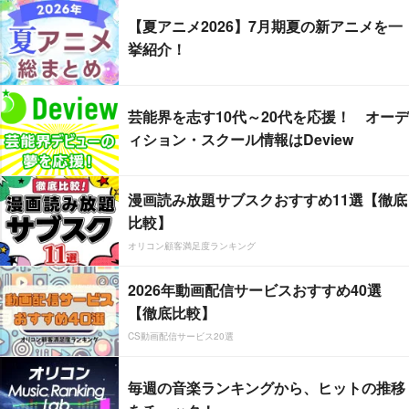
【夏アニメ2026】7月期夏の新アニメを一
挙紹介！
芸能界を志す10代～20代を応援！ オーデ
ィション・スクール情報はDeview
漫画読み放題サブスクおすすめ11選【徹底
比較】
オリコン顧客満足度ランキング
2026年動画配信サービスおすすめ40選
【徹底比較】
CS動画配信サービス20選
毎週の音楽ランキングから、ヒットの推移