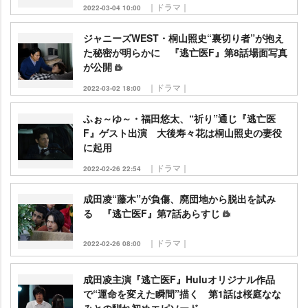
｜ドラマ｜
2022-03-04 10:00
ジャニーズWEST・桐山照史“裏切り者”が抱え
た秘密が明らかに 『逃亡医F』第8話場面写真
が公開
｜ドラマ｜
2022-03-02 18:00
ふぉ～ゆ～・福田悠太、“祈り”通じ『逃亡医
F』ゲスト出演 大後寿々花は桐山照史の妻役
に起用
｜ドラマ｜
2022-02-26 22:54
成田凌“藤木”が負傷、廃団地から脱出を試み
る 『逃亡医F』第7話あらすじ
｜ドラマ｜
2022-02-26 08:00
成田凌主演『逃亡医F』Huluオリジナル作品
で“運命を変えた瞬間”描く 第1話は桜庭なな