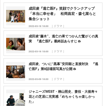
成田凌『逃亡医F』笑顔でクランクアップ
「本当に幸せ者」 松岡昌宏・森七菜らと
集合ショット
｜ドラマ｜
2022-03-18 18:00
成田凌“藤木”、逃亡の果てつかんだ驚がくの真
実 『逃亡医F』最終話あらすじ
｜ドラマ｜
2022-03-16 18:00
成田凌、ついに“黒幕”安田顕と直接対決 『逃
亡医F』第9話場面写真が公開
｜ドラマ｜
2022-03-09 18:00
ジャニーズWEST・桐山照史、妻役・大後寿々
花との芝居に充実感「めちゃくちゃ楽しかっ
た」