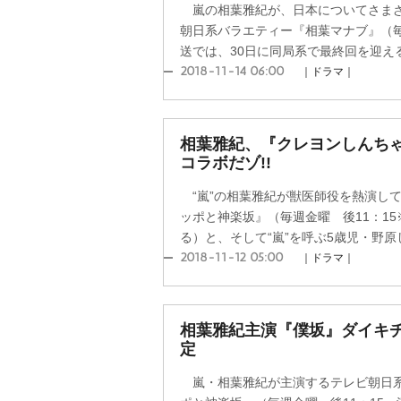
嵐の相葉雅紀が、日本についてさまざ
朝日系バラエティー『相葉マナブ』（毎
送では、30日に同局系で最終回を迎える
2018-11-14 06:00
｜ドラマ｜
相葉雅紀、『クレヨンしんち
コラボだゾ!!
“嵐”の相葉雅紀が獣医師役を熱演し
ッポと神楽坂』（毎週金曜 後11：1
る）と、そして“嵐”を呼ぶ5歳児・野原し
2018-11-12 05:00
｜ドラマ｜
相葉雅紀主演『僕坂』ダイキ
定
嵐・相葉雅紀が主演するテレビ朝日系