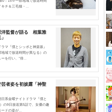
深0：15※一部地域で放送時間
チ＆三毛猫・...
栄洋監督が語る 相葉雅
見」
ラマ『僕とシッポと神楽坂』
一部地域で放送時間が異なる）の
を行い、“俳...
で芸者姿を初披露「神聖
日系金曜ナイトドラマ『僕と
5）の9日放送第5話で、女優の趣
ドの姿が...