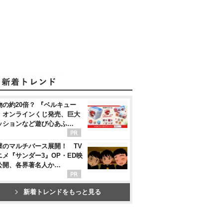
物の約20倍？ 『ベルキュー
』オンラインくじ発売、巨大
ッションなど遊び心あふ…
撃のマルチバース展開！ TV
ニメ『サンダー3』OP・ED映
公開、各界著名人か…
新着トレンドをもっと見る