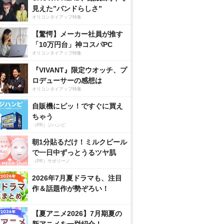
見えた”バンドらしさ”
オリコンタイアップ特集
【驚愕】メーカー社員が推す
「10万円台」神コスパPC
オリコンタイアップ特集
『VIVANT』限定ウオッチ、プ
ロデューサーの感想は
オリコンタイアップ特集
自販機にピッ！ですぐに買え
ちゃう
（PR）ジハンピ
朝1分貼るだけ！ミルクピール
で一日中ずっとうるツヤ肌
（PR）サボリーノ
2026年7月夏ドラマも、注目
作＆話題作が勢ぞろい！
【夏アニメ2026】7月期夏の