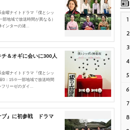
金曜ナイトドラマ『僕とシッ
1
※一部地域で放送時間が異なる）
ンターの渚...
2
3
チ＆オギに会いに300人
4
金曜ナイトドラマ『僕とシッ
5
深0：15※一部地域で放送時間
リーゼのダイ...
6
7
ナブ』に初参戦 ドラマ
8