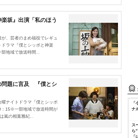
神楽坂』出演「私のほう
が、芸者のまめ福役でレギュ
トドラマ『僕とシッポと神楽
部地域で放送時間...
の問題に言及 『僕とシ
曜ナイトドラマ『僕とシッポ
「
ナ
0：15※一部地域で放送時間が
嵐の相葉雅紀...
ス
ら
「