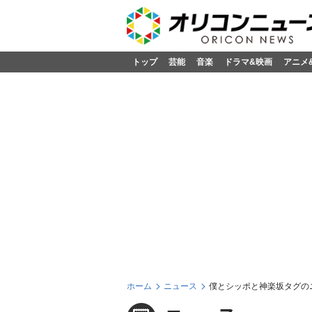
トップ
芸能
音楽
ドラマ&映画
アニメ
ホーム
ニュース
僕とシッポと神楽坂タグの