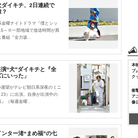
犬ダイキチ、2日連続で
誰？
金曜ナイトドラマ『僕とシッ
15～※一部地域で放送時間が異
組『全力坂...
本
共演“犬”ダイキチと『全
ブ
ズにいった」
ク
小瀧望がテレビ朝日系深夜のミニ
衝
：23）に出演。自身が出演中の
ア
（毎週金曜...
像
ンター渚“まめ福”の七