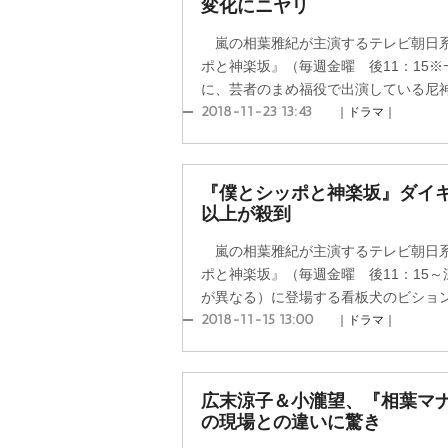
変化にニヤリ
嵐の相葉雅紀が主演するテレビ朝日系
ポと神楽坂』（毎週金曜 後11：15
に、芸者のまめ福役で出演している尼神イ
2018-11-23 13:43
｜ドラマ｜
『僕とシッポと神楽坂』ダイキ
以上が殺到
嵐の相葉雅紀が主演するテレビ朝日系
ポと神楽坂』（毎週金曜 後11：15～
が異なる）に登場する看板犬のビションフ
2018-11-15 13:00
｜ドラマ｜
広末涼子＆小瀧望、『相葉マ
の現場との違いに驚き