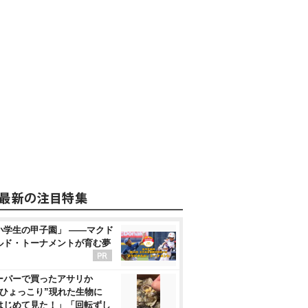
小学生の甲子園」 ――マクド
ルド・トーナメントが育む夢
ーパーで買ったアサリか
“ひょっこり”現れた生物に
はじめて見た！」「回転ずし