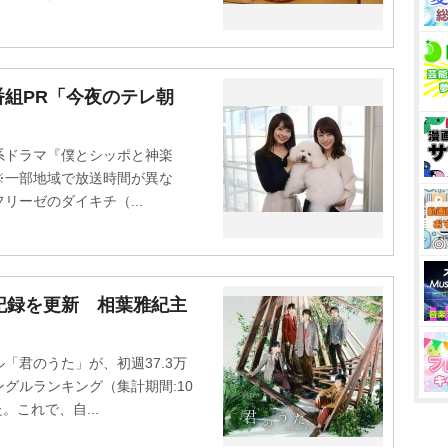
組PR「今夜のテレ朝
ドラマ『僕とシッポと神楽
5※一部地域で放送時間が異な
ーゼのダイキチ（...
記録を更新 相葉雅紀主
君のうた」が、初週37.3万
ングルランキング（集計期間:10
。これで、自...