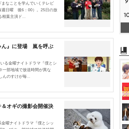
9
まなことを学んでいくテレビ
週日曜 後6：00）。25日の放
1
相葉主演ド...
ゃん』に登場 嵐を呼ぶ
ている金曜ナイトドラマ『僕とシ
5※一部地域で放送時間が異な
んのすけが毎...
チ＆オギの撮影会開催決
金曜ナイトドラマ『僕とシッ