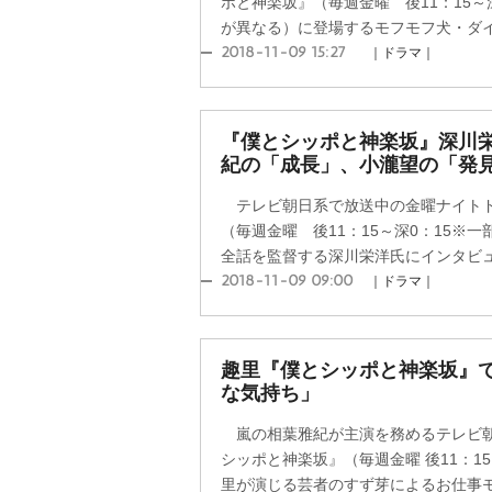
ポと神楽坂』（毎週金曜 後11：15～
が異なる）に登場するモフモフ犬・ダイキ
2018-11-09 15:27
｜ドラマ｜
『僕とシッポと神楽坂』深川
紀の「成長」、小瀧望の「発
テレビ朝日系で放送中の金曜ナイトド
（毎週金曜 後11：15～深0：15※
全話を監督する深川栄洋氏にインタビュー
2018-11-09 09:00
｜ドラマ｜
趣里『僕とシッポと神楽坂』
な気持ち」
嵐の相葉雅紀が主演を務めるテレビ朝
シッポと神楽坂』（毎週金曜 後11：1
里が演じる芸者のすず芽によるお仕事モー