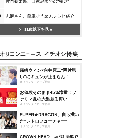
片岡鶴太郎、自家農園での“発見”
0
志麻さん、簡単そうめんレシピ紹介
11位以下を見る
森崎ウィン×向井康二“両片思
い”にキュンが止まらん！
オリコンタイアップ特集
お値段そのまま45％増量！フ
ァミマ夏の大盤振る舞い
オリコンタイアップ特集
SUPER★DRAGON、自ら描い
た”レトロフューチャー”
オリコンタイアップ特集
CROWN HEAD、結成1周年で