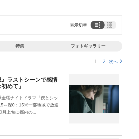
表示切替
特集
フォトギャラリー
1
2
次へ
坂』ラストシーンで感情
は初めて」
金曜ナイトドラマ『僕とシッ
15～深0：15※一部地域で放送
月上旬に都内の...