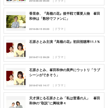
｜ドラマ｜
2018-08-30 06:00
香里奈、『高嶺の花』後半戦で重要人物 峯田
和伸は「数秒でファンに」
｜ドラマ｜
2018-08-15 05:00
石原さとみ主演『高嶺の花』初回視聴率11.1％
｜ドラマ｜
2018-07-12 09:29
石原さとみ、峯田和伸の美声にウットリ「ラブ
シーンができそう」
｜ドラマ｜
2018-07-03 14:17
天才演じる石原さとみ「私は普通の人」 峯田
和伸の“取説”に興味津々