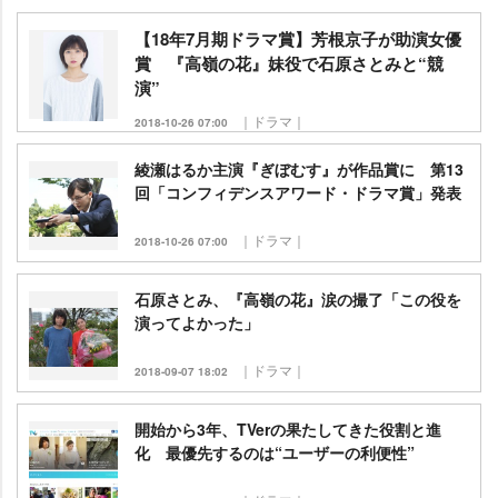
【18年7月期ドラマ賞】芳根京子が助演女優
賞 『高嶺の花』妹役で石原さとみと“競
演”
｜ドラマ｜
2018-10-26 07:00
綾瀬はるか主演『ぎぼむす』が作品賞に 第13
回「コンフィデンスアワード・ドラマ賞」発表
｜ドラマ｜
2018-10-26 07:00
石原さとみ、『高嶺の花』涙の撮了「この役を
演ってよかった」
｜ドラマ｜
2018-09-07 18:02
開始から3年、TVerの果たしてきた役割と進
化 最優先するのは“ユーザーの利便性”