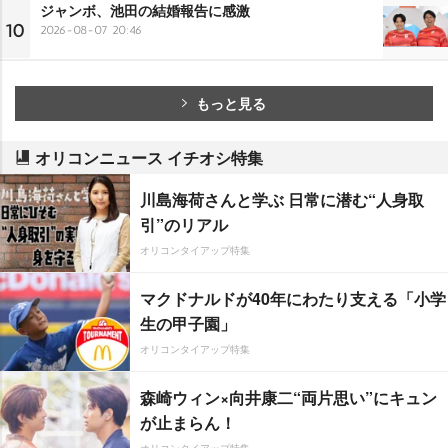
ジャンボ、池田の結婚報告に感激
10
2026-08-07 20:46
もっと見る
オリコンニュース イチオシ特集
川島海荷さんと学ぶ 日常に潜む“人身取
引”のリアル
オリコンタイアップ特集
マクドナルドが40年にわたり支える「小学
生の甲子園」
オリコンタイアップ特集
森崎ウィン×向井康二“両片思い”にキュン
が止まらん！