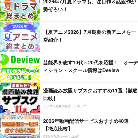
2026年7月夏ドラマも、注目作＆話題作が
勢ぞろい！
【夏アニメ2026】7月期夏の新アニメを一
挙紹介！
芸能界を志す10代～20代を応援！ オーデ
ィション・スクール情報はDeview
漫画読み放題サブスクおすすめ11選【徹底
比較】
オリコン顧客満足度ランキング
2026年動画配信サービスおすすめ40選
【徹底比較】
CS動画配信サービス20選