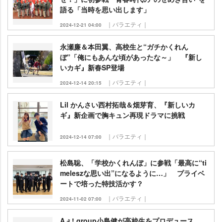
語る「当時を思い出します」
｜バラエティ｜
2024-12-21 04:00
永瀬廉＆本田翼、高校生と“ガチかくれん
ぼ”「俺にもあんな頃があったな～」 『新し
いカギ』新春SP登場
｜バラエティ｜
2024-12-14 20:15
Lil かんさい西村拓哉＆畑芽育、『新しいカ
ギ』新企画で胸キュン再現ドラマに挑戦
｜バラエティ｜
2024-12-14 07:00
松島聡、「学校かくれんぼ」に参戦「最高に“ti
meleszな思い出”になるように…」 プライベ
ートで培った特技活かす？
｜バラエティ｜
2024-11-02 07:00
Aぇ! group小島健が高校生をプロデュース