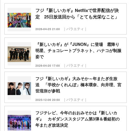
フジ『新しいカギ』Netflixで世界配信が決
定 25日放送回から「とても光栄なこと」
｜バラエティ｜
2026-04-25 21:00
『新しいカギ』が『JUNON』に登場 霜降り
明星、チョコレートプラネット、ハナコが制服
姿で
｜バラエティ｜
2026-04-20 17:00
フジ『新しいカギ』大みそか～年またぎ生放
送 「学校かくれんぼ」橋本環奈、向井理、宮
世琉弥が参戦
｜バラエティ｜
2025-12-06 20:50
フジテレビ、今年のおおみそかは『新しいカ
ギ』 カギダンススタジアム第3弾＆番組初の
年またぎ放送決定