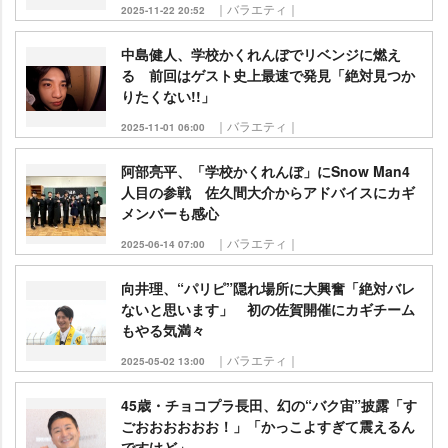
｜バラエティ｜
2025-11-22 20:52
中島健人、学校かくれんぼでリベンジに燃え
る 前回はゲスト史上最速で発見「絶対見つか
りたくない!!」
｜バラエティ｜
2025-11-01 06:00
阿部亮平、「学校かくれんぼ」にSnow Man4
人目の参戦 佐久間大介からアドバイスにカギ
メンバーも感心
｜バラエティ｜
2025-06-14 07:00
向井理、“パリピ”隠れ場所に大興奮「絶対バレ
ないと思います」 初の佐賀開催にカギチーム
もやる気満々
｜バラエティ｜
2025-05-02 13:00
45歳・チョコプラ長田、幻の“バク宙”披露「す
ごおおおおおお！」「かっこよすぎて震えるん
ですけど」