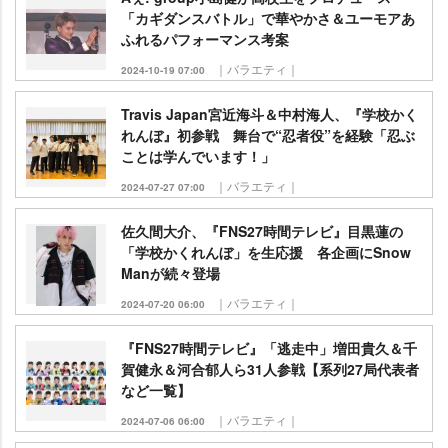
「カギダンスバトル」で華やかさ＆ユーモアあ
ふれるパフォーマンス考案
｜バラエティ｜
2024-10-19 07:00
Travis Japan宮近海斗＆中村海人、『学校かく
れんぼ』初参戦 舞台で“忍者役”を経験「忍ぶ
ことは学んでいます！」
｜バラエティ｜
2024-07-27 07:00
佐久間大介、『FNS27時間テレビ』目黒蓮の
「学校かくれんぼ」を生応援 各企画にSnow
Manが続々登場
｜バラエティ｜
2024-07-20 06:00
『FNS27時間テレビ』「逃走中」増田貴久＆千
賀健永＆河合郁人ら31人参戦【系列27局代表者
など一覧】
｜バラエティ｜
2024-07-06 06:00