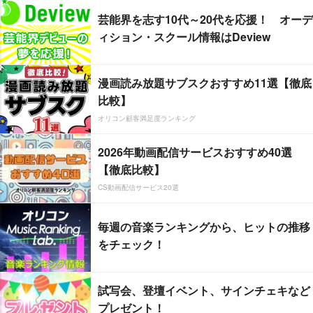
芸能界を志す10代～20代を応援！ オーデ
ィション・スクール情報はDeview
漫画読み放題サブスクおすすめ11選【徹底
比較】
オリコン顧客満足度ランキング
2026年動画配信サービスおすすめ40選
【徹底比較】
CS動画配信サービス20選
毎週の音楽ランキングから、ヒットの推移
をチェック！
試写会、登壇イベント、サインチェキなど
プレゼント！