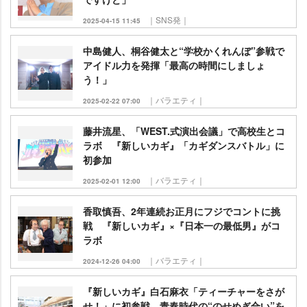
｜SNS発｜
2025-04-15 11:45
中島健人、桐谷健太と“学校かくれんぼ”参戦で
アイドル力を発揮「最高の時間にしましょ
う！」
｜バラエティ｜
2025-02-22 07:00
藤井流星、「WEST.式演出会議」で高校生とコ
ラボ 『新しいカギ』「カギダンスバトル」に
初参加
｜バラエティ｜
2025-02-01 12:00
香取慎吾、2年連続お正月にフジでコントに挑
戦 『新しいカギ』×『日本一の最低男』がコ
ラボ
｜バラエティ｜
2024-12-26 04:00
『新しいカギ』白石麻衣「ティーチャーをさが
せ！」に初参戦 青春時代の“のせめぎ合い”を