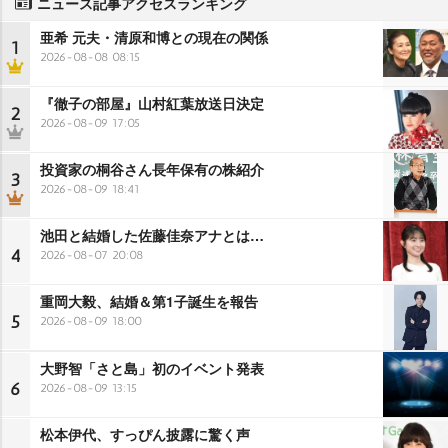
ニュース記事アクセスランキング
亜希 元夫・清原和博との現在の関係
1
2026-08-08 08:15
『徹子の部屋』山村紅葉放送日決定
2
2026-08-09 17:05
投資家の桐谷さん長年保有の株紹介
3
2026-08-09 18:41
池田と結婚した佐藤佳奈アナとは…
4
2026-08-07 20:08
重岡大毅、結婚＆第1子誕生を報告
5
2026-08-09 18:00
大野智「さと島」初のイベント発表
6
2026-08-09 13:15
松本伊代、すっぴん披露に驚く声