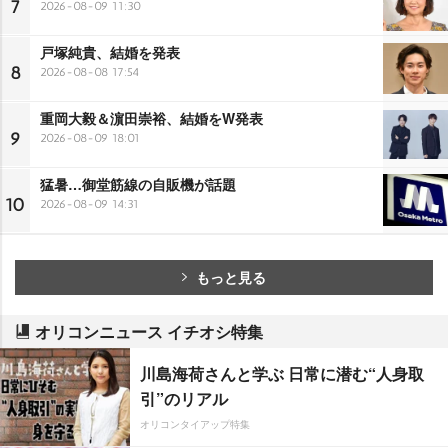
7
2026-08-09 11:30
戸塚純貴、結婚を発表
8
2026-08-08 17:54
重岡大毅＆濵田崇裕、結婚をW発表
9
2026-08-09 18:01
猛暑…御堂筋線の自販機が話題
10
2026-08-09 14:31
もっと見る
オリコンニュース イチオシ特集
川島海荷さんと学ぶ 日常に潜む“人身取
引”のリアル
オリコンタイアップ特集