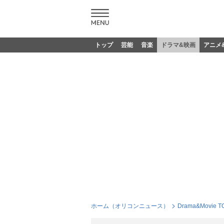
トップ
芸能
音楽
ドラマ&映画
アニメ
ホーム（オリコンニュース）
Drama&Movie T