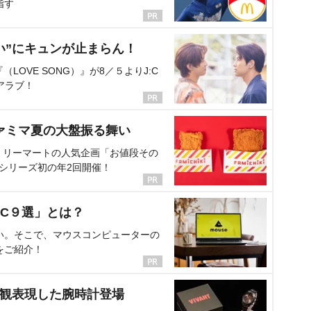
指す
い”にキュンが止まらん！
OVE SONG）』が8／５よりJ:C
アラブ！
ァミマ夏の大盤振る舞い
ミリーマートの人気企画「お値段その
、シリーズ初の年2回開催！
C９選」とは？
い。そこで、マウスコンピューターの
をご紹介！
界観表現した腕時計登場