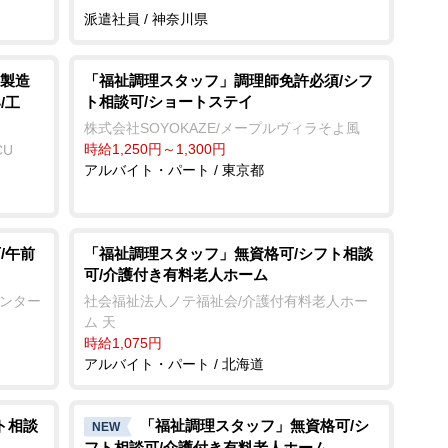
派遣社員 / 神奈川県
製造
「福祉調理スタッフ」調理師免許必須/シフ
ト相談可/ショートステイ
/工
株式会社SOYOKAZE/メープルヴィラそよ風
時給1,250円～1,300円
CU
アルバイト・パート / 東京都
/午前
「福祉調理スタッフ」無資格可/シフト相談
可/介護付き有料老人ホーム
センター
社会福祉法人ノテ福祉会/介護付有料老人ホー
ム 天
時給1,075円
アルバイト・パート / 北海道
ト相談
「福祉調理スタッフ」無資格可/シ
NEW
フト相談可/介護付き有料老人ホーム