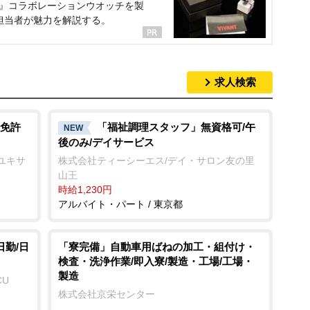
NT』コラボレーションウオッチを製
担当者が魅力を解説する。
求人検索
免許
「福祉調理スタッフ」無資格可/午
NEW
後のみ/デイサービス
ユキサ
株式会社ティーシーエス/デイ・サロン友の里
山王
時給1,230円
アルバイト・パート / 東京都
日勤/日
「寮完備」自動車用ばねの加工・組付け・
検査・洗浄作業/即入寮/製造・工場/工場・
製造
CU
株式会社京栄センター