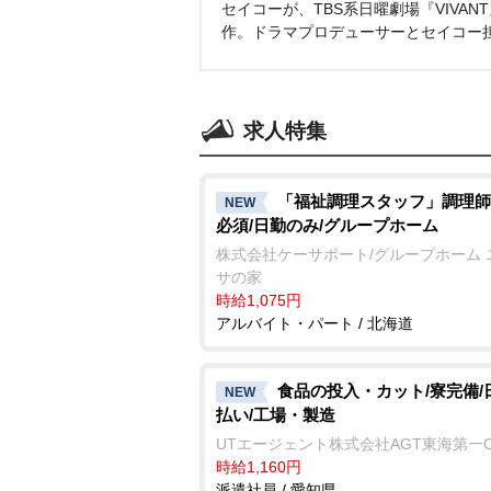
セイコーが、TBS系日曜劇場『VIVA
作。ドラマプロデューサーとセイコー
求人特集
「福祉調理スタッフ」調理師
NEW
必須/日勤のみ/グループホーム
株式会社ケーサポート/グループホーム 
サの家
時給1,075円
アルバイト・パート / 北海道
食品の投入・カット/寮完備/
NEW
払い/工場・製造
UTエージェント株式会社AGT東海第一
時給1,160円
派遣社員 / 愛知県