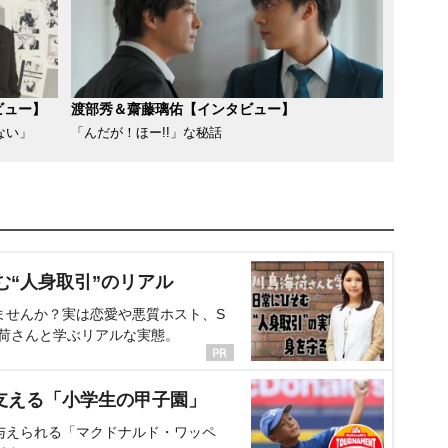
ビュー】
渡部秀＆齋藤璃佑【インタビュー】
ない」
「んだが！ほー!!」な秘話
む“人身取引”のリアル
ませんか？実は恋愛や悪質ホスト、S
海荷さんと学ぶリアルな実態。
支える「小学生の甲子園」
与えられる「マクドナルド・ワッペ