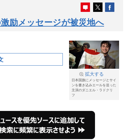
の激励メッセージが被災地へ
文
拡大する
日本国旗にメッセージとサイ
ンを書き込みエールを送った
主演のダニエル・ラドクリ
フ