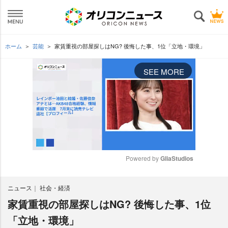
ホーム
芸能
家賃重視の部屋探しはNG? 後悔した事、1位「立地・環境」
SEE MORE
Powered by 
GliaStudios
M
ニュース
社会・経済
u
t
家賃重視の部屋探しはNG? 後悔した事、1位
e
「立地・環境」