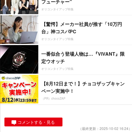
フューチャー”
オリコンタイアップ特集
【驚愕】メーカー社員が推す「10万円
台」神コスパPC
オリコンタイアップ特集
一番似合う登場人物は…『VIVANT』限
定ウオッチ
オリコンタイアップ特集
【8月12日まで！】チョコザップキャン
ペーン実施中！
（PR）chocoZAP
コメントする・見る
（最終更新：2025-10-02 16:24）