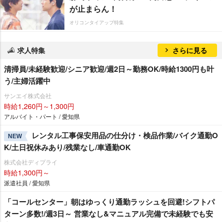
が止まらん！
オリコンタイアップ特集
求人特集
さらに見る
清掃員/未経験歓迎/シニア歓迎/週2日～勤務OK/時給1300円も叶
う/主婦活躍中
サンエイ株式会社
時給1,260円～1,300円
アルバイト・パート / 愛知県
レンタル工事保安用品の仕分け・検品作業/バイク通勤O
NEW
K/土日祝休みあり/残業なし/車通勤OK
株式会社ディプライ
時給1,300円～
派遣社員 / 愛知県
「コールセンター」朝はゆっくり通勤ラッシュを回避!シフトパ
ターン多数!/週3日～ 営業なし&マニュアル完備で未経験でも安