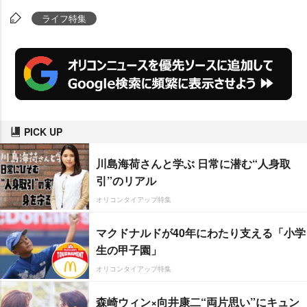
ライフ特集
PICK UP
川島海荷さんと学ぶ 日常に潜む“人身取
引”のリアル
オリコンタイアップ特集
マクドナルドが40年にわたり支える「小学
生の甲子園」
オリコンタイアップ特集
森崎ウィン×向井康二“両片思い”にキュン