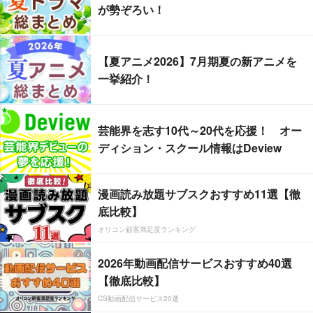
が勢ぞろい！
【夏アニメ2026】7月期夏の新アニメを
一挙紹介！
芸能界を志す10代～20代を応援！ オー
ディション・スクール情報はDeview
漫画読み放題サブスクおすすめ11選【徹
底比較】
オリコン顧客満足度ランキング
2026年動画配信サービスおすすめ40選
【徹底比較】
CS動画配信サービス20選